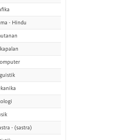
afika
ama - Hindu
hutanan
rkapalan
komputer
guistik
kanika
ologi
sik
stra - (sastra)