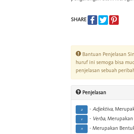
SHARE
Bantuan Penjelasan Sim
huruf ini semoga bisa mu
penjelasan sebuah peribah
Penjelasan
-
Adjektiva
, Merupa
a
-
Verba
, Merupakan 
v
- Merupakan Bentuk
n