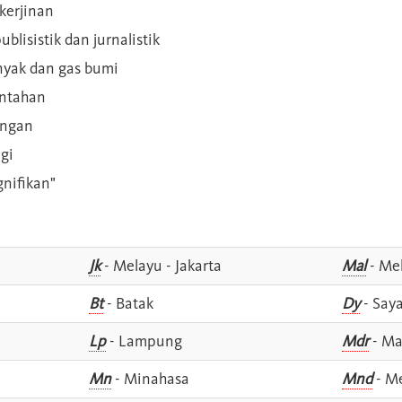
kerjinan
blisistik dan jurnalistik
inyak dan gas bumi
intahan
angan
gi
gnifikan"
Jk
- Melayu - Jakarta
Mal
- Mel
Bt
- Batak
Dy
- Say
Lp
- Lampung
Mdr
- Ma
Mn
- Minahasa
Mnd
- M