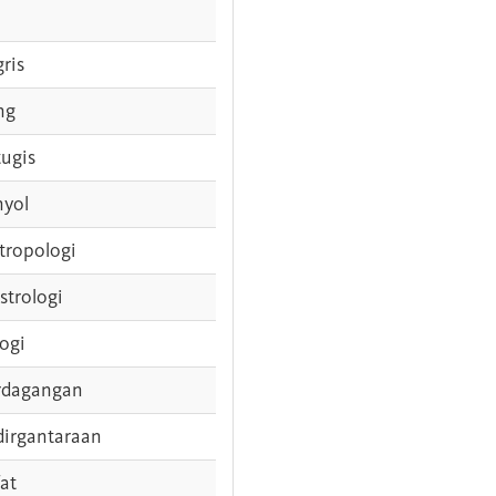
gris
ng
tugis
nyol
tropologi
strologi
logi
rdagangan
dirgantaraan
fat