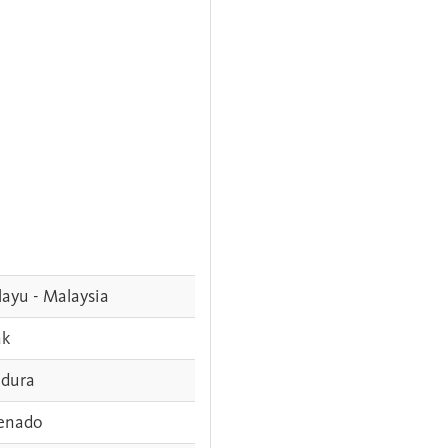
ayu - Malaysia
ak
dura
enado