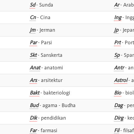
Sd
- Sunda
Ar
- Arab
Cn
- Cina
Ing
- Ing
Jm
- Jerman
Jp
- Jepa
Par
- Parsi
Prt
- Por
Skt
- Sanskerta
Sp
- Spa
Anat
- anatomi
Antr
- an
Ars
- arsitektur
Astrol
- a
Bakt
- bakteriologi
Bio
- bio
Bud
- agama - Budha
Dag
- pe
Dik
- pendidikan
Dirg
- ke
Far
- farmasi
Fil
- filsa