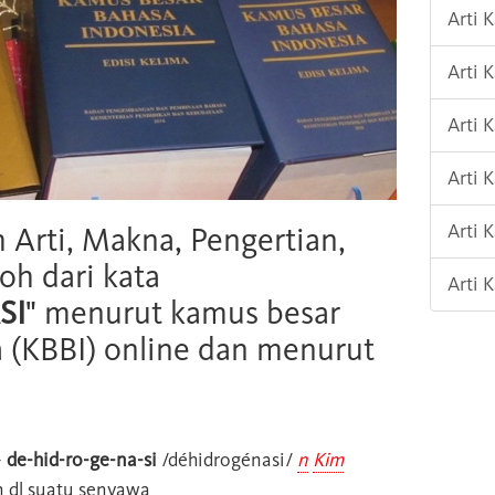
Arti
Arti 
Arti 
Arti
Arti 
h Arti, Makna, Pengertian,
oh dari kata
Arti 
SI
" menurut kamus besar
 (KBBI) online dan menurut
-
de-hid-ro-ge-na-si
/déhidrogénasi/
n
Kim
 dl suatu senyawa