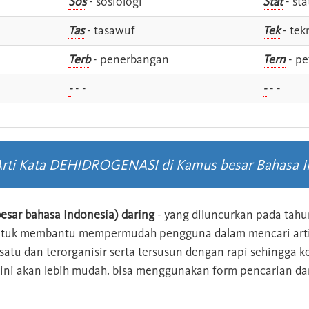
Sos
- sosiologi
Stat
- sta
Tas
- tasawuf
Tek
- tek
i
Terb
- penerbangan
Tern
- pe
-
- -
-
- -
 Arti Kata DEHIDROGENASI di Kamus besar Bahasa I
esar bahasa Indonesia) daring
- yang diluncurkan pada tahun
ntuk membantu mempermudah pengguna dalam mencari arti 
n satu dan terorganisir serta tersusun dengan rapi sehingga
s ini akan lebih mudah. bisa menggunakan form pencarian da