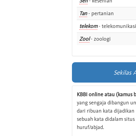
Sen
- kesenian
Tan
- pertanian
telekom
- telekomunikas
Zool
- zoologi
Sekilas
KBBI online atau (kamus b
yang sengaja dibangun u
dari ribuan kata dijadika
sebuah kata didalam situ
huruf/abjad.