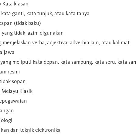
 Kata kiasan
 kata ganti, kata tunjuk, atau kata tanya
kapan (tidak baku)
a yang tidak lazim digunakan
g menjelaskan verba, adjektiva, adverbia lain, atau kalimat
sa Jawa
a yang meliputi kata depan, kata sambung, kata seru, kata s
gam resmi
 tidak sopan
n Melayu Klasik
 kepegawaian
ilangan
iologi
rikan dan teknik elektronika