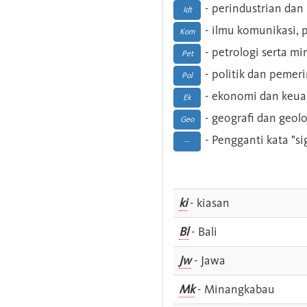
- perindustrian dan 
Idt
- ilmu komunikasi, pu
Kom
- petrologi serta m
Pet
- politik dan pemer
Pol
- ekonomi dan keu
Ek
- geografi dan geolo
Geo
- Pengganti kata "si
--
ki
- kiasan
Bl
- Bali
Jw
- Jawa
Mk
- Minangkabau