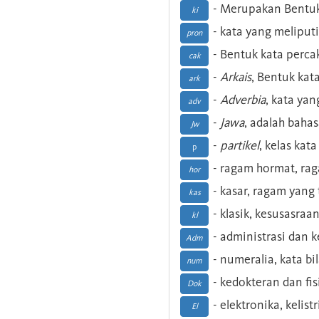
- Merupakan Bentuk
ki
- kata yang meliputi
pron
- Bentuk kata perca
cak
-
Arkais
, Bentuk kat
ark
-
Adverbia
, kata yan
adv
-
Jawa
, adalah baha
Jw
-
partikel
, kelas kat
p
- ragam hormat, ra
hor
- kasar, ragam yang
kas
- klasik, kesusasraa
kl
- administrasi dan
Adm
- numeralia, kata b
num
- kedokteran dan fis
Dok
- elektronika, kelist
El