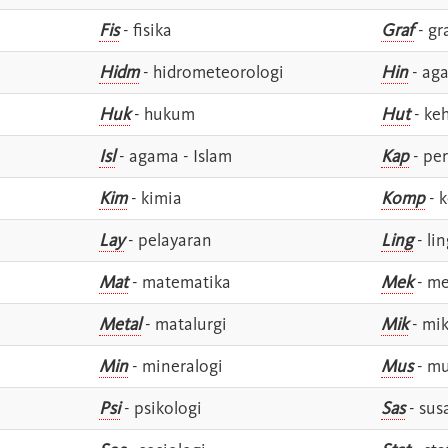
Fis
- fisika
Graf
- gr
Hidm
- hidrometeorologi
Hin
- ag
Huk
- hukum
Hut
- ke
Isl
- agama - Islam
Kap
- pe
Kim
- kimia
Komp
- 
Lay
- pelayaran
Ling
- lin
Mat
- matematika
Mek
- me
Metal
- matalurgi
Mik
- mik
Min
- mineralogi
Mus
- mu
Psi
- psikologi
Sas
- susa