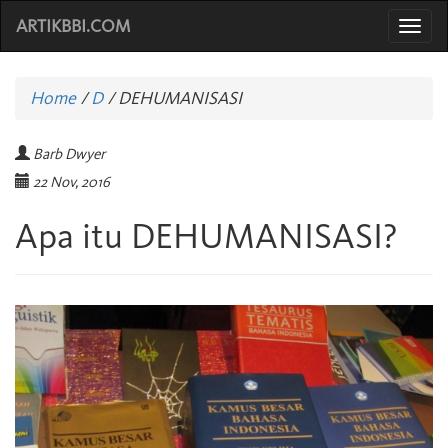
ARTIKBBI.COM
Togg
navi
Home
/
D
/
DEHUMANISASI
Barb Dwyer
22 Nov, 2016
Apa itu DEHUMANISASI?