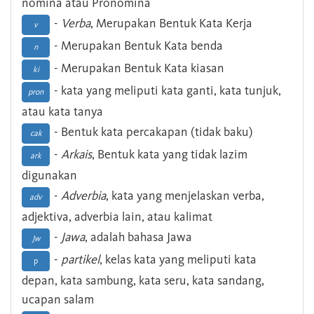
nomina atau Pronomina
-
Verba
, Merupakan Bentuk Kata Kerja
v
- Merupakan Bentuk Kata benda
n
- Merupakan Bentuk Kata kiasan
ki
- kata yang meliputi kata ganti, kata tunjuk,
pron
atau kata tanya
- Bentuk kata percakapan (tidak baku)
cak
-
Arkais
, Bentuk kata yang tidak lazim
ark
digunakan
-
Adverbia
, kata yang menjelaskan verba,
adv
adjektiva, adverbia lain, atau kalimat
-
Jawa
, adalah bahasa Jawa
Jw
-
partikel
, kelas kata yang meliputi kata
p
depan, kata sambung, kata seru, kata sandang,
ucapan salam