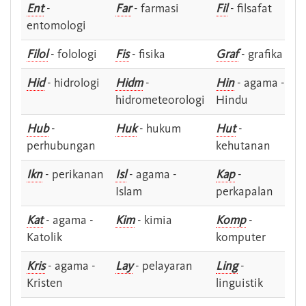
Ent
-
Far
- farmasi
Fil
- filsafat
entomologi
Filol
- folologi
Fis
- fisika
Graf
- grafika
Hid
- hidrologi
Hidm
-
Hin
- agama -
hidrometeorologi
Hindu
Hub
-
Huk
- hukum
Hut
-
perhubungan
kehutanan
Ikn
- perikanan
Isl
- agama -
Kap
-
Islam
perkapalan
Kat
- agama -
Kim
- kimia
Komp
-
Katolik
komputer
Kris
- agama -
Lay
- pelayaran
Ling
-
Kristen
linguistik