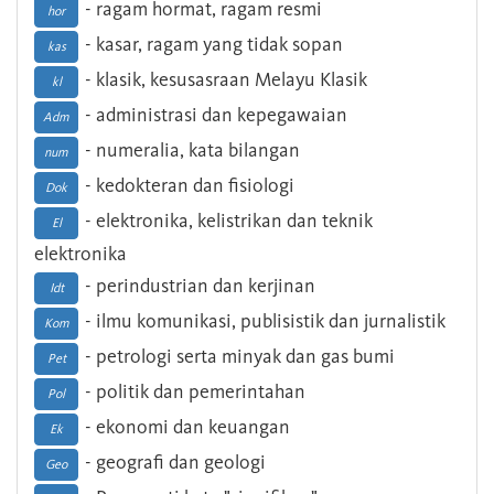
- ragam hormat, ragam resmi
hor
- kasar, ragam yang tidak sopan
kas
- klasik, kesusasraan Melayu Klasik
kl
- administrasi dan kepegawaian
Adm
- numeralia, kata bilangan
num
- kedokteran dan fisiologi
Dok
- elektronika, kelistrikan dan teknik
El
elektronika
- perindustrian dan kerjinan
Idt
- ilmu komunikasi, publisistik dan jurnalistik
Kom
- petrologi serta minyak dan gas bumi
Pet
- politik dan pemerintahan
Pol
- ekonomi dan keuangan
Ek
- geografi dan geologi
Geo