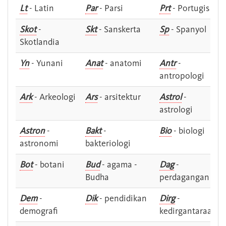
Lt
- Latin
Par
- Parsi
Prt
- Portugis
Skot
-
Skt
- Sanskerta
Sp
- Spanyol
Skotlandia
Yn
- Yunani
Anat
- anatomi
Antr
-
antropologi
Ark
- Arkeologi
Ars
- arsitektur
Astrol
-
astrologi
Astron
-
Bakt
-
Bio
- biologi
astronomi
bakteriologi
Bot
- botani
Bud
- agama -
Dag
-
Budha
perdagangan
Dem
-
Dik
- pendidikan
Dirg
-
demografi
kedirgantaraan