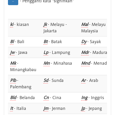
- Pengganti kata "signifikan"
--
ki
- kiasan
Jk
- Melayu -
Mal
- Melayu -
Jakarta
Malaysia
Bl
- Bali
Bt
- Batak
Dy
- Sayak
Jw
- Jawa
Lp
- Lampung
Mdr
- Madura
Mk
-
Mn
- Minahasa
Mnd
- Menado
Minangkabau
Plb
-
Sd
- Sunda
Ar
- Arab
Palembang
Bld
- Belanda
Cn
- Cina
Ing
- Inggris
It
- Italia
Jm
- Jerman
Jp
- Jepang