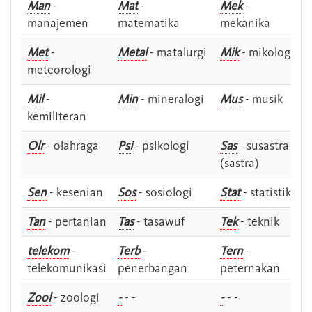
Man
-
Mat
-
Mek
-
manajemen
matematika
mekanika
Met
-
Metal
- matalurgi
Mik
- mikologi
meteorologi
Mil
-
Min
- mineralogi
Mus
- musik
kemiliteran
Olr
- olahraga
Psi
- psikologi
Sas
- susastra -
(sastra)
Sen
- kesenian
Sos
- sosiologi
Stat
- statistik
Tan
- pertanian
Tas
- tasawuf
Tek
- teknik
telekom
-
Terb
-
Tern
-
telekomunikasi
penerbangan
peternakan
Zool
- zoologi
-
- -
-
- -