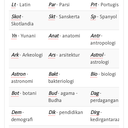
Lt
- Latin
Par
- Parsi
Prt
- Portugis
Skot
-
Skt
- Sanskerta
Sp
- Spanyol
Skotlandia
Yn
- Yunani
Anat
- anatomi
Antr
-
antropologi
Ark
- Arkeologi
Ars
- arsitektur
Astrol
-
astrologi
Astron
-
Bakt
-
Bio
- biologi
astronomi
bakteriologi
Bot
- botani
Bud
- agama -
Dag
-
Budha
perdagangan
Dem
-
Dik
- pendidikan
Dirg
-
demografi
kedirgantaraan