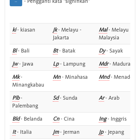
- Pengganti kata "signifikan"
--
ki
- kiasan
Jk
- Melayu -
Mal
- Melayu -
Jakarta
Malaysia
Bl
- Bali
Bt
- Batak
Dy
- Sayak
Jw
- Jawa
Lp
- Lampung
Mdr
- Madura
Mk
-
Mn
- Minahasa
Mnd
- Menado
Minangkabau
Plb
-
Sd
- Sunda
Ar
- Arab
Palembang
Bld
- Belanda
Cn
- Cina
Ing
- Inggris
It
- Italia
Jm
- Jerman
Jp
- Jepang