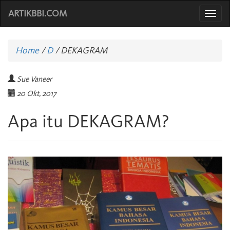
ARTIKBBI.COM
Togg
navi
Home
/
D
/
DEKAGRAM
Sue Vaneer
20 Okt, 2017
Apa itu DEKAGRAM?