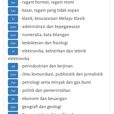
- ragam hormat, ragam resmi
hor
- kasar, ragam yang tidak sopan
kas
- klasik, kesusasraan Melayu Klasik
kl
- administrasi dan kepegawaian
Adm
- numeralia, kata bilangan
num
- kedokteran dan fisiologi
Dok
- elektronika, kelistrikan dan teknik
El
elektronika
- perindustrian dan kerjinan
Idt
- ilmu komunikasi, publisistik dan jurnalistik
Kom
- petrologi serta minyak dan gas bumi
Pet
- politik dan pemerintahan
Pol
- ekonomi dan keuangan
Ek
- geografi dan geologi
Geo