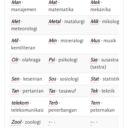
Man
-
Mat
-
Mek
-
manajemen
matematika
mekanika
Met
-
Metal
- matalurgi
Mik
- mikologi
meteorologi
Mil
-
Min
- mineralogi
Mus
- musik
kemiliteran
Olr
- olahraga
Psi
- psikologi
Sas
- susastra -
(sastra)
Sen
- kesenian
Sos
- sosiologi
Stat
- statistik
Tan
- pertanian
Tas
- tasawuf
Tek
- teknik
telekom
-
Terb
-
Tern
-
telekomunikasi
penerbangan
peternakan
Zool
- zoologi
-
- -
-
- -