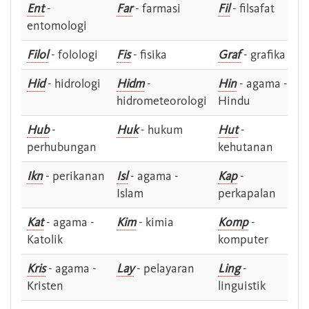
Ent
-
Far
- farmasi
Fil
- filsafat
entomologi
Filol
- folologi
Fis
- fisika
Graf
- grafika
Hid
- hidrologi
Hidm
-
Hin
- agama -
hidrometeorologi
Hindu
Hub
-
Huk
- hukum
Hut
-
perhubungan
kehutanan
Ikn
- perikanan
Isl
- agama -
Kap
-
Islam
perkapalan
Kat
- agama -
Kim
- kimia
Komp
-
Katolik
komputer
Kris
- agama -
Lay
- pelayaran
Ling
-
Kristen
linguistik