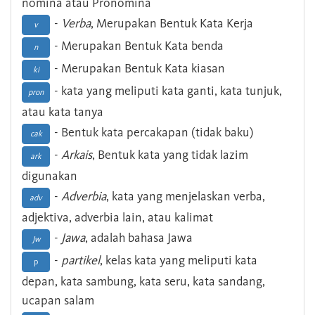
nomina atau Pronomina
-
Verba
, Merupakan Bentuk Kata Kerja
v
- Merupakan Bentuk Kata benda
n
- Merupakan Bentuk Kata kiasan
ki
- kata yang meliputi kata ganti, kata tunjuk,
pron
atau kata tanya
- Bentuk kata percakapan (tidak baku)
cak
-
Arkais
, Bentuk kata yang tidak lazim
ark
digunakan
-
Adverbia
, kata yang menjelaskan verba,
adv
adjektiva, adverbia lain, atau kalimat
-
Jawa
, adalah bahasa Jawa
Jw
-
partikel
, kelas kata yang meliputi kata
p
depan, kata sambung, kata seru, kata sandang,
ucapan salam