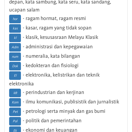
depan, kata sambung, kata seru, kata sandang,
ucapan salam
- ragam hormat, ragam resmi
hor
- kasar, ragam yang tidak sopan
kas
- klasik, kesusasraan Melayu Klasik
kl
- administrasi dan kepegawaian
Adm
- numeralia, kata bilangan
num
- kedokteran dan fisiologi
Dok
- elektronika, kelistrikan dan teknik
El
elektronika
- perindustrian dan kerjinan
Idt
- ilmu komunikasi, publisistik dan jurnalistik
Kom
- petrologi serta minyak dan gas bumi
Pet
- politik dan pemerintahan
Pol
- ekonomi dan keuangan
Ek