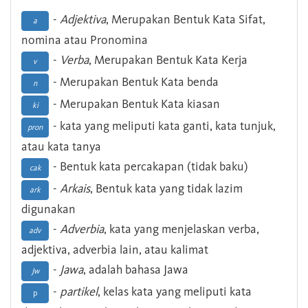
-
Adjektiva
, Merupakan Bentuk Kata Sifat,
a
nomina atau Pronomina
-
Verba
, Merupakan Bentuk Kata Kerja
v
- Merupakan Bentuk Kata benda
n
- Merupakan Bentuk Kata kiasan
ki
- kata yang meliputi kata ganti, kata tunjuk,
pron
atau kata tanya
- Bentuk kata percakapan (tidak baku)
cak
-
Arkais
, Bentuk kata yang tidak lazim
ark
digunakan
-
Adverbia
, kata yang menjelaskan verba,
adv
adjektiva, adverbia lain, atau kalimat
-
Jawa
, adalah bahasa Jawa
Jw
-
partikel
, kelas kata yang meliputi kata
p