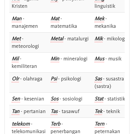
Kristen
linguistik
Man
-
Mat
-
Mek
-
manajemen
matematika
mekanika
Met
-
Metal
- matalurgi
Mik
- mikologi
meteorologi
Mil
-
Min
- mineralogi
Mus
- musik
kemiliteran
Olr
- olahraga
Psi
- psikologi
Sas
- susastra -
(sastra)
Sen
- kesenian
Sos
- sosiologi
Stat
- statistik
Tan
- pertanian
Tas
- tasawuf
Tek
- teknik
telekom
-
Terb
-
Tern
-
telekomunikasi
penerbangan
peternakan