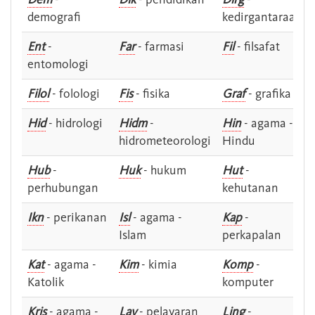
demografi
kedirgantaraan
Ent
-
Far
- farmasi
Fil
- filsafat
entomologi
Filol
- folologi
Fis
- fisika
Graf
- grafika
Hid
- hidrologi
Hidm
-
Hin
- agama -
hidrometeorologi
Hindu
Hub
-
Huk
- hukum
Hut
-
perhubungan
kehutanan
Ikn
- perikanan
Isl
- agama -
Kap
-
Islam
perkapalan
Kat
- agama -
Kim
- kimia
Komp
-
Katolik
komputer
Kris
- agama -
Lay
- pelayaran
Ling
-