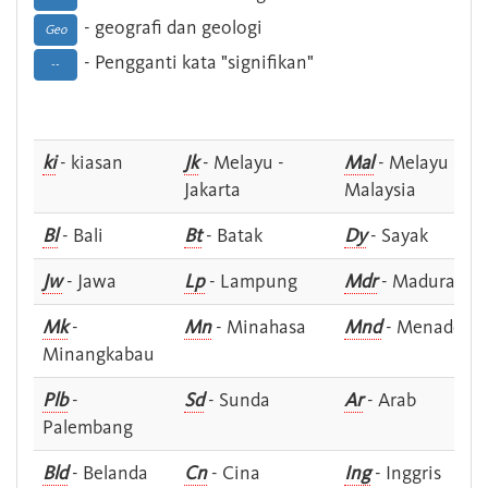
- geografi dan geologi
Geo
- Pengganti kata "signifikan"
--
ki
- kiasan
Jk
- Melayu -
Mal
- Melayu -
Jakarta
Malaysia
Bl
- Bali
Bt
- Batak
Dy
- Sayak
Jw
- Jawa
Lp
- Lampung
Mdr
- Madura
Mk
-
Mn
- Minahasa
Mnd
- Menado
Minangkabau
Plb
-
Sd
- Sunda
Ar
- Arab
Palembang
Bld
- Belanda
Cn
- Cina
Ing
- Inggris