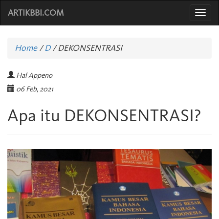
ARTIKBBI.COM
Togg
navi
Home
/
D
/
DEKONSENTRASI
Hal Appeno
06 Feb, 2021
Apa itu DEKONSENTRASI?