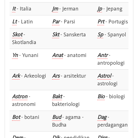
It
- Italia
Jm
- Jerman
Jp
- Jepang
Lt
- Latin
Par
- Parsi
Prt
- Portugis
Skot
-
Skt
- Sanskerta
Sp
- Spanyol
Skotlandia
Yn
- Yunani
Anat
- anatomi
Antr
-
antropologi
Ark
- Arkeologi
Ars
- arsitektur
Astrol
-
astrologi
Astron
-
Bakt
-
Bio
- biologi
astronomi
bakteriologi
Bot
- botani
Bud
- agama -
Dag
-
Budha
perdagangan
Dem
-
Dik
- pendidikan
Dirg
-