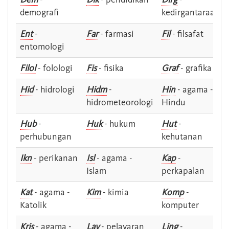
demografi
kedirgantaraan
Ent
-
Far
- farmasi
Fil
- filsafat
entomologi
Filol
- folologi
Fis
- fisika
Graf
- grafika
Hid
- hidrologi
Hidm
-
Hin
- agama -
hidrometeorologi
Hindu
Hub
-
Huk
- hukum
Hut
-
perhubungan
kehutanan
Ikn
- perikanan
Isl
- agama -
Kap
-
Islam
perkapalan
Kat
- agama -
Kim
- kimia
Komp
-
Katolik
komputer
Kris
- agama -
Lay
- pelayaran
Ling
-