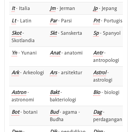
It
- Italia
Jm
- Jerman
Jp
- Jepang
Lt
- Latin
Par
- Parsi
Prt
- Portugis
Skot
-
Skt
- Sanskerta
Sp
- Spanyol
Skotlandia
Yn
- Yunani
Anat
- anatomi
Antr
-
antropologi
Ark
- Arkeologi
Ars
- arsitektur
Astrol
-
astrologi
Astron
-
Bakt
-
Bio
- biologi
astronomi
bakteriologi
Bot
- botani
Bud
- agama -
Dag
-
Budha
perdagangan
Dem
-
Dik
- pendidikan
Dirg
-