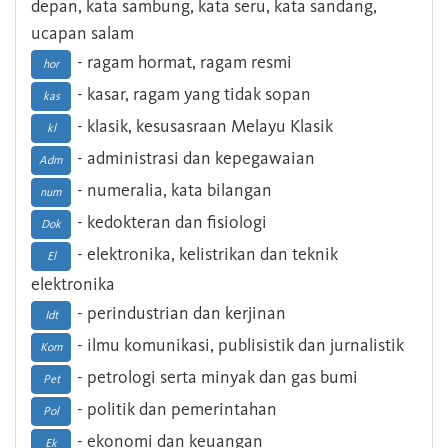
depan, kata sambung, kata seru, kata sandang,
ucapan salam
- ragam hormat, ragam resmi
hor
- kasar, ragam yang tidak sopan
kas
- klasik, kesusasraan Melayu Klasik
kl
- administrasi dan kepegawaian
Adm
- numeralia, kata bilangan
num
- kedokteran dan fisiologi
Dok
- elektronika, kelistrikan dan teknik
El
elektronika
- perindustrian dan kerjinan
Idt
- ilmu komunikasi, publisistik dan jurnalistik
Kom
- petrologi serta minyak dan gas bumi
Pet
- politik dan pemerintahan
Pol
- ekonomi dan keuangan
Ek