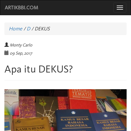
ARTIKBBI.COM
Togg
navi
Home
/
D
/
DEKUS
Monty Carlo
09 Sep, 2017
Apa itu DEKUS?