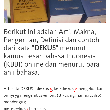
Berikut ini adalah Arti, Makna,
Pengertian, Definisi dan contoh
dari kata "
DEKUS
" menurut
kamus besar bahasa Indonesia
(KBBI) online dan menurut para
ahli bahasa.
Arti kata
DEKUS
-
de-kus
n
,
ber-de-kus
v
mengeluarkan
bunyi yg mengembus-embus (tt kucing, harimau, dsb);
mendengus;
men-de-kus
v
berdekus