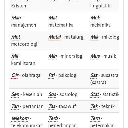
Kristen
linguistik
Man
-
Mat
-
Mek
-
manajemen
matematika
mekanika
Met
-
Metal
- matalurgi
Mik
- mikologi
meteorologi
Mil
-
Min
- mineralogi
Mus
- musik
kemiliteran
Olr
- olahraga
Psi
- psikologi
Sas
- susastra -
(sastra)
Sen
- kesenian
Sos
- sosiologi
Stat
- statistik
Tan
- pertanian
Tas
- tasawuf
Tek
- teknik
telekom
-
Terb
-
Tern
-
telekomunikasi
penerbangan
peternakan