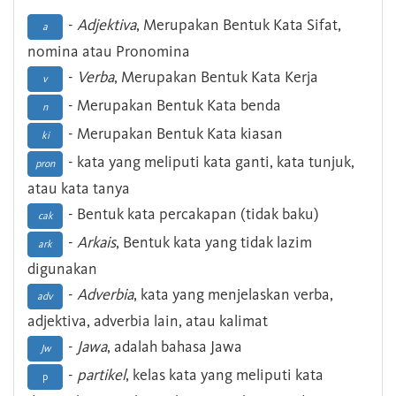
-
Adjektiva
, Merupakan Bentuk Kata Sifat,
a
nomina atau Pronomina
-
Verba
, Merupakan Bentuk Kata Kerja
v
- Merupakan Bentuk Kata benda
n
- Merupakan Bentuk Kata kiasan
ki
- kata yang meliputi kata ganti, kata tunjuk,
pron
atau kata tanya
- Bentuk kata percakapan (tidak baku)
cak
-
Arkais
, Bentuk kata yang tidak lazim
ark
digunakan
-
Adverbia
, kata yang menjelaskan verba,
adv
adjektiva, adverbia lain, atau kalimat
-
Jawa
, adalah bahasa Jawa
Jw
-
partikel
, kelas kata yang meliputi kata
p