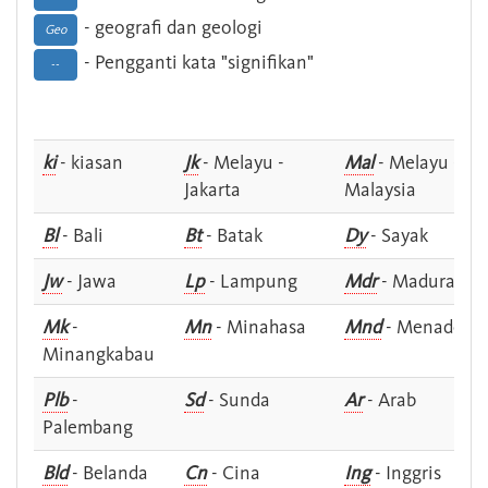
- geografi dan geologi
Geo
- Pengganti kata "signifikan"
--
ki
- kiasan
Jk
- Melayu -
Mal
- Melayu -
Jakarta
Malaysia
Bl
- Bali
Bt
- Batak
Dy
- Sayak
Jw
- Jawa
Lp
- Lampung
Mdr
- Madura
Mk
-
Mn
- Minahasa
Mnd
- Menado
Minangkabau
Plb
-
Sd
- Sunda
Ar
- Arab
Palembang
Bld
- Belanda
Cn
- Cina
Ing
- Inggris