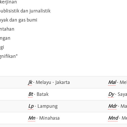
kerjinan
blisistik dan jurnalistik
inyak dan gas bumi
intahan
angan
gi
gnifikan"
Jk
- Melayu - Jakarta
Mal
- Mel
Bt
- Batak
Dy
- Say
Lp
- Lampung
Mdr
- Ma
Mn
- Minahasa
Mnd
- M