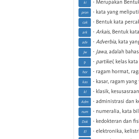
- Merupakan Bentuk
ki
- kata yang meliputi
pron
- Bentuk kata perca
cak
-
Arkais
, Bentuk kat
ark
-
Adverbia
, kata yan
adv
-
Jawa
, adalah baha
Jw
-
partikel
, kelas kat
p
- ragam hormat, ra
hor
- kasar, ragam yang
kas
- klasik, kesusasraa
kl
- administrasi dan
Adm
- numeralia, kata b
num
- kedokteran dan fis
Dok
- elektronika, kelist
El