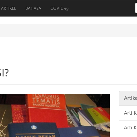
ARTIKEL
BAHASA
COVID-19
I?
Artike
Arti 
Arti 