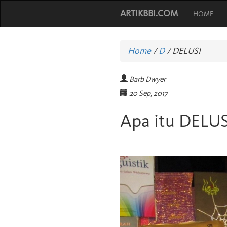
ARTIKBBI.COM
HOME
Home
/
D
/
DELUSI
Barb Dwyer
20 Sep, 2017
Apa itu DELUS