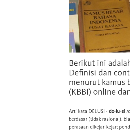
Berikut ini adala
Definisi dan cont
menurut kamus b
(KBBI) online da
Arti kata
DELUSI
-
de-lu-si
/d
berdasar (tidak rasional), b
perasaan dikejar-kejar; pen