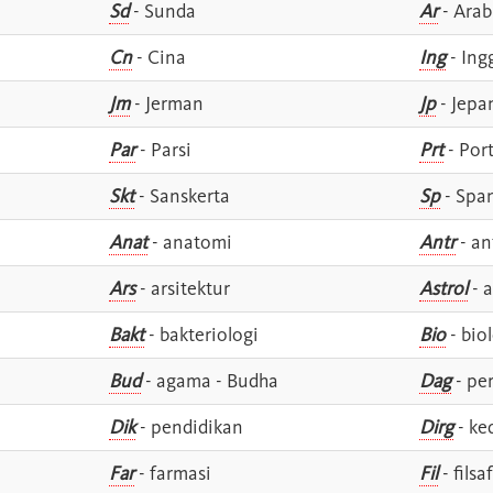
Sd
- Sunda
Ar
- Arab
Cn
- Cina
Ing
- Ing
Jm
- Jerman
Jp
- Jepa
Par
- Parsi
Prt
- Por
Skt
- Sanskerta
Sp
- Spa
Anat
- anatomi
Antr
- an
Ars
- arsitektur
Astrol
- a
Bakt
- bakteriologi
Bio
- bio
Bud
- agama - Budha
Dag
- pe
Dik
- pendidikan
Dirg
- ke
Far
- farmasi
Fil
- filsa