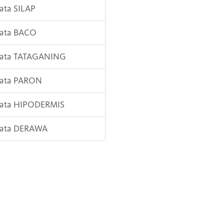
Kata SILAP
Kata BACO
 Kata TATAGANING
Kata PARON
Kata HIPODERMIS
 Kata DERAWA