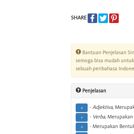
SHARE
Bantuan Penjelasan Sim
semoga bisa mudah untuk 
sebuah peribahasa Indonesi
Penjelasan
-
Adjektiva
, Merupa
a
-
Verba
, Merupakan 
v
- Merupakan Bentuk
n