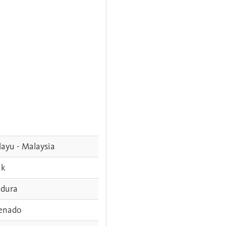
ayu - Malaysia
ak
dura
enado