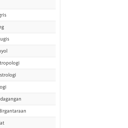
gris
ng
tugis
nyol
tropologi
strologi
logi
rdagangan
dirgantaraan
fat