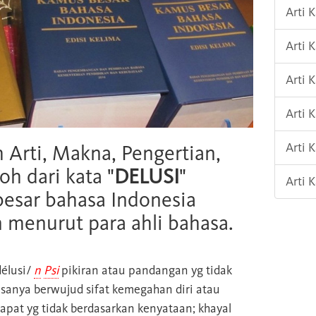
Arti 
Arti 
Arti
Arti 
Arti 
h Arti, Makna, Pengertian,
oh dari kata "
DELUSI
"
Arti
esar bahasa Indonesia
n menurut para ahli bahasa.
élusi/
n
Psi
pikiran atau pandangan yg tidak
iasanya berwujud sifat kemegahan diri atau
dapat yg tidak berdasarkan kenyataan; khayal