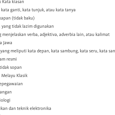
 Kata kiasan
 kata ganti, kata tunjuk, atau kata tanya
kapan (tidak baku)
a yang tidak lazim digunakan
g menjelaskan verba, adjektiva, adverbia lain, atau kalimat
sa Jawa
a yang meliputi kata depan, kata sambung, kata seru, kata s
gam resmi
 tidak sopan
n Melayu Klasik
 kepegawaian
ilangan
iologi
rikan dan teknik elektronika