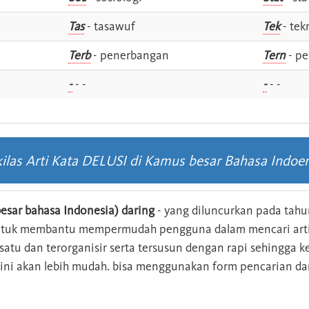
Tas
- tasawuf
Tek
- tek
i
Terb
- penerbangan
Tern
- pe
-
- -
-
- -
ilas Arti Kata DELUSI di Kamus besar Bahasa Indoe
esar bahasa Indonesia) daring
- yang diluncurkan pada tahun
ntuk membantu mempermudah pengguna dalam mencari arti 
n satu dan terorganisir serta tersusun dengan rapi sehingga
s ini akan lebih mudah. bisa menggunakan form pencarian da