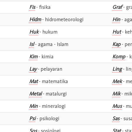
Fis
- fisika
Graf
- gr
Hidm
- hidrometeorologi
Hin
- ag
Huk
- hukum
Hut
- ke
Isl
- agama - Islam
Kap
- pe
Kim
- kimia
Komp
- 
Lay
- pelayaran
Ling
- lin
Mat
- matematika
Mek
- me
Metal
- matalurgi
Mik
- mik
Min
- mineralogi
Mus
- mu
Psi
- psikologi
Sas
- susa
Sos
- sosiologi
Stat
- sta