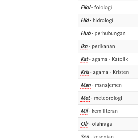
Filol
- folologi
Hid
- hidrologi
Hub
- perhubungan
Ikn
- perikanan
Kat
- agama - Katolik
Kris
- agama - Kristen
Man
- manajemen
Met
- meteorologi
Mil
- kemiliteran
Olr
- olahraga
Sen
- kesenian