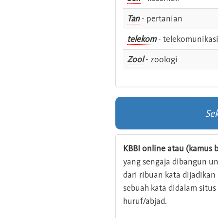
Tan
- pertanian
telekom
- telekomunikas
Zool
- zoologi
Sek
KBBI online atau (kamus b
yang sengaja dibangun u
dari ribuan kata dijadika
sebuah kata didalam situ
huruf/abjad.