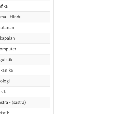
afika
ama - Hindu
hutanan
rkapalan
komputer
guistik
kanika
ologi
sik
stra - (sastra)
tistik