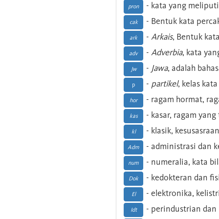
- kata yang meliputi
pron
- Bentuk kata perca
cak
-
Arkais
, Bentuk kat
ark
-
Adverbia
, kata yan
adv
-
Jawa
, adalah baha
Jw
-
partikel
, kelas kat
p
- ragam hormat, ra
hor
- kasar, ragam yang
kas
- klasik, kesusasraa
kl
- administrasi dan
Adm
- numeralia, kata b
num
- kedokteran dan fis
Dok
- elektronika, kelist
El
- perindustrian dan 
Idt