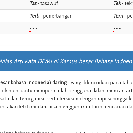
Tas
- tasawuf
Tek
- tek
i
Terb
- penerbangan
Tern
- pe
-
- -
-
- -
kilas Arti Kata DEMI di Kamus besar Bahasa Indoen
esar bahasa Indonesia) daring
- yang diluncurkan pada tahun
ntuk membantu mempermudah pengguna dalam mencari arti 
n satu dan terorganisir serta tersusun dengan rapi sehingga
s ini akan lebih mudah. bisa menggunakan form pencarian da