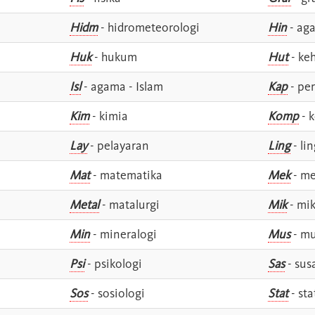
Hidm
- hidrometeorologi
Hin
- ag
Huk
- hukum
Hut
- ke
Isl
- agama - Islam
Kap
- pe
Kim
- kimia
Komp
- 
Lay
- pelayaran
Ling
- lin
Mat
- matematika
Mek
- me
Metal
- matalurgi
Mik
- mik
Min
- mineralogi
Mus
- mu
Psi
- psikologi
Sas
- susa
Sos
- sosiologi
Stat
- sta