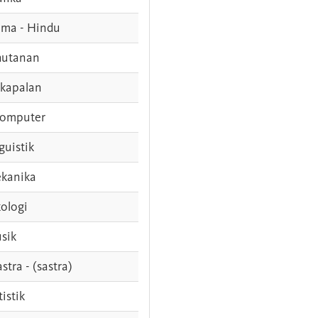
ama - Hindu
hutanan
rkapalan
komputer
guistik
kanika
ologi
sik
stra - (sastra)
tistik