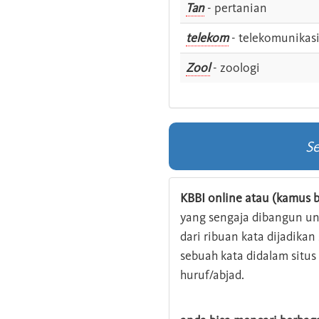
Tan
- pertanian
telekom
- telekomunikas
Zool
- zoologi
Se
KBBI online atau (kamus b
yang sengaja dibangun u
dari ribuan kata dijadika
sebuah kata didalam situ
huruf/abjad.