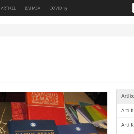
ARTIKEL
BAHASA
COVID-19
?
Artike
Arti 
Arti 