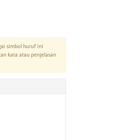
gai simbol huruf ini
an kata atau penjelasan