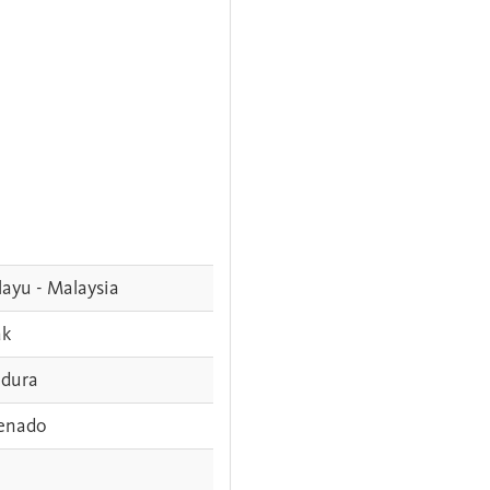
ayu - Malaysia
ak
dura
enado