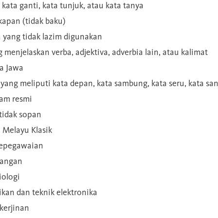
 kata ganti, kata tunjuk, atau kata tanya
kapan (tidak baku)
a yang tidak lazim digunakan
g menjelaskan verba, adjektiva, adverbia lain, atau kalimat
sa Jawa
a yang meliputi kata depan, kata sambung, kata seru, kata s
gam resmi
 tidak sopan
n Melayu Klasik
 kepegawaian
ilangan
iologi
rikan dan teknik elektronika
kerjinan