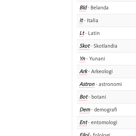
Bld
- Belanda
It
- Italia
Lt
- Latin
Skot
- Skotlandia
Yn
- Yunani
Ark
- Arkeologi
Astron
- astronomi
Bot
- botani
Dem
- demografi
Ent
- entomologi
Filol
- folologi