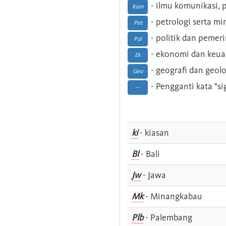
- ilmu komunikasi, pu
Kom
- petrologi serta m
Pet
- politik dan pemer
Pol
- ekonomi dan keu
Ek
- geografi dan geolo
Geo
- Pengganti kata "si
--
ki
- kiasan
Bl
- Bali
Jw
- Jawa
Mk
- Minangkabau
Plb
- Palembang