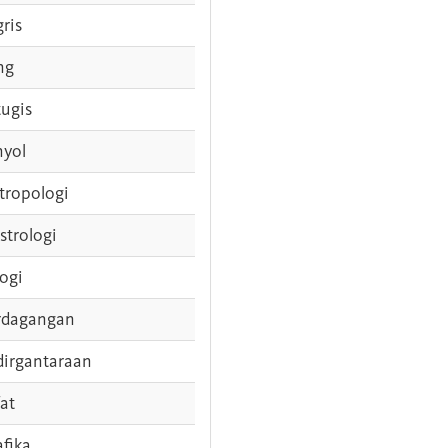
gris
ng
tugis
nyol
tropologi
strologi
logi
rdagangan
dirgantaraan
fat
afika