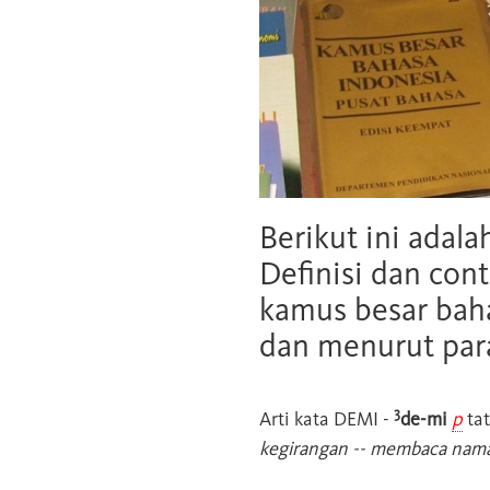
Berikut ini adala
Definisi dan cont
kamus besar baha
dan menurut para
3
Arti kata
DEMI
-
de-mi
p
tat
kegirangan -- membaca nam