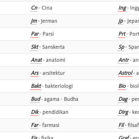
Cn
- Cina
Ing
- Ing
Jm
- Jerman
Jp
- Jepa
Par
- Parsi
Prt
- Por
Skt
- Sanskerta
Sp
- Spa
Anat
- anatomi
Antr
- an
Ars
- arsitektur
Astrol
- a
Bakt
- bakteriologi
Bio
- bio
Bud
- agama - Budha
Dag
- pe
Dik
- pendidikan
Dirg
- ke
Far
- farmasi
Fil
- filsa
Fis
- fisika
Graf
- gr