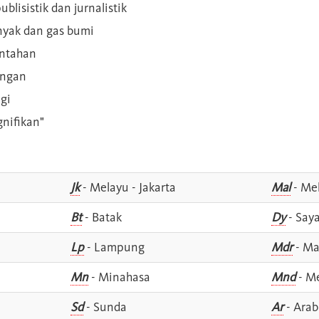
blisistik dan jurnalistik
inyak dan gas bumi
intahan
angan
gi
gnifikan"
Jk
- Melayu - Jakarta
Mal
- Mel
Bt
- Batak
Dy
- Say
Lp
- Lampung
Mdr
- Ma
Mn
- Minahasa
Mnd
- M
Sd
- Sunda
Ar
- Arab