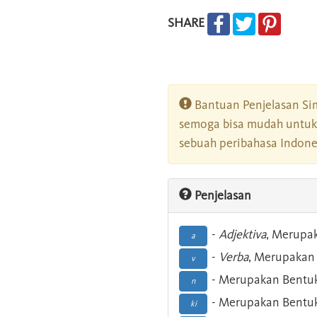
SHARE
Bantuan Penjelasan Sim
semoga bisa mudah untuk 
sebuah peribahasa Indonesi
Penjelasan
-
Adjektiva
, Merupa
a
-
Verba
, Merupakan 
v
- Merupakan Bentuk
n
- Merupakan Bentuk
ki