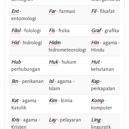
Ent
-
Far
- farmasi
Fil
- filsafat
entomologi
Filol
- folologi
Fis
- fisika
Graf
- grafika
Hid
- hidrologi
Hidm
-
Hin
- agama -
hidrometeorologi
Hindu
Hub
-
Huk
- hukum
Hut
-
perhubungan
kehutanan
Ikn
- perikanan
Isl
- agama -
Kap
-
Islam
perkapalan
Kat
- agama -
Kim
- kimia
Komp
-
Katolik
komputer
Kris
- agama -
Lay
- pelayaran
Ling
-
Kristen
linguistik