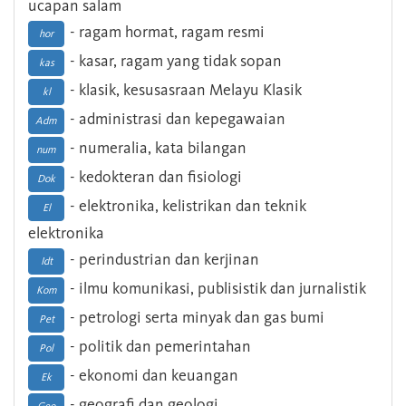
ucapan salam
- ragam hormat, ragam resmi
hor
- kasar, ragam yang tidak sopan
kas
- klasik, kesusasraan Melayu Klasik
kl
- administrasi dan kepegawaian
Adm
- numeralia, kata bilangan
num
- kedokteran dan fisiologi
Dok
- elektronika, kelistrikan dan teknik
El
elektronika
- perindustrian dan kerjinan
Idt
- ilmu komunikasi, publisistik dan jurnalistik
Kom
- petrologi serta minyak dan gas bumi
Pet
- politik dan pemerintahan
Pol
- ekonomi dan keuangan
Ek
- geografi dan geologi