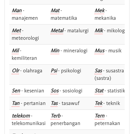
Man
-
Mat
-
Mek
-
manajemen
matematika
mekanika
Met
-
Metal
- matalurgi
Mik
- mikologi
meteorologi
Mil
-
Min
- mineralogi
Mus
- musik
kemiliteran
Olr
- olahraga
Psi
- psikologi
Sas
- susastra -
(sastra)
Sen
- kesenian
Sos
- sosiologi
Stat
- statistik
Tan
- pertanian
Tas
- tasawuf
Tek
- teknik
telekom
-
Terb
-
Tern
-
telekomunikasi
penerbangan
peternakan