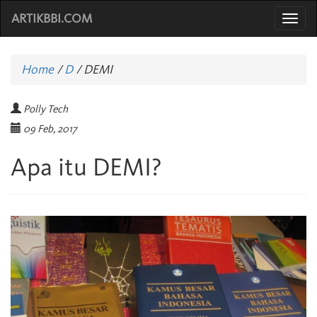
ARTIKBBI.COM
Togg
navi
Home
/
D
/
DEMI
Polly Tech
09 Feb, 2017
Apa itu DEMI?