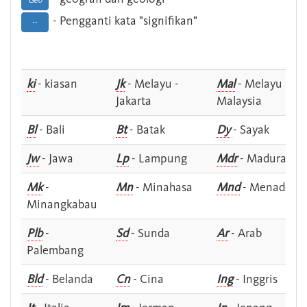
Geo
- Pengganti kata "signifikan"
--
ki
- kiasan
Jk
- Melayu -
Mal
- Melayu -
Jakarta
Malaysia
Bl
- Bali
Bt
- Batak
Dy
- Sayak
Jw
- Jawa
Lp
- Lampung
Mdr
- Madura
Mk
-
Mn
- Minahasa
Mnd
- Menado
Minangkabau
Plb
-
Sd
- Sunda
Ar
- Arab
Palembang
Bld
- Belanda
Cn
- Cina
Ing
- Inggris