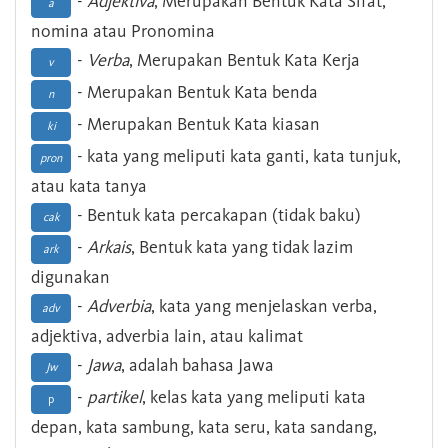
-
Adjektiva
, Merupakan Bentuk Kata Sifat,
a
nomina atau Pronomina
-
Verba
, Merupakan Bentuk Kata Kerja
v
- Merupakan Bentuk Kata benda
n
- Merupakan Bentuk Kata kiasan
ki
- kata yang meliputi kata ganti, kata tunjuk,
pron
atau kata tanya
- Bentuk kata percakapan (tidak baku)
cak
-
Arkais
, Bentuk kata yang tidak lazim
ark
digunakan
-
Adverbia
, kata yang menjelaskan verba,
adv
adjektiva, adverbia lain, atau kalimat
-
Jawa
, adalah bahasa Jawa
Jw
-
partikel
, kelas kata yang meliputi kata
p
depan, kata sambung, kata seru, kata sandang,