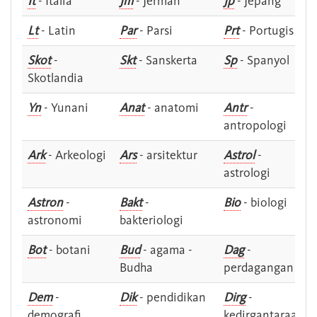
It
- Italia
Jm
- Jerman
Jp
- Jepang
Lt
- Latin
Par
- Parsi
Prt
- Portugis
Skot
-
Skt
- Sanskerta
Sp
- Spanyol
Skotlandia
Yn
- Yunani
Anat
- anatomi
Antr
-
antropologi
Ark
- Arkeologi
Ars
- arsitektur
Astrol
-
astrologi
Astron
-
Bakt
-
Bio
- biologi
astronomi
bakteriologi
Bot
- botani
Bud
- agama -
Dag
-
Budha
perdagangan
Dem
-
Dik
- pendidikan
Dirg
-
demografi
kedirgantaraan