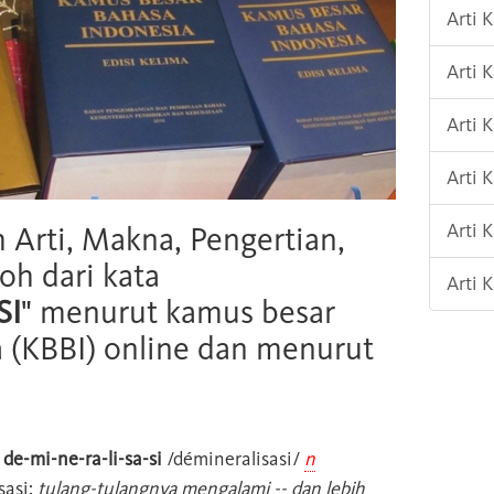
Arti 
Arti 
Arti 
Arti 
Arti 
h Arti, Makna, Pengertian,
oh dari kata
Arti 
SI
" menurut kamus besar
 (KBBI) online dan menurut
-
de-mi-ne-ra-li-sa-si
/démineralisasi/
n
sasi:
tulang-tulangnya mengalami -- dan lebih