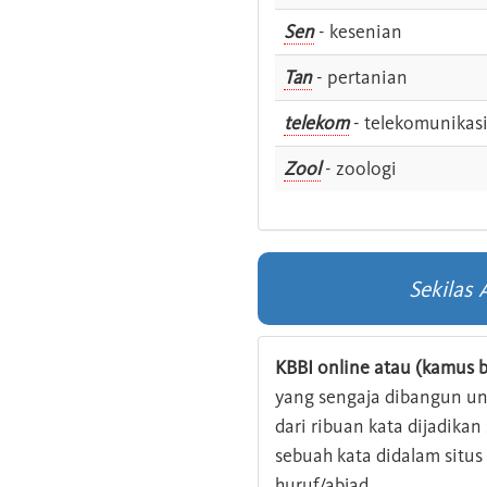
Sen
- kesenian
Tan
- pertanian
telekom
- telekomunikas
Zool
- zoologi
Sekilas
KBBI online atau (kamus b
yang sengaja dibangun u
dari ribuan kata dijadika
sebuah kata didalam situ
huruf/abjad.