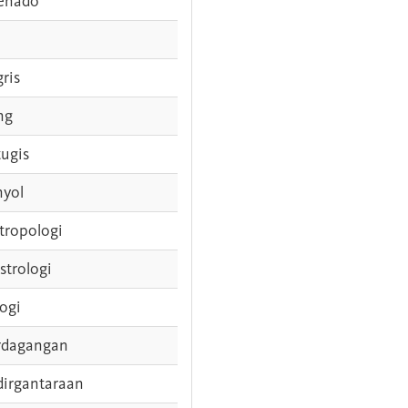
enado
gris
ng
tugis
nyol
tropologi
strologi
logi
rdagangan
dirgantaraan