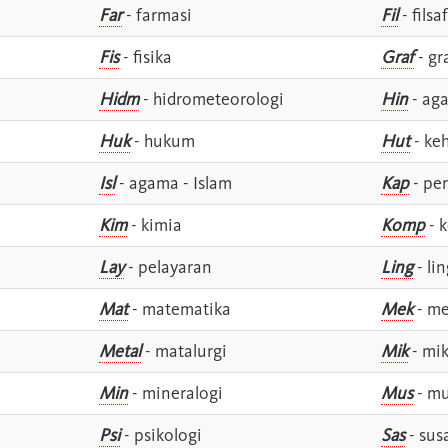
Far
- farmasi
Fil
- filsa
Fis
- fisika
Graf
- gr
Hidm
- hidrometeorologi
Hin
- ag
Huk
- hukum
Hut
- ke
Isl
- agama - Islam
Kap
- pe
Kim
- kimia
Komp
- 
Lay
- pelayaran
Ling
- lin
Mat
- matematika
Mek
- me
Metal
- matalurgi
Mik
- mik
Min
- mineralogi
Mus
- mu
Psi
- psikologi
Sas
- susa