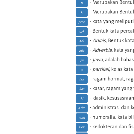
- Merupakan Bentuk
n
- Merupakan Bentuk
ki
- kata yang meliputi
pron
- Bentuk kata perca
cak
-
Arkais
, Bentuk kat
ark
-
Adverbia
, kata yan
adv
-
Jawa
, adalah baha
Jw
-
partikel
, kelas kat
p
- ragam hormat, ra
hor
- kasar, ragam yang
kas
- klasik, kesusasraa
kl
- administrasi dan
Adm
- numeralia, kata b
num
- kedokteran dan fis
Dok