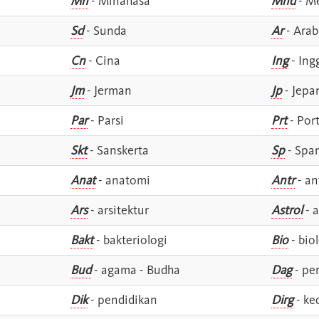
Mn
- Minahasa
Mnd
- M
Sd
- Sunda
Ar
- Arab
Cn
- Cina
Ing
- Ing
Jm
- Jerman
Jp
- Jepa
Par
- Parsi
Prt
- Por
Skt
- Sanskerta
Sp
- Spa
Anat
- anatomi
Antr
- an
Ars
- arsitektur
Astrol
- a
Bakt
- bakteriologi
Bio
- bio
Bud
- agama - Budha
Dag
- pe
Dik
- pendidikan
Dirg
- ke