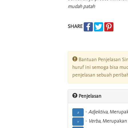
mudah patah
SHARE
Bantuan Penjelasan Sim
huruf ini semoga bisa mu
penjelasan sebuah peribah
Penjelasan
-
Adjektiva
, Merupa
a
-
Verba
, Merupakan 
v