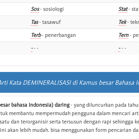
Sos
- sosiologi
Stat
- sta
Tas
- tasawuf
Tek
- tek
i
Terb
- penerbangan
Tern
- pe
-
- -
-
- -
 Arti Kata DEMINERALISASI di Kamus besar Bahasa I
esar bahasa Indonesia) daring
- yang diluncurkan pada tahun
ntuk membantu mempermudah pengguna dalam mencari arti 
n satu dan terorganisir serta tersusun dengan rapi sehingga
s ini akan lebih mudah. bisa menggunakan form pencarian da