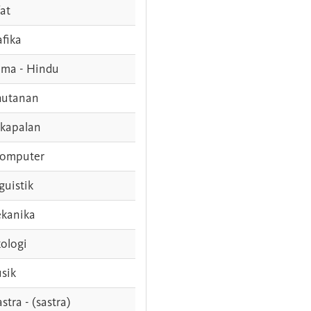
fat
afika
ama - Hindu
hutanan
rkapalan
komputer
guistik
kanika
ologi
sik
stra - (sastra)