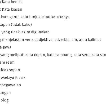
 Kata benda
 Kata kiasan
 kata ganti, kata tunjuk, atau kata tanya
kapan (tidak baku)
a yang tidak lazim digunakan
g menjelaskan verba, adjektiva, adverbia lain, atau kalimat
sa Jawa
a yang meliputi kata depan, kata sambung, kata seru, kata s
gam resmi
 tidak sopan
n Melayu Klasik
 kepegawaian
ilangan
iologi