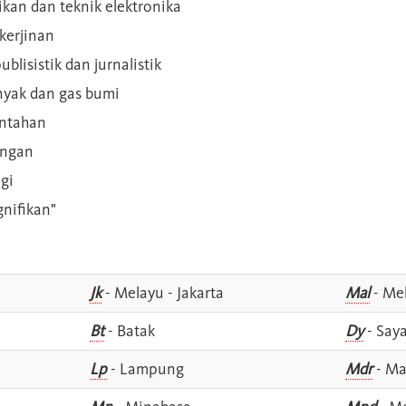
rikan dan teknik elektronika
kerjinan
blisistik dan jurnalistik
inyak dan gas bumi
intahan
angan
gi
gnifikan"
Jk
- Melayu - Jakarta
Mal
- Mel
Bt
- Batak
Dy
- Say
Lp
- Lampung
Mdr
- Ma