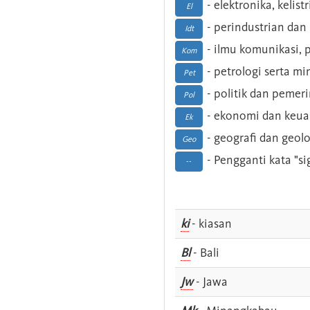
- elektronika, kelist
El
- perindustrian dan 
Idt
- ilmu komunikasi, pu
Kom
- petrologi serta m
Pet
- politik dan pemer
Pol
- ekonomi dan keu
Ek
- geografi dan geolo
Geo
- Pengganti kata "si
--
ki
- kiasan
Bl
- Bali
Jw
- Jawa