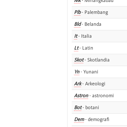
Mk
- Minangkabau
Plb
- Palembang
Bld
- Belanda
It
- Italia
Lt
- Latin
Skot
- Skotlandia
Yn
- Yunani
Ark
- Arkeologi
Astron
- astronomi
Bot
- botani
Dem
- demografi