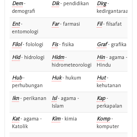
Dem
-
Dik
- pendidikan
Dirg
-
demografi
kedirgantaraan
Ent
-
Far
- farmasi
Fil
- filsafat
entomologi
Filol
- folologi
Fis
- fisika
Graf
- grafika
Hid
- hidrologi
Hidm
-
Hin
- agama -
hidrometeorologi
Hindu
Hub
-
Huk
- hukum
Hut
-
perhubungan
kehutanan
Ikn
- perikanan
Isl
- agama -
Kap
-
Islam
perkapalan
Kat
- agama -
Kim
- kimia
Komp
-
Katolik
komputer