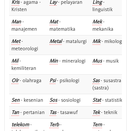
Kris
- agama -
Lay
- pelayaran
Ling
-
Kristen
linguistik
Man
-
Mat
-
Mek
-
manajemen
matematika
mekanika
Met
-
Metal
- matalurgi
Mik
- mikologi
meteorologi
Mil
-
Min
- mineralogi
Mus
- musik
kemiliteran
Olr
- olahraga
Psi
- psikologi
Sas
- susastra -
(sastra)
Sen
- kesenian
Sos
- sosiologi
Stat
- statistik
Tan
- pertanian
Tas
- tasawuf
Tek
- teknik
telekom
-
Terb
-
Tern
-