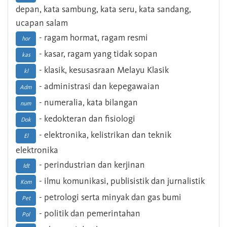
depan, kata sambung, kata seru, kata sandang,
ucapan salam
- ragam hormat, ragam resmi
hor
- kasar, ragam yang tidak sopan
kas
- klasik, kesusasraan Melayu Klasik
kl
- administrasi dan kepegawaian
Adm
- numeralia, kata bilangan
num
- kedokteran dan fisiologi
Dok
- elektronika, kelistrikan dan teknik
El
elektronika
- perindustrian dan kerjinan
Idt
- ilmu komunikasi, publisistik dan jurnalistik
Kom
- petrologi serta minyak dan gas bumi
Pet
- politik dan pemerintahan
Pol