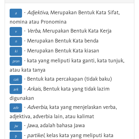
-
Adjektiva
, Merupakan Bentuk Kata Sifat,
a
nomina atau Pronomina
-
Verba
, Merupakan Bentuk Kata Kerja
v
- Merupakan Bentuk Kata benda
n
- Merupakan Bentuk Kata kiasan
ki
- kata yang meliputi kata ganti, kata tunjuk,
pron
atau kata tanya
- Bentuk kata percakapan (tidak baku)
cak
-
Arkais
, Bentuk kata yang tidak lazim
ark
digunakan
-
Adverbia
, kata yang menjelaskan verba,
adv
adjektiva, adverbia lain, atau kalimat
-
Jawa
, adalah bahasa Jawa
Jw
-
partikel
, kelas kata yang meliputi kata
p