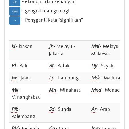
- ekonomi dan keuangan
Ek
- geografi dan geologi
Geo
- Pengganti kata "signifikan"
--
ki
- kiasan
Jk
- Melayu -
Mal
- Melayu -
Jakarta
Malaysia
Bl
- Bali
Bt
- Batak
Dy
- Sayak
Jw
- Jawa
Lp
- Lampung
Mdr
- Madura
Mk
-
Mn
- Minahasa
Mnd
- Menado
Minangkabau
Plb
-
Sd
- Sunda
Ar
- Arab
Palembang
Bld
- Belanda
Cn
- Cina
Ing
- Inggris