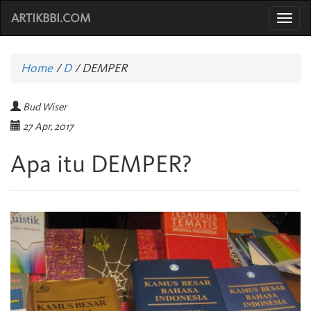
ARTIKBBI.COM
Togg
navi
Home
/
D
/
DEMPER
Bud Wiser
27 Apr, 2017
Apa itu DEMPER?