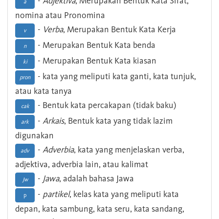
-
Adjektiva
, Merupakan Bentuk Kata Sifat,
a
nomina atau Pronomina
-
Verba
, Merupakan Bentuk Kata Kerja
v
- Merupakan Bentuk Kata benda
n
- Merupakan Bentuk Kata kiasan
ki
- kata yang meliputi kata ganti, kata tunjuk,
pron
atau kata tanya
- Bentuk kata percakapan (tidak baku)
cak
-
Arkais
, Bentuk kata yang tidak lazim
ark
digunakan
-
Adverbia
, kata yang menjelaskan verba,
adv
adjektiva, adverbia lain, atau kalimat
-
Jawa
, adalah bahasa Jawa
Jw
-
partikel
, kelas kata yang meliputi kata
p
depan, kata sambung, kata seru, kata sandang,