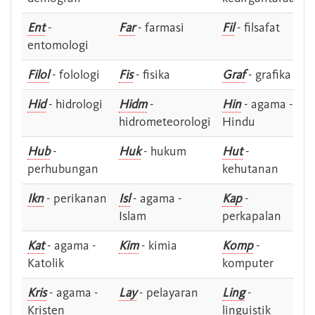
Ent
-
Far
- farmasi
Fil
- filsafat
entomologi
Filol
- folologi
Fis
- fisika
Graf
- grafika
Hid
- hidrologi
Hidm
-
Hin
- agama -
hidrometeorologi
Hindu
Hub
-
Huk
- hukum
Hut
-
perhubungan
kehutanan
Ikn
- perikanan
Isl
- agama -
Kap
-
Islam
perkapalan
Kat
- agama -
Kim
- kimia
Komp
-
Katolik
komputer
Kris
- agama -
Lay
- pelayaran
Ling
-
Kristen
linguistik