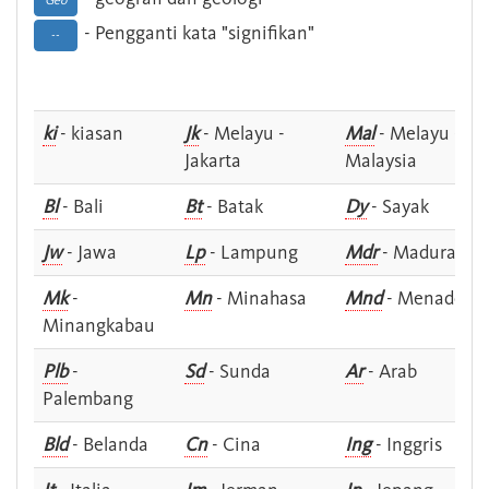
Geo
- Pengganti kata "signifikan"
--
ki
- kiasan
Jk
- Melayu -
Mal
- Melayu -
Jakarta
Malaysia
Bl
- Bali
Bt
- Batak
Dy
- Sayak
Jw
- Jawa
Lp
- Lampung
Mdr
- Madura
Mk
-
Mn
- Minahasa
Mnd
- Menado
Minangkabau
Plb
-
Sd
- Sunda
Ar
- Arab
Palembang
Bld
- Belanda
Cn
- Cina
Ing
- Inggris