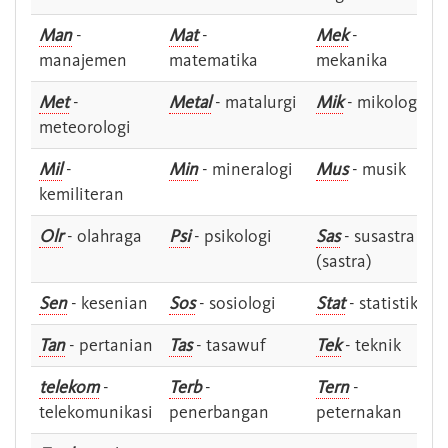
Man
-
Mat
-
Mek
-
manajemen
matematika
mekanika
Met
-
Metal
- matalurgi
Mik
- mikologi
meteorologi
Mil
-
Min
- mineralogi
Mus
- musik
kemiliteran
Olr
- olahraga
Psi
- psikologi
Sas
- susastra -
(sastra)
Sen
- kesenian
Sos
- sosiologi
Stat
- statistik
Tan
- pertanian
Tas
- tasawuf
Tek
- teknik
telekom
-
Terb
-
Tern
-
telekomunikasi
penerbangan
peternakan