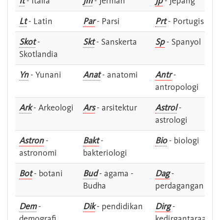
It
- Italia
Jm
- Jerman
Jp
- Jepang
Lt
- Latin
Par
- Parsi
Prt
- Portugis
Skot
-
Skt
- Sanskerta
Sp
- Spanyol
Skotlandia
Yn
- Yunani
Anat
- anatomi
Antr
-
antropologi
Ark
- Arkeologi
Ars
- arsitektur
Astrol
-
astrologi
Astron
-
Bakt
-
Bio
- biologi
astronomi
bakteriologi
Bot
- botani
Bud
- agama -
Dag
-
Budha
perdagangan
Dem
-
Dik
- pendidikan
Dirg
-
demografi
kedirgantaraan