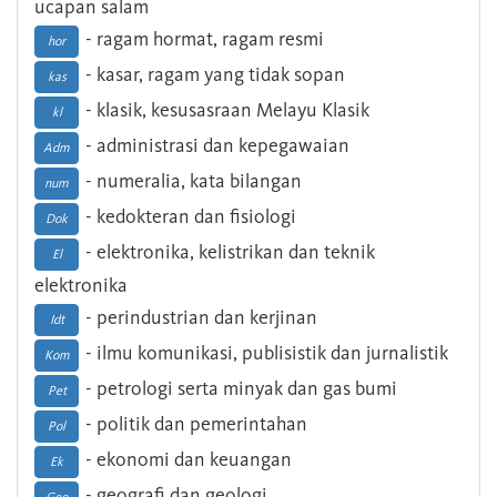
ucapan salam
- ragam hormat, ragam resmi
hor
- kasar, ragam yang tidak sopan
kas
- klasik, kesusasraan Melayu Klasik
kl
- administrasi dan kepegawaian
Adm
- numeralia, kata bilangan
num
- kedokteran dan fisiologi
Dok
- elektronika, kelistrikan dan teknik
El
elektronika
- perindustrian dan kerjinan
Idt
- ilmu komunikasi, publisistik dan jurnalistik
Kom
- petrologi serta minyak dan gas bumi
Pet
- politik dan pemerintahan
Pol
- ekonomi dan keuangan
Ek
- geografi dan geologi