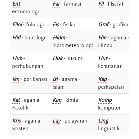
Ent
-
Far
- farmasi
Fil
- filsafat
entomologi
Filol
- folologi
Fis
- fisika
Graf
- grafika
Hid
- hidrologi
Hidm
-
Hin
- agama -
hidrometeorologi
Hindu
Hub
-
Huk
- hukum
Hut
-
perhubungan
kehutanan
Ikn
- perikanan
Isl
- agama -
Kap
-
Islam
perkapalan
Kat
- agama -
Kim
- kimia
Komp
-
Katolik
komputer
Kris
- agama -
Lay
- pelayaran
Ling
-
Kristen
linguistik