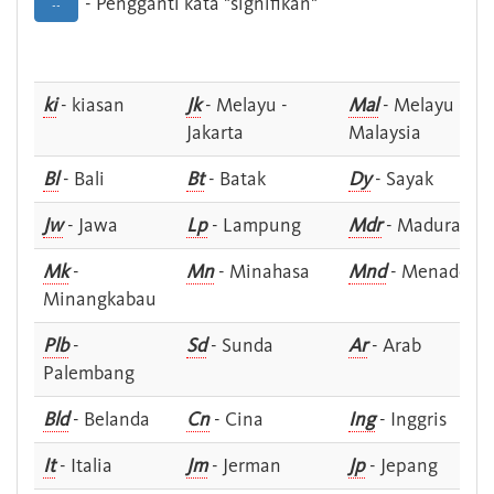
- Pengganti kata "signifikan"
--
ki
- kiasan
Jk
- Melayu -
Mal
- Melayu -
Jakarta
Malaysia
Bl
- Bali
Bt
- Batak
Dy
- Sayak
Jw
- Jawa
Lp
- Lampung
Mdr
- Madura
Mk
-
Mn
- Minahasa
Mnd
- Menado
Minangkabau
Plb
-
Sd
- Sunda
Ar
- Arab
Palembang
Bld
- Belanda
Cn
- Cina
Ing
- Inggris
It
- Italia
Jm
- Jerman
Jp
- Jepang