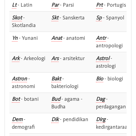
Lt
- Latin
Par
- Parsi
Prt
- Portugis
Skot
-
Skt
- Sanskerta
Sp
- Spanyol
Skotlandia
Yn
- Yunani
Anat
- anatomi
Antr
-
antropologi
Ark
- Arkeologi
Ars
- arsitektur
Astrol
-
astrologi
Astron
-
Bakt
-
Bio
- biologi
astronomi
bakteriologi
Bot
- botani
Bud
- agama -
Dag
-
Budha
perdagangan
Dem
-
Dik
- pendidikan
Dirg
-
demografi
kedirgantaraan