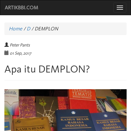
ARTIKBBI.COM
Togg
navi
Home
/
D
/
DEMPLON
Peter Pants
01 Sep, 2017
Apa itu DEMPLON?