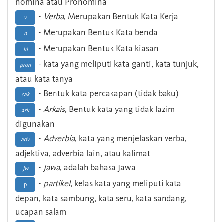
nomina atau Pronomina
-
Verba
, Merupakan Bentuk Kata Kerja
v
- Merupakan Bentuk Kata benda
n
- Merupakan Bentuk Kata kiasan
ki
- kata yang meliputi kata ganti, kata tunjuk,
pron
atau kata tanya
- Bentuk kata percakapan (tidak baku)
cak
-
Arkais
, Bentuk kata yang tidak lazim
ark
digunakan
-
Adverbia
, kata yang menjelaskan verba,
adv
adjektiva, adverbia lain, atau kalimat
-
Jawa
, adalah bahasa Jawa
Jw
-
partikel
, kelas kata yang meliputi kata
p
depan, kata sambung, kata seru, kata sandang,
ucapan salam