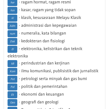
- ragam hormat, ragam resmi
hor
- kasar, ragam yang tidak sopan
kas
- klasik, kesusasraan Melayu Klasik
kl
- administrasi dan kepegawaian
Adm
- numeralia, kata bilangan
num
- kedokteran dan fisiologi
Dok
- elektronika, kelistrikan dan teknik
El
elektronika
- perindustrian dan kerjinan
Idt
- ilmu komunikasi, publisistik dan jurnalistik
Kom
- petrologi serta minyak dan gas bumi
Pet
- politik dan pemerintahan
Pol
- ekonomi dan keuangan
Ek
- geografi dan geologi
Geo