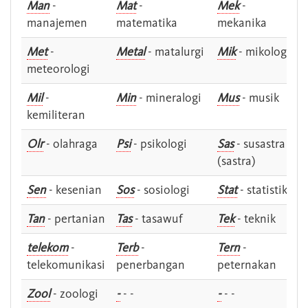
Man
-
Mat
-
Mek
-
manajemen
matematika
mekanika
Met
-
Metal
- matalurgi
Mik
- mikologi
meteorologi
Mil
-
Min
- mineralogi
Mus
- musik
kemiliteran
Olr
- olahraga
Psi
- psikologi
Sas
- susastra -
(sastra)
Sen
- kesenian
Sos
- sosiologi
Stat
- statistik
Tan
- pertanian
Tas
- tasawuf
Tek
- teknik
telekom
-
Terb
-
Tern
-
telekomunikasi
penerbangan
peternakan
Zool
- zoologi
-
- -
-
- -