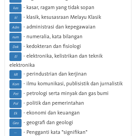
- kasar, ragam yang tidak sopan
kas
- klasik, kesusasraan Melayu Klasik
kl
- administrasi dan kepegawaian
Adm
- numeralia, kata bilangan
num
- kedokteran dan fisiologi
Dok
- elektronika, kelistrikan dan teknik
El
elektronika
- perindustrian dan kerjinan
Idt
- ilmu komunikasi, publisistik dan jurnalistik
Kom
- petrologi serta minyak dan gas bumi
Pet
- politik dan pemerintahan
Pol
- ekonomi dan keuangan
Ek
- geografi dan geologi
Geo
- Pengganti kata "signifikan"
--