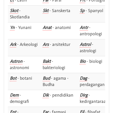
Lt
- Latin
Par
- Parsi
Prt
- Portugis
Skot
-
Skt
- Sanskerta
Sp
- Spanyol
Skotlandia
Yn
- Yunani
Anat
- anatomi
Antr
-
antropologi
Ark
- Arkeologi
Ars
- arsitektur
Astrol
-
astrologi
Astron
-
Bakt
-
Bio
- biologi
astronomi
bakteriologi
Bot
- botani
Bud
- agama -
Dag
-
Budha
perdagangan
Dem
-
Dik
- pendidikan
Dirg
-
demografi
kedirgantaraan
Ent
-
Far
- farmasi
Fil
- filsafat