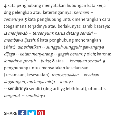
4
kata penghubung menyatakan hubungan kata kerja
dng pelengkap atau keterangannya:
bermain --
temannya
;
5
kata penghubung untuk menerangkan cara
(bagaimana terjadinya atau berlakunya); sambil; seraya:
ia menjawab -- tersenyum; harus datang sendiri --
membawa ijazah
;
6
kata penghubung menerangkan
(sifat):
diperhatikan -- sungguh-sungguh; gawangnya
dijaga -- ketat; menyerang -- gagah berani
;
7
oleh; karena:
lemarinya penuh -- buku
;
8
atas: --
kemauan sendiri
;
9
penghubung untuk menyatakan keselarasan
(kesamaan, kesesuaian):
menyesuaikan -- keadaan
lingkungan; mukanya mirip -- ibunya
;
--
sendirinya
sendiri (dng arti yg lebih kuat); otomatis:
bergerak -- sendirinya
SHARE