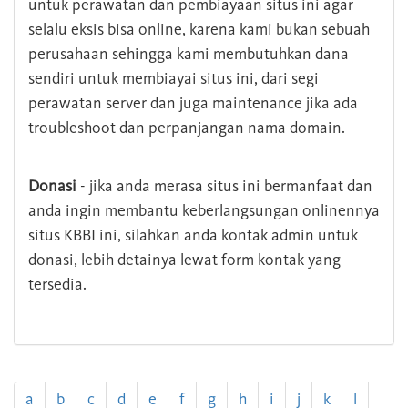
untuk perawatan dan pembiayaan situs ini agar
selalu eksis bisa online, karena kami bukan sebuah
perusahaan sehingga kami membutuhkan dana
sendiri untuk membiayai situs ini, dari segi
perawatan server dan juga maintenance jika ada
troubleshoot dan perpanjangan nama domain.
Donasi
- jika anda merasa situs ini bermanfaat dan
anda ingin membantu keberlangsungan onlinennya
situs KBBI ini, silahkan anda kontak admin untuk
donasi, lebih detainya lewat form kontak yang
tersedia.
a
b
c
d
e
f
g
h
i
j
k
l