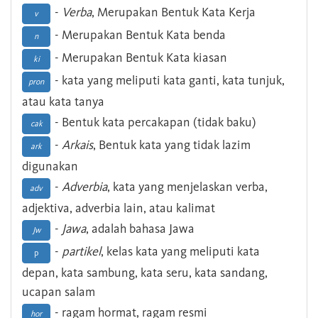
-
Verba
, Merupakan Bentuk Kata Kerja
v
- Merupakan Bentuk Kata benda
n
- Merupakan Bentuk Kata kiasan
ki
- kata yang meliputi kata ganti, kata tunjuk,
pron
atau kata tanya
- Bentuk kata percakapan (tidak baku)
cak
-
Arkais
, Bentuk kata yang tidak lazim
ark
digunakan
-
Adverbia
, kata yang menjelaskan verba,
adv
adjektiva, adverbia lain, atau kalimat
-
Jawa
, adalah bahasa Jawa
Jw
-
partikel
, kelas kata yang meliputi kata
p
depan, kata sambung, kata seru, kata sandang,
ucapan salam
- ragam hormat, ragam resmi
hor