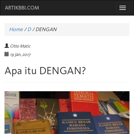
ARTIKBBI.COM
Togg
navi
Home
/
D
/
DENGAN
Otto Matic
19 Jan, 2017
Apa itu DENGAN?