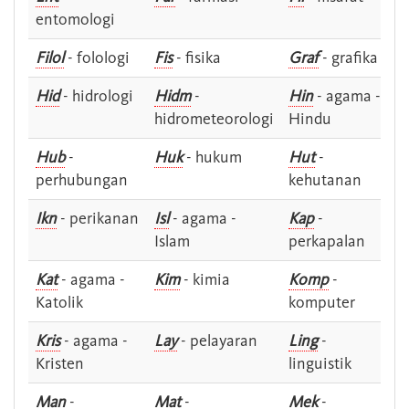
entomologi
Filol
- folologi
Fis
- fisika
Graf
- grafika
Hid
- hidrologi
Hidm
-
Hin
- agama -
hidrometeorologi
Hindu
Hub
-
Huk
- hukum
Hut
-
perhubungan
kehutanan
Ikn
- perikanan
Isl
- agama -
Kap
-
Islam
perkapalan
Kat
- agama -
Kim
- kimia
Komp
-
Katolik
komputer
Kris
- agama -
Lay
- pelayaran
Ling
-
Kristen
linguistik
Man
-
Mat
-
Mek
-