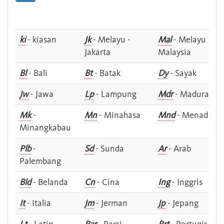
ki
- kiasan
Jk
- Melayu -
Mal
- Melayu -
Jakarta
Malaysia
Bl
- Bali
Bt
- Batak
Dy
- Sayak
Jw
- Jawa
Lp
- Lampung
Mdr
- Madura
Mk
-
Mn
- Minahasa
Mnd
- Menado
Minangkabau
Plb
-
Sd
- Sunda
Ar
- Arab
Palembang
Bld
- Belanda
Cn
- Cina
Ing
- Inggris
It
- Italia
Jm
- Jerman
Jp
- Jepang