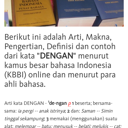
Berikut ini adalah Arti, Makna,
Pengertian, Definisi dan contoh
dari kata "
DENGAN
" menurut
kamus besar bahasa Indonesia
(KBBI) online dan menurut para
ahli bahasa.
1
Arti kata
DENGAN
-
de-ngan
p
1
beserta; bersama-
sama:
ia pergi -- anak istrinya
;
2
dan:
Saman -- Simin
tinggal sekampung
;
3
memakai (menggunakan) suatu
alat:
melempar -- batu; menusuk -- belati; melukis -- cat;