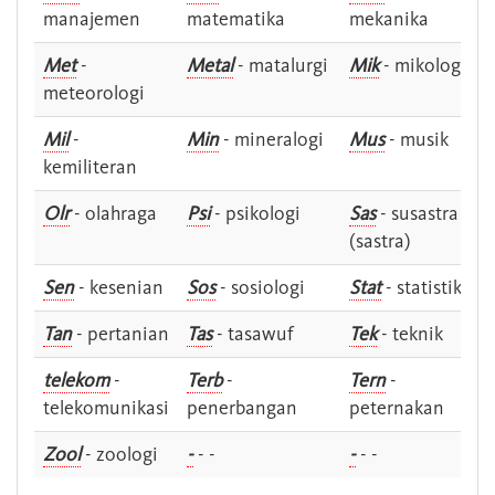
manajemen
matematika
mekanika
Met
-
Metal
- matalurgi
Mik
- mikologi
meteorologi
Mil
-
Min
- mineralogi
Mus
- musik
kemiliteran
Olr
- olahraga
Psi
- psikologi
Sas
- susastra -
(sastra)
Sen
- kesenian
Sos
- sosiologi
Stat
- statistik
Tan
- pertanian
Tas
- tasawuf
Tek
- teknik
telekom
-
Terb
-
Tern
-
telekomunikasi
penerbangan
peternakan
Zool
- zoologi
-
- -
-
- -