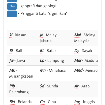
- geografi dan geologi
Geo
- Pengganti kata "signifikan"
--
ki
- kiasan
Jk
- Melayu -
Mal
- Melayu -
Jakarta
Malaysia
Bl
- Bali
Bt
- Batak
Dy
- Sayak
Jw
- Jawa
Lp
- Lampung
Mdr
- Madura
Mk
-
Mn
- Minahasa
Mnd
- Menado
Minangkabau
Plb
-
Sd
- Sunda
Ar
- Arab
Palembang
Bld
- Belanda
Cn
- Cina
Ing
- Inggris