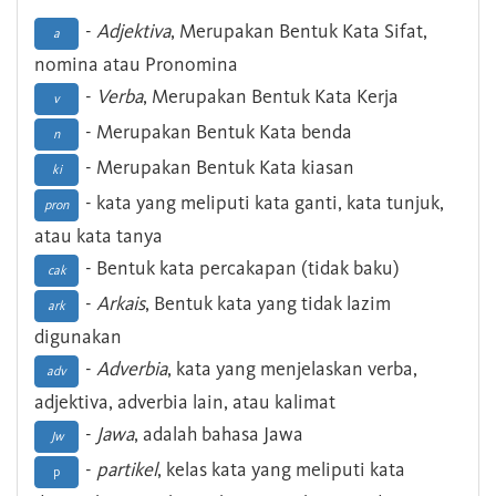
-
Adjektiva
, Merupakan Bentuk Kata Sifat,
a
nomina atau Pronomina
-
Verba
, Merupakan Bentuk Kata Kerja
v
- Merupakan Bentuk Kata benda
n
- Merupakan Bentuk Kata kiasan
ki
- kata yang meliputi kata ganti, kata tunjuk,
pron
atau kata tanya
- Bentuk kata percakapan (tidak baku)
cak
-
Arkais
, Bentuk kata yang tidak lazim
ark
digunakan
-
Adverbia
, kata yang menjelaskan verba,
adv
adjektiva, adverbia lain, atau kalimat
-
Jawa
, adalah bahasa Jawa
Jw
-
partikel
, kelas kata yang meliputi kata
p