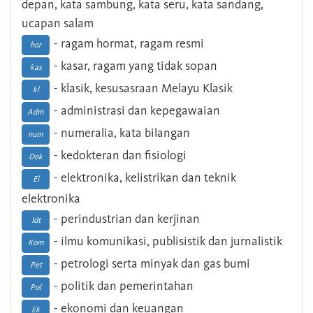
depan, kata sambung, kata seru, kata sandang,
ucapan salam
- ragam hormat, ragam resmi
hor
- kasar, ragam yang tidak sopan
kas
- klasik, kesusasraan Melayu Klasik
kl
- administrasi dan kepegawaian
Adm
- numeralia, kata bilangan
num
- kedokteran dan fisiologi
Dok
- elektronika, kelistrikan dan teknik
El
elektronika
- perindustrian dan kerjinan
Idt
- ilmu komunikasi, publisistik dan jurnalistik
Kom
- petrologi serta minyak dan gas bumi
Pet
- politik dan pemerintahan
Pol
- ekonomi dan keuangan
Ek