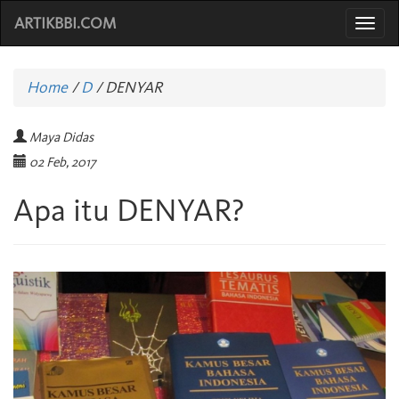
ARTIKBBI.COM
Togg
navi
Home
/
D
/
DENYAR
Maya Didas
02 Feb, 2017
Apa itu DENYAR?