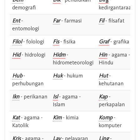
demografi
kedirgantaraan
Ent
-
Far
- farmasi
Fil
- filsafat
entomologi
Filol
- folologi
Fis
- fisika
Graf
- grafika
Hid
- hidrologi
Hidm
-
Hin
- agama -
hidrometeorologi
Hindu
Hub
-
Huk
- hukum
Hut
-
perhubungan
kehutanan
Ikn
- perikanan
Isl
- agama -
Kap
-
Islam
perkapalan
Kat
- agama -
Kim
- kimia
Komp
-
Katolik
komputer
Kris
- agama -
Lay
- pelayaran
Ling
-