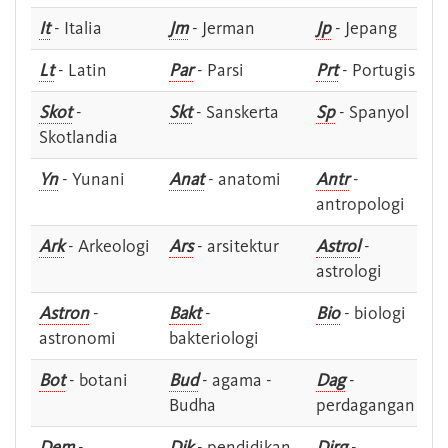
It
- Italia
Jm
- Jerman
Jp
- Jepang
Lt
- Latin
Par
- Parsi
Prt
- Portugis
Skot
-
Skt
- Sanskerta
Sp
- Spanyol
Skotlandia
Yn
- Yunani
Anat
- anatomi
Antr
-
antropologi
Ark
- Arkeologi
Ars
- arsitektur
Astrol
-
astrologi
Astron
-
Bakt
-
Bio
- biologi
astronomi
bakteriologi
Bot
- botani
Bud
- agama -
Dag
-
Budha
perdagangan
Dem
-
Dik
- pendidikan
Dirg
-