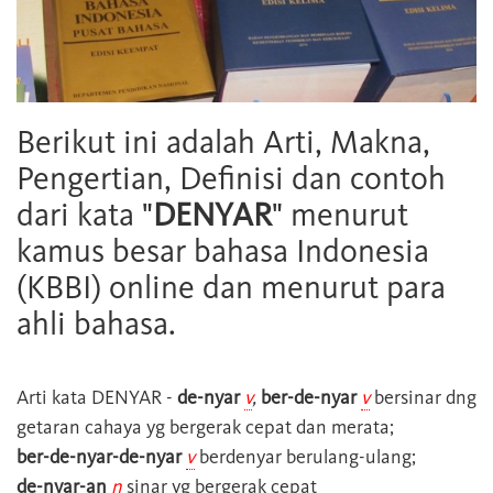
Berikut ini adalah Arti, Makna,
Pengertian, Definisi dan contoh
dari kata "
DENYAR
" menurut
kamus besar bahasa Indonesia
(KBBI) online dan menurut para
ahli bahasa.
Arti kata
DENYAR
-
de-nyar
v
,
ber-de-nyar
v
bersinar dng
getaran cahaya yg bergerak cepat dan merata;
ber-de-nyar-de-nyar
v
berdenyar berulang-ulang;
de-nyar-an
n
sinar yg bergerak cepat