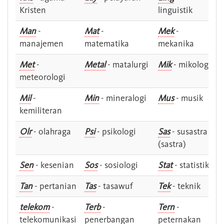
Kristen
linguistik
Man
-
Mat
-
Mek
-
manajemen
matematika
mekanika
Met
-
Metal
- matalurgi
Mik
- mikologi
meteorologi
Mil
-
Min
- mineralogi
Mus
- musik
kemiliteran
Olr
- olahraga
Psi
- psikologi
Sas
- susastra -
(sastra)
Sen
- kesenian
Sos
- sosiologi
Stat
- statistik
Tan
- pertanian
Tas
- tasawuf
Tek
- teknik
telekom
-
Terb
-
Tern
-
telekomunikasi
penerbangan
peternakan