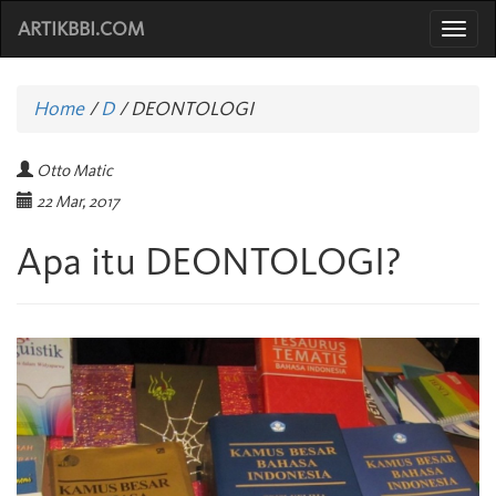
ARTIKBBI.COM
Togg
navi
Home
/
D
/
DEONTOLOGI
Otto Matic
22 Mar, 2017
Apa itu DEONTOLOGI?