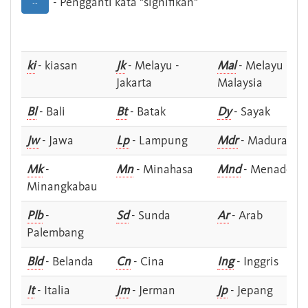
- Pengganti kata "signifikan"
--
ki
- kiasan
Jk
- Melayu -
Mal
- Melayu -
Jakarta
Malaysia
Bl
- Bali
Bt
- Batak
Dy
- Sayak
Jw
- Jawa
Lp
- Lampung
Mdr
- Madura
Mk
-
Mn
- Minahasa
Mnd
- Menado
Minangkabau
Plb
-
Sd
- Sunda
Ar
- Arab
Palembang
Bld
- Belanda
Cn
- Cina
Ing
- Inggris
It
- Italia
Jm
- Jerman
Jp
- Jepang