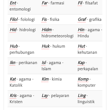
Ent
-
Far
- farmasi
Fil
- filsafat
entomologi
Filol
- folologi
Fis
- fisika
Graf
- grafika
Hid
- hidrologi
Hidm
-
Hin
- agama -
hidrometeorologi
Hindu
Hub
-
Huk
- hukum
Hut
-
perhubungan
kehutanan
Ikn
- perikanan
Isl
- agama -
Kap
-
Islam
perkapalan
Kat
- agama -
Kim
- kimia
Komp
-
Katolik
komputer
Kris
- agama -
Lay
- pelayaran
Ling
-
Kristen
linguistik