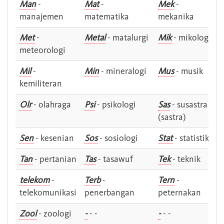
Man
-
Mat
-
Mek
-
manajemen
matematika
mekanika
Met
-
Metal
- matalurgi
Mik
- mikologi
meteorologi
Mil
-
Min
- mineralogi
Mus
- musik
kemiliteran
Olr
- olahraga
Psi
- psikologi
Sas
- susastra -
(sastra)
Sen
- kesenian
Sos
- sosiologi
Stat
- statistik
Tan
- pertanian
Tas
- tasawuf
Tek
- teknik
telekom
-
Terb
-
Tern
-
telekomunikasi
penerbangan
peternakan
Zool
- zoologi
-
- -
-
- -