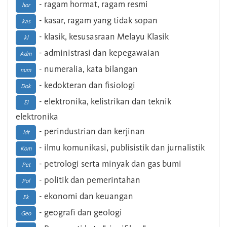
- ragam hormat, ragam resmi
hor
- kasar, ragam yang tidak sopan
kas
- klasik, kesusasraan Melayu Klasik
kl
- administrasi dan kepegawaian
Adm
- numeralia, kata bilangan
num
- kedokteran dan fisiologi
Dok
- elektronika, kelistrikan dan teknik
El
elektronika
- perindustrian dan kerjinan
Idt
- ilmu komunikasi, publisistik dan jurnalistik
Kom
- petrologi serta minyak dan gas bumi
Pet
- politik dan pemerintahan
Pol
- ekonomi dan keuangan
Ek
- geografi dan geologi
Geo