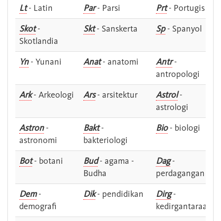
Lt
- Latin
Par
- Parsi
Prt
- Portugis
Skot
-
Skt
- Sanskerta
Sp
- Spanyol
Skotlandia
Yn
- Yunani
Anat
- anatomi
Antr
-
antropologi
Ark
- Arkeologi
Ars
- arsitektur
Astrol
-
astrologi
Astron
-
Bakt
-
Bio
- biologi
astronomi
bakteriologi
Bot
- botani
Bud
- agama -
Dag
-
Budha
perdagangan
Dem
-
Dik
- pendidikan
Dirg
-
demografi
kedirgantaraan