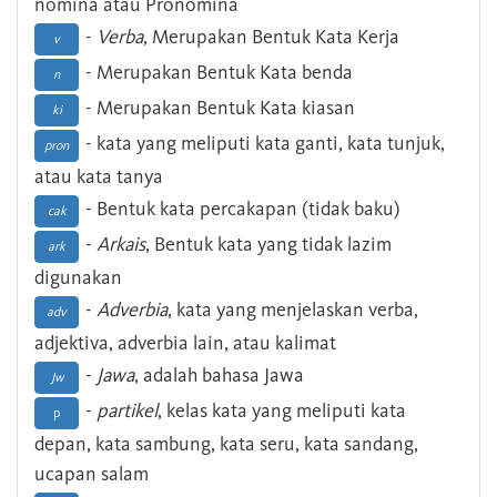
nomina atau Pronomina
-
Verba
, Merupakan Bentuk Kata Kerja
v
- Merupakan Bentuk Kata benda
n
- Merupakan Bentuk Kata kiasan
ki
- kata yang meliputi kata ganti, kata tunjuk,
pron
atau kata tanya
- Bentuk kata percakapan (tidak baku)
cak
-
Arkais
, Bentuk kata yang tidak lazim
ark
digunakan
-
Adverbia
, kata yang menjelaskan verba,
adv
adjektiva, adverbia lain, atau kalimat
-
Jawa
, adalah bahasa Jawa
Jw
-
partikel
, kelas kata yang meliputi kata
p
depan, kata sambung, kata seru, kata sandang,
ucapan salam