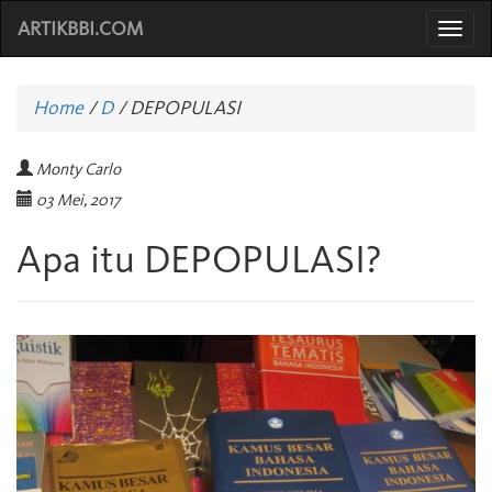
ARTIKBBI.COM
Togg
navi
Home
/
D
/
DEPOPULASI
Monty Carlo
03 Mei, 2017
Apa itu DEPOPULASI?