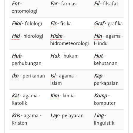
Ent
-
Far
- farmasi
Fil
- filsafat
entomologi
Filol
- folologi
Fis
- fisika
Graf
- grafika
Hid
- hidrologi
Hidm
-
Hin
- agama -
hidrometeorologi
Hindu
Hub
-
Huk
- hukum
Hut
-
perhubungan
kehutanan
Ikn
- perikanan
Isl
- agama -
Kap
-
Islam
perkapalan
Kat
- agama -
Kim
- kimia
Komp
-
Katolik
komputer
Kris
- agama -
Lay
- pelayaran
Ling
-
Kristen
linguistik