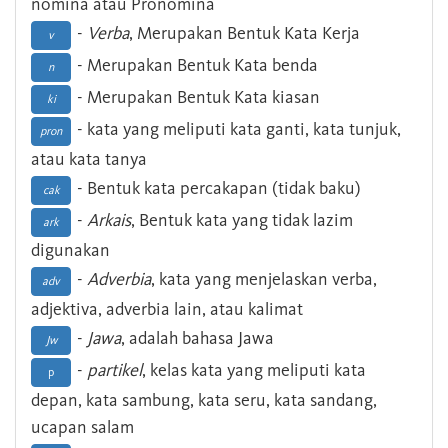
nomina atau Pronomina
-
Verba
, Merupakan Bentuk Kata Kerja
v
- Merupakan Bentuk Kata benda
n
- Merupakan Bentuk Kata kiasan
ki
- kata yang meliputi kata ganti, kata tunjuk,
pron
atau kata tanya
- Bentuk kata percakapan (tidak baku)
cak
-
Arkais
, Bentuk kata yang tidak lazim
ark
digunakan
-
Adverbia
, kata yang menjelaskan verba,
adv
adjektiva, adverbia lain, atau kalimat
-
Jawa
, adalah bahasa Jawa
Jw
-
partikel
, kelas kata yang meliputi kata
p
depan, kata sambung, kata seru, kata sandang,
ucapan salam