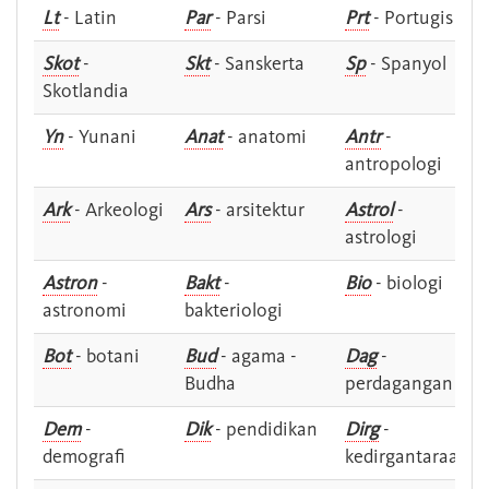
Lt
- Latin
Par
- Parsi
Prt
- Portugis
Skot
-
Skt
- Sanskerta
Sp
- Spanyol
Skotlandia
Yn
- Yunani
Anat
- anatomi
Antr
-
antropologi
Ark
- Arkeologi
Ars
- arsitektur
Astrol
-
astrologi
Astron
-
Bakt
-
Bio
- biologi
astronomi
bakteriologi
Bot
- botani
Bud
- agama -
Dag
-
Budha
perdagangan
Dem
-
Dik
- pendidikan
Dirg
-
demografi
kedirgantaraan