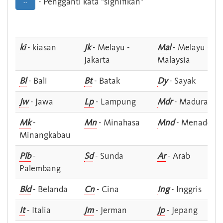
- Pengganti kata "signifikan"
--
ki
- kiasan
Jk
- Melayu -
Mal
- Melayu -
Jakarta
Malaysia
Bl
- Bali
Bt
- Batak
Dy
- Sayak
Jw
- Jawa
Lp
- Lampung
Mdr
- Madura
Mk
-
Mn
- Minahasa
Mnd
- Menado
Minangkabau
Plb
-
Sd
- Sunda
Ar
- Arab
Palembang
Bld
- Belanda
Cn
- Cina
Ing
- Inggris
It
- Italia
Jm
- Jerman
Jp
- Jepang