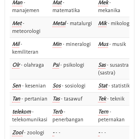
Man
-
Mat
-
Mek
-
manajemen
matematika
mekanika
Met
-
Metal
- matalurgi
Mik
- mikologi
meteorologi
Mil
-
Min
- mineralogi
Mus
- musik
kemiliteran
Olr
- olahraga
Psi
- psikologi
Sas
- susastra -
(sastra)
Sen
- kesenian
Sos
- sosiologi
Stat
- statistik
Tan
- pertanian
Tas
- tasawuf
Tek
- teknik
telekom
-
Terb
-
Tern
-
telekomunikasi
penerbangan
peternakan
Zool
- zoologi
-
- -
-
- -