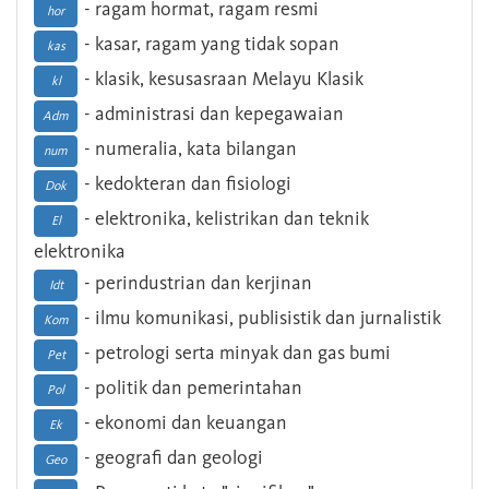
- ragam hormat, ragam resmi
hor
- kasar, ragam yang tidak sopan
kas
- klasik, kesusasraan Melayu Klasik
kl
- administrasi dan kepegawaian
Adm
- numeralia, kata bilangan
num
- kedokteran dan fisiologi
Dok
- elektronika, kelistrikan dan teknik
El
elektronika
- perindustrian dan kerjinan
Idt
- ilmu komunikasi, publisistik dan jurnalistik
Kom
- petrologi serta minyak dan gas bumi
Pet
- politik dan pemerintahan
Pol
- ekonomi dan keuangan
Ek
- geografi dan geologi
Geo