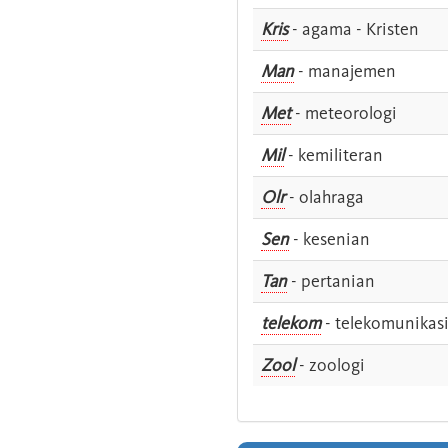
Kris
- agama - Kristen
Man
- manajemen
Met
- meteorologi
Mil
- kemiliteran
Olr
- olahraga
Sen
- kesenian
Tan
- pertanian
telekom
- telekomunikas
Zool
- zoologi