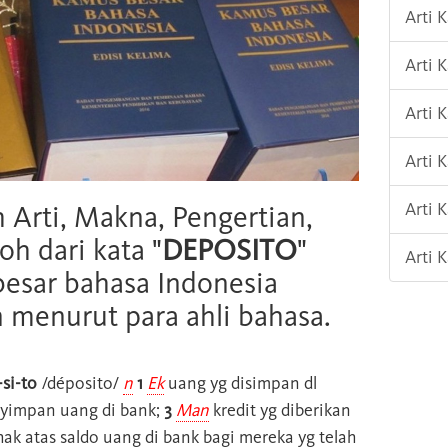
Arti 
Arti 
Arti 
Arti 
Arti
h Arti, Makna, Pengertian,
oh dari kata "
DEPOSITO
"
Arti
esar bahasa Indonesia
n menurut para ahli bahasa.
si-to
/déposito/
n
1
Ek
uang yg disimpan dl
yimpan uang di bank;
3
Man
kredit yg diberikan
ak atas saldo uang di bank bagi mereka yg telah