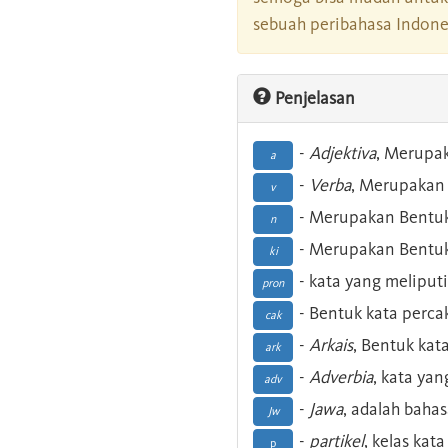
sebuah peribahasa Indonesi
Penjelasan
-
Adjektiva
, Merupa
a
-
Verba
, Merupakan 
v
- Merupakan Bentuk
n
- Merupakan Bentuk
ki
- kata yang meliputi
pron
- Bentuk kata perca
cak
-
Arkais
, Bentuk kat
ark
-
Adverbia
, kata yan
adv
-
Jawa
, adalah baha
Jw
-
partikel
, kelas kat
p