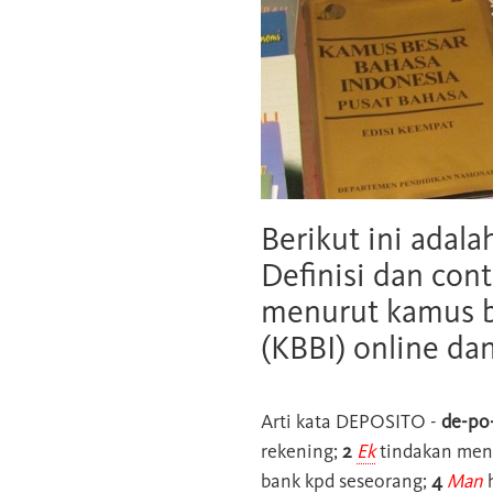
Berikut ini adala
Definisi dan cont
menurut kamus b
(KBBI) online da
Arti kata
DEPOSITO
-
de-po-
rekening;
2
Ek
tindakan men
bank kpd seseorang;
4
Man
h