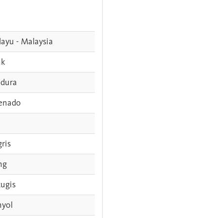
ayu - Malaysia
ak
dura
enado
gris
ng
tugis
nyol