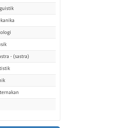
guistik
kanika
ologi
sik
stra - (sastra)
tistik
nik
ternakan