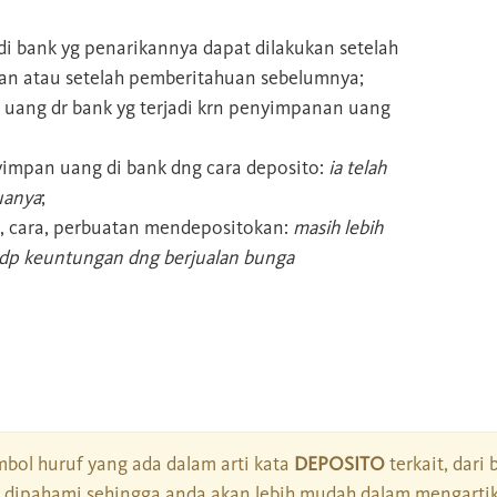
i bank yg penarikannya dapat dilakukan setelah
kan atau setelah pemberitahuan sebelumnya;
o uang dr bank yg terjadi krn penyimpanan uang
mpan uang di bank dng cara deposito:
ia telah
uanya
;
, cara, perbuatan mendepositokan:
masih lebih
k dp keuntungan dng berjualan bunga
bol huruf yang ada dalam arti kata
DEPOSITO
terkait, dari 
dipahami sehingga anda akan lebih mudah dalam mengartik