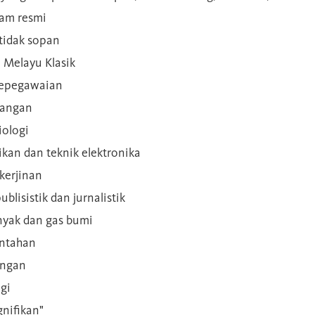
gam resmi
 tidak sopan
n Melayu Klasik
 kepegawaian
ilangan
iologi
rikan dan teknik elektronika
kerjinan
blisistik dan jurnalistik
inyak dan gas bumi
intahan
angan
gi
gnifikan"