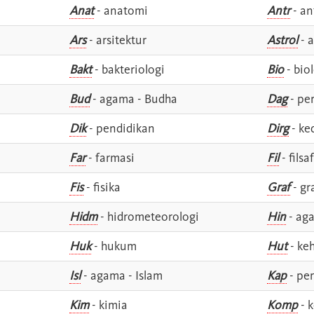
Anat
- anatomi
Antr
- an
Ars
- arsitektur
Astrol
- a
Bakt
- bakteriologi
Bio
- bio
Bud
- agama - Budha
Dag
- pe
Dik
- pendidikan
Dirg
- ke
Far
- farmasi
Fil
- filsa
Fis
- fisika
Graf
- gr
Hidm
- hidrometeorologi
Hin
- ag
Huk
- hukum
Hut
- ke
Isl
- agama - Islam
Kap
- pe
Kim
- kimia
Komp
- 