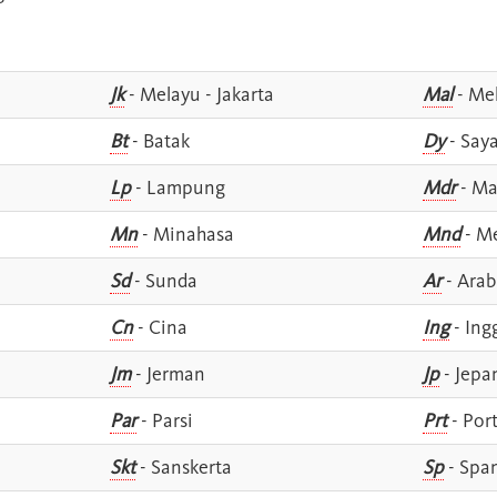
Jk
- Melayu - Jakarta
Mal
- Mel
Bt
- Batak
Dy
- Say
Lp
- Lampung
Mdr
- Ma
Mn
- Minahasa
Mnd
- M
Sd
- Sunda
Ar
- Arab
Cn
- Cina
Ing
- Ing
Jm
- Jerman
Jp
- Jepa
Par
- Parsi
Prt
- Por
Skt
- Sanskerta
Sp
- Spa