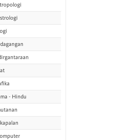
tropologi
strologi
logi
rdagangan
dirgantaraan
fat
afika
ama - Hindu
hutanan
rkapalan
komputer