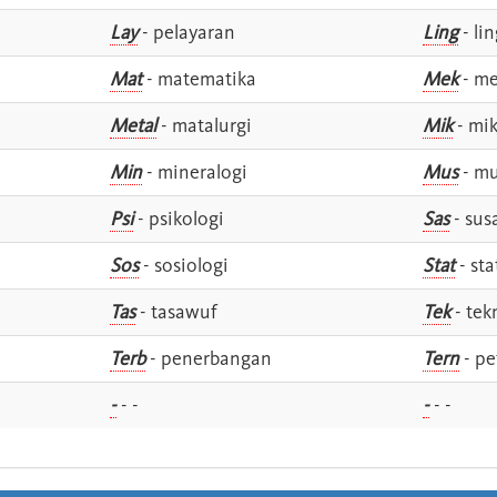
Lay
- pelayaran
Ling
- lin
Mat
- matematika
Mek
- me
Metal
- matalurgi
Mik
- mik
Min
- mineralogi
Mus
- mu
Psi
- psikologi
Sas
- susa
Sos
- sosiologi
Stat
- sta
Tas
- tasawuf
Tek
- tek
i
Terb
- penerbangan
Tern
- pe
-
- -
-
- -