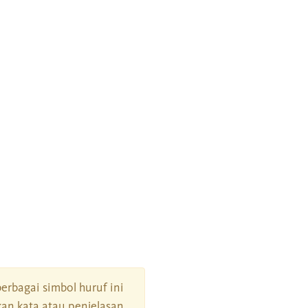
berbagai simbol huruf ini
an kata atau penjelasan