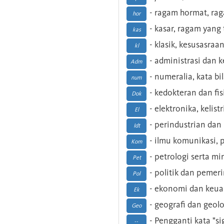
- ragam hormat, ra
hor
- kasar, ragam yang
kas
- klasik, kesusasraa
kl
- administrasi dan
Adm
- numeralia, kata b
num
- kedokteran dan fis
Dok
- elektronika, kelist
El
- perindustrian dan 
Idt
- ilmu komunikasi, pu
Kom
- petrologi serta m
Pet
- politik dan pemer
Pol
- ekonomi dan keu
Ek
- geografi dan geolo
Geo
- Pengganti kata "si
--