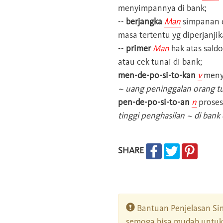
menyimpannya di bank;
--
berjangka
Man
simpanan d
masa tertentu yg diperjanji
--
primer
Man
hak atas sald
atau cek tunai di bank;
men-de-po-si-to-kan
v
menyi
~ uang peninggalan orang t
pen-de-po-si-to-an
n
proses
tinggi penghasilan ~ di ban
SHARE
Bantuan Penjelasan Sim
semoga bisa mudah untuk 