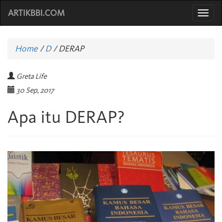
ARTIKBBI.COM
Togg
navi
Home
/
D
/
DERAP
Greta Life
30 Sep, 2017
Apa itu DERAP?