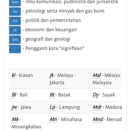
- ilmu komunikasi, publisistik dan jurnalistik
Kom
- petrologi serta minyak dan gas bumi
Pet
- politik dan pemerintahan
Pol
- ekonomi dan keuangan
Ek
- geografi dan geologi
Geo
- Pengganti kata "signifikan"
--
ki
- kiasan
Jk
- Melayu -
Mal
- Melayu -
Jakarta
Malaysia
Bl
- Bali
Bt
- Batak
Dy
- Sayak
Jw
- Jawa
Lp
- Lampung
Mdr
- Madura
Mk
-
Mn
- Minahasa
Mnd
- Menado
Minangkabau