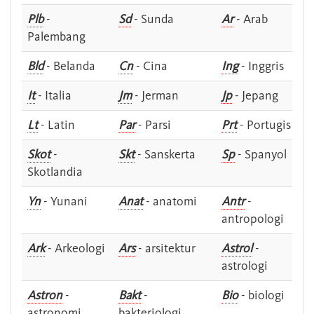
Plb
-
Sd
- Sunda
Ar
- Arab
Palembang
Bld
- Belanda
Cn
- Cina
Ing
- Inggris
It
- Italia
Jm
- Jerman
Jp
- Jepang
Lt
- Latin
Par
- Parsi
Prt
- Portugis
Skot
-
Skt
- Sanskerta
Sp
- Spanyol
Skotlandia
Yn
- Yunani
Anat
- anatomi
Antr
-
antropologi
Ark
- Arkeologi
Ars
- arsitektur
Astrol
-
astrologi
Astron
-
Bakt
-
Bio
- biologi
astronomi
bakteriologi