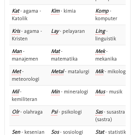
Kat
- agama -
Kim
- kimia
Komp
-
Katolik
komputer
Kris
- agama -
Lay
- pelayaran
Ling
-
Kristen
linguistik
Man
-
Mat
-
Mek
-
manajemen
matematika
mekanika
Met
-
Metal
- matalurgi
Mik
- mikologi
meteorologi
Mil
-
Min
- mineralogi
Mus
- musik
kemiliteran
Olr
- olahraga
Psi
- psikologi
Sas
- susastra -
(sastra)
Sen
- kesenian
Sos
- sosiologi
Stat
- statistik