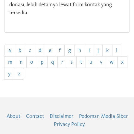
donasi, lebih detainya lewat form kontak yang
tersedia.
a
b
c
d
e
f
g
h
i
j
k
l
m
n
o
p
q
r
s
t
u
v
w
x
y
z
About
Contact
Disclaimer
Pedoman Media Siber
Privacy Policy