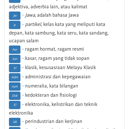
adjektiva, adverbia lain, atau kalimat
-
Jawa
, adalah bahasa Jawa
Jw
-
partikel
, kelas kata yang meliputi kata
p
depan, kata sambung, kata seru, kata sandang,
ucapan salam
- ragam hormat, ragam resmi
hor
- kasar, ragam yang tidak sopan
kas
- klasik, kesusasraan Melayu Klasik
kl
- administrasi dan kepegawaian
Adm
- numeralia, kata bilangan
num
- kedokteran dan fisiologi
Dok
- elektronika, kelistrikan dan teknik
El
elektronika
- perindustrian dan kerjinan
Idt