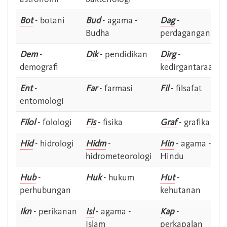
Bot
- botani
Bud
- agama -
Dag
-
Budha
perdagangan
Dem
-
Dik
- pendidikan
Dirg
-
demografi
kedirgantaraan
Ent
-
Far
- farmasi
Fil
- filsafat
entomologi
Filol
- folologi
Fis
- fisika
Graf
- grafika
Hid
- hidrologi
Hidm
-
Hin
- agama -
hidrometeorologi
Hindu
Hub
-
Huk
- hukum
Hut
-
perhubungan
kehutanan
Ikn
- perikanan
Isl
- agama -
Kap
-
Islam
perkapalan