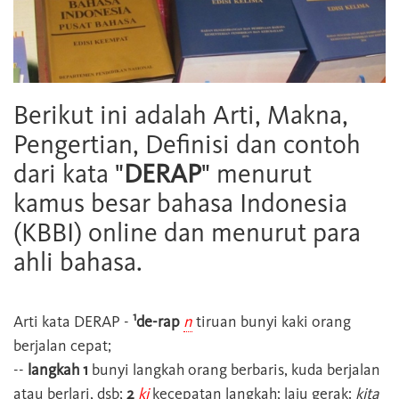
Berikut ini adalah Arti, Makna,
Pengertian, Definisi dan contoh
dari kata "
DERAP
" menurut
kamus besar bahasa Indonesia
(KBBI) online dan menurut para
ahli bahasa.
1
Arti kata
DERAP
-
de-rap
n
tiruan bunyi kaki orang
berjalan cepat;
--
langkah 1
bunyi langkah orang berbaris, kuda berjalan
atau berlari, dsb;
2
ki
kecepatan langkah; laju gerak:
kita