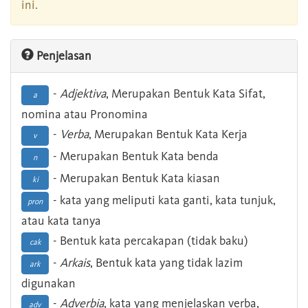
ini.
Penjelasan
-
Adjektiva
, Merupakan Bentuk Kata Sifat,
a
nomina atau Pronomina
-
Verba
, Merupakan Bentuk Kata Kerja
v
- Merupakan Bentuk Kata benda
n
- Merupakan Bentuk Kata kiasan
ki
- kata yang meliputi kata ganti, kata tunjuk,
pron
atau kata tanya
- Bentuk kata percakapan (tidak baku)
cak
-
Arkais
, Bentuk kata yang tidak lazim
ark
digunakan
-
Adverbia
, kata yang menjelaskan verba,
adv