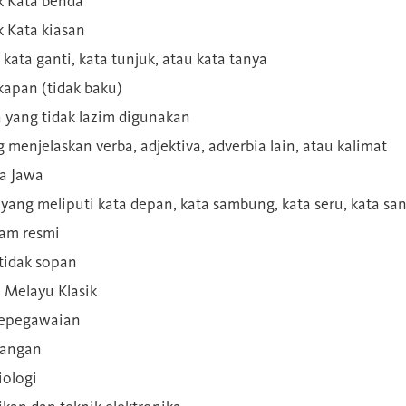
 Kata benda
 Kata kiasan
 kata ganti, kata tunjuk, atau kata tanya
kapan (tidak baku)
a yang tidak lazim digunakan
g menjelaskan verba, adjektiva, adverbia lain, atau kalimat
sa Jawa
a yang meliputi kata depan, kata sambung, kata seru, kata s
gam resmi
 tidak sopan
n Melayu Klasik
 kepegawaian
ilangan
iologi