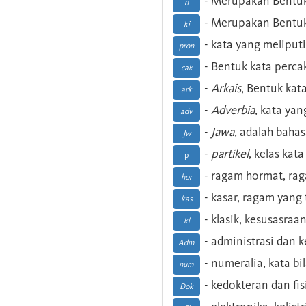
- Merupakan Bentuk
n
- Merupakan Bentuk
ki
- kata yang meliputi
pron
- Bentuk kata perca
cak
-
Arkais
, Bentuk kat
ark
-
Adverbia
, kata yan
adv
-
Jawa
, adalah baha
Jw
-
partikel
, kelas kat
p
- ragam hormat, ra
hor
- kasar, ragam yang
kas
- klasik, kesusasraa
kl
- administrasi dan
Adm
- numeralia, kata b
num
- kedokteran dan fis
Dok