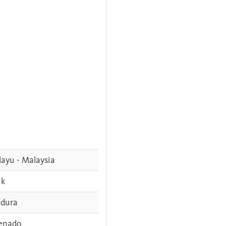
ayu - Malaysia
ak
dura
enado