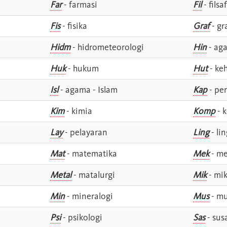
Far
- farmasi
Fil
- filsa
Fis
- fisika
Graf
- gr
Hidm
- hidrometeorologi
Hin
- ag
Huk
- hukum
Hut
- ke
Isl
- agama - Islam
Kap
- pe
Kim
- kimia
Komp
- 
Lay
- pelayaran
Ling
- lin
Mat
- matematika
Mek
- me
Metal
- matalurgi
Mik
- mik
Min
- mineralogi
Mus
- mu
Psi
- psikologi
Sas
- susa