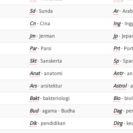
Sd
- Sunda
Ar
- Arab
Cn
- Cina
Ing
- Ing
Jm
- Jerman
Jp
- Jepa
Par
- Parsi
Prt
- Por
Skt
- Sanskerta
Sp
- Spa
Anat
- anatomi
Antr
- an
Ars
- arsitektur
Astrol
- a
Bakt
- bakteriologi
Bio
- bio
Bud
- agama - Budha
Dag
- pe
Dik
- pendidikan
Dirg
- ke