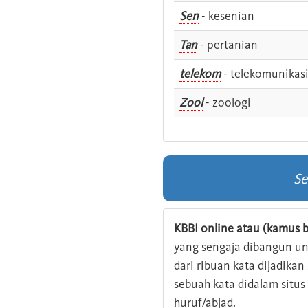
Sen
- kesenian
Tan
- pertanian
telekom
- telekomunikas
Zool
- zoologi
Se
KBBI online atau (kamus b
yang sengaja dibangun u
dari ribuan kata dijadika
sebuah kata didalam situ
huruf/abjad.