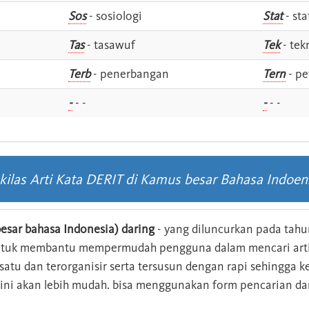
Sos
- sosiologi
Stat
- sta
Tas
- tasawuf
Tek
- tek
i
Terb
- penerbangan
Tern
- pe
-
- -
-
- -
kilas Arti Kata DERIT di Kamus besar Bahasa Indoen
esar bahasa Indonesia) daring
- yang diluncurkan pada tahun
ntuk membantu mempermudah pengguna dalam mencari arti 
n satu dan terorganisir serta tersusun dengan rapi sehingga
s ini akan lebih mudah. bisa menggunakan form pencarian da