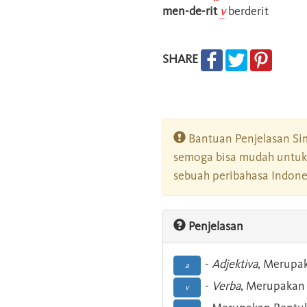
men-de-rit
v
berderit
SHARE
Bantuan Penjelasan Sim
semoga bisa mudah untuk 
sebuah peribahasa Indonesi
Penjelasan
-
Adjektiva
, Merupa
a
-
Verba
, Merupakan 
v