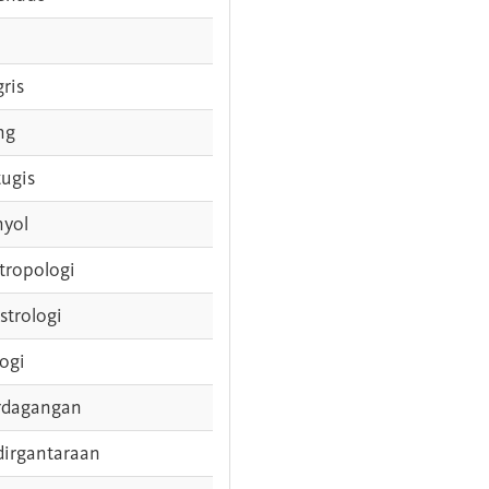
gris
ng
tugis
nyol
tropologi
strologi
logi
rdagangan
dirgantaraan