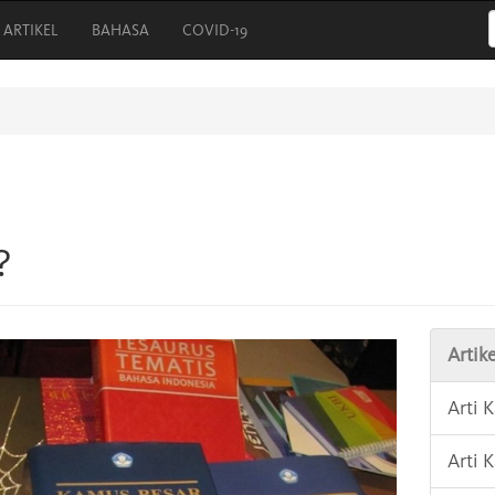
ARTIKEL
BAHASA
COVID-19
?
Artike
Arti 
Arti