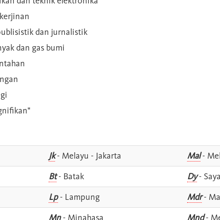
rikan dan teknik elektronika
kerjinan
blisistik dan jurnalistik
inyak dan gas bumi
intahan
angan
gi
gnifikan"
Jk
- Melayu - Jakarta
Mal
- Mel
Bt
- Batak
Dy
- Say
Lp
- Lampung
Mdr
- Ma
Mn
- Minahasa
Mnd
- M