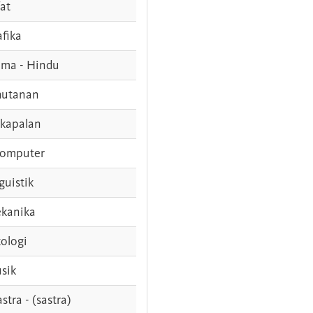
fat
afika
ama - Hindu
hutanan
rkapalan
komputer
guistik
kanika
ologi
sik
stra - (sastra)