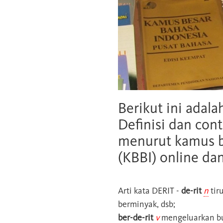
Berikut ini adala
Definisi dan cont
menurut kamus b
(KBBI) online da
Arti kata
DERIT
-
de-rit
n
tir
berminyak, dsb;
ber-de-rit
v
mengeluarkan bun