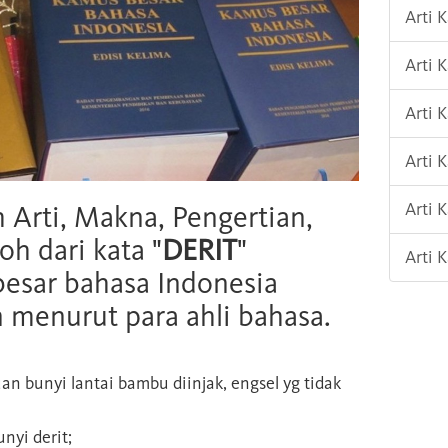
Arti 
Arti 
Arti
Arti 
Arti 
h Arti, Makna, Pengertian,
oh dari kata "
DERIT
"
Arti 
esar bahasa Indonesia
n menurut para ahli bahasa.
uan bunyi lantai bambu diinjak, engsel yg tidak
yi derit;