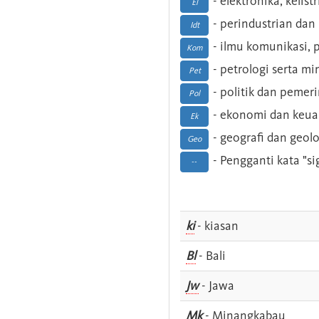
- elektronika, kelist
El
- perindustrian dan 
Idt
- ilmu komunikasi, pu
Kom
- petrologi serta m
Pet
- politik dan pemer
Pol
- ekonomi dan keu
Ek
- geografi dan geolo
Geo
- Pengganti kata "si
--
ki
- kiasan
Bl
- Bali
Jw
- Jawa
Mk
- Minangkabau