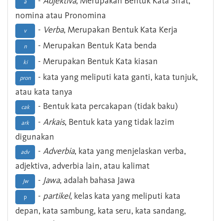
-
Adjektiva
, Merupakan Bentuk Kata Sifat,
a
nomina atau Pronomina
-
Verba
, Merupakan Bentuk Kata Kerja
v
- Merupakan Bentuk Kata benda
n
- Merupakan Bentuk Kata kiasan
ki
- kata yang meliputi kata ganti, kata tunjuk,
pron
atau kata tanya
- Bentuk kata percakapan (tidak baku)
cak
-
Arkais
, Bentuk kata yang tidak lazim
ark
digunakan
-
Adverbia
, kata yang menjelaskan verba,
adv
adjektiva, adverbia lain, atau kalimat
-
Jawa
, adalah bahasa Jawa
Jw
-
partikel
, kelas kata yang meliputi kata
p
depan, kata sambung, kata seru, kata sandang,