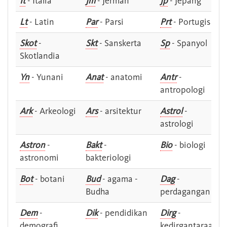
It
- Italia
Jm
- Jerman
Jp
- Jepang
Lt
- Latin
Par
- Parsi
Prt
- Portugis
Skot
-
Skt
- Sanskerta
Sp
- Spanyol
Skotlandia
Yn
- Yunani
Anat
- anatomi
Antr
-
antropologi
Ark
- Arkeologi
Ars
- arsitektur
Astrol
-
astrologi
Astron
-
Bakt
-
Bio
- biologi
astronomi
bakteriologi
Bot
- botani
Bud
- agama -
Dag
-
Budha
perdagangan
Dem
-
Dik
- pendidikan
Dirg
-
demografi
kedirgantaraan