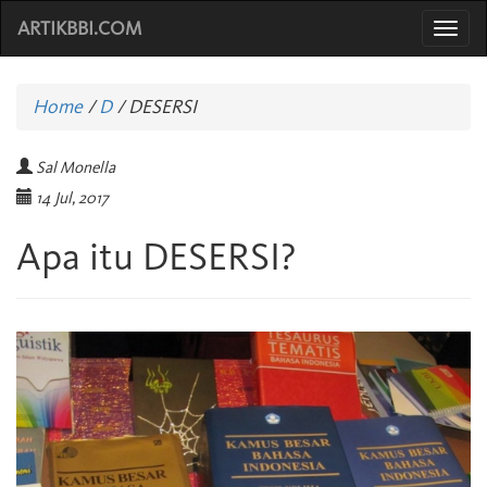
ARTIKBBI.COM
Togg
navi
Home
/
D
/
DESERSI
Sal Monella
14 Jul, 2017
Apa itu DESERSI?