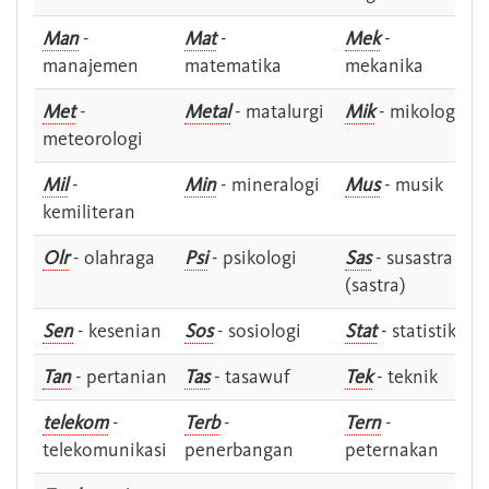
Man
-
Mat
-
Mek
-
manajemen
matematika
mekanika
Met
-
Metal
- matalurgi
Mik
- mikologi
meteorologi
Mil
-
Min
- mineralogi
Mus
- musik
kemiliteran
Olr
- olahraga
Psi
- psikologi
Sas
- susastra -
(sastra)
Sen
- kesenian
Sos
- sosiologi
Stat
- statistik
Tan
- pertanian
Tas
- tasawuf
Tek
- teknik
telekom
-
Terb
-
Tern
-
telekomunikasi
penerbangan
peternakan