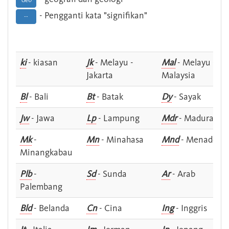
Geo
- Pengganti kata "signifikan"
--
ki
- kiasan
Jk
- Melayu -
Mal
- Melayu -
Jakarta
Malaysia
Bl
- Bali
Bt
- Batak
Dy
- Sayak
Jw
- Jawa
Lp
- Lampung
Mdr
- Madura
Mk
-
Mn
- Minahasa
Mnd
- Menado
Minangkabau
Plb
-
Sd
- Sunda
Ar
- Arab
Palembang
Bld
- Belanda
Cn
- Cina
Ing
- Inggris