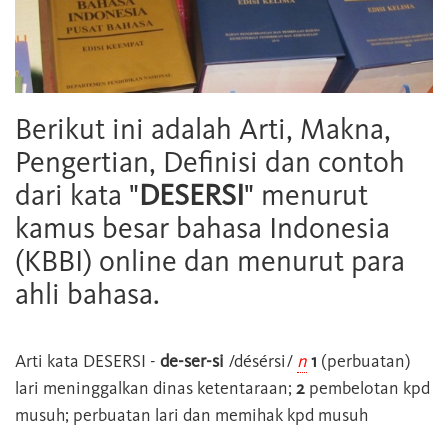
Berikut ini adalah Arti, Makna,
Pengertian, Definisi dan contoh
dari kata "
DESERSI
" menurut
kamus besar bahasa Indonesia
(KBBI) online dan menurut para
ahli bahasa.
Arti kata
DESERSI
-
de-ser-si
/désérsi/
n
1
(perbuatan)
lari meninggalkan dinas ketentaraan;
2
pembelotan kpd
musuh; perbuatan lari dan memihak kpd musuh