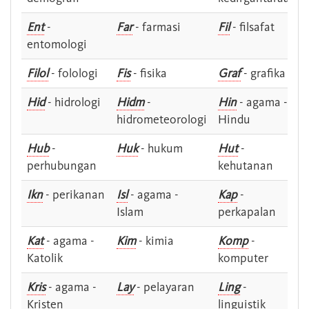
Ent
-
Far
- farmasi
Fil
- filsafat
entomologi
Filol
- folologi
Fis
- fisika
Graf
- grafika
Hid
- hidrologi
Hidm
-
Hin
- agama -
hidrometeorologi
Hindu
Hub
-
Huk
- hukum
Hut
-
perhubungan
kehutanan
Ikn
- perikanan
Isl
- agama -
Kap
-
Islam
perkapalan
Kat
- agama -
Kim
- kimia
Komp
-
Katolik
komputer
Kris
- agama -
Lay
- pelayaran
Ling
-
Kristen
linguistik