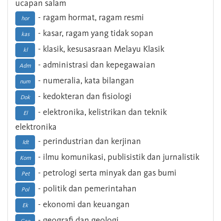
ucapan salam
- ragam hormat, ragam resmi
hor
- kasar, ragam yang tidak sopan
kas
- klasik, kesusasraan Melayu Klasik
kl
- administrasi dan kepegawaian
Adm
- numeralia, kata bilangan
num
- kedokteran dan fisiologi
Dok
- elektronika, kelistrikan dan teknik
El
elektronika
- perindustrian dan kerjinan
Idt
- ilmu komunikasi, publisistik dan jurnalistik
Kom
- petrologi serta minyak dan gas bumi
Pet
- politik dan pemerintahan
Pol
- ekonomi dan keuangan
Ek
- geografi dan geologi