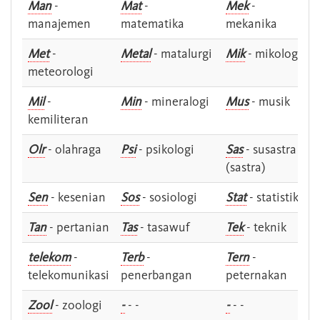
Man
-
Mat
-
Mek
-
manajemen
matematika
mekanika
Met
-
Metal
- matalurgi
Mik
- mikologi
meteorologi
Mil
-
Min
- mineralogi
Mus
- musik
kemiliteran
Olr
- olahraga
Psi
- psikologi
Sas
- susastra -
(sastra)
Sen
- kesenian
Sos
- sosiologi
Stat
- statistik
Tan
- pertanian
Tas
- tasawuf
Tek
- teknik
telekom
-
Terb
-
Tern
-
telekomunikasi
penerbangan
peternakan
Zool
- zoologi
-
- -
-
- -