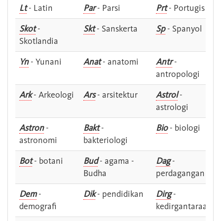
Lt
- Latin
Par
- Parsi
Prt
- Portugis
Skot
-
Skt
- Sanskerta
Sp
- Spanyol
Skotlandia
Yn
- Yunani
Anat
- anatomi
Antr
-
antropologi
Ark
- Arkeologi
Ars
- arsitektur
Astrol
-
astrologi
Astron
-
Bakt
-
Bio
- biologi
astronomi
bakteriologi
Bot
- botani
Bud
- agama -
Dag
-
Budha
perdagangan
Dem
-
Dik
- pendidikan
Dirg
-
demografi
kedirgantaraan