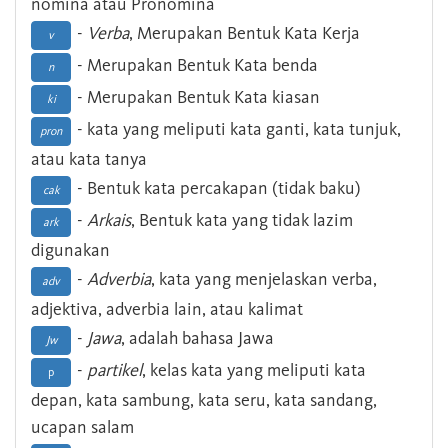
nomina atau Pronomina
-
Verba
, Merupakan Bentuk Kata Kerja
v
- Merupakan Bentuk Kata benda
n
- Merupakan Bentuk Kata kiasan
ki
- kata yang meliputi kata ganti, kata tunjuk,
pron
atau kata tanya
- Bentuk kata percakapan (tidak baku)
cak
-
Arkais
, Bentuk kata yang tidak lazim
ark
digunakan
-
Adverbia
, kata yang menjelaskan verba,
adv
adjektiva, adverbia lain, atau kalimat
-
Jawa
, adalah bahasa Jawa
Jw
-
partikel
, kelas kata yang meliputi kata
p
depan, kata sambung, kata seru, kata sandang,
ucapan salam