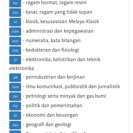
- ragam hormat, ragam resmi
hor
- kasar, ragam yang tidak sopan
kas
- klasik, kesusasraan Melayu Klasik
kl
- administrasi dan kepegawaian
Adm
- numeralia, kata bilangan
num
- kedokteran dan fisiologi
Dok
- elektronika, kelistrikan dan teknik
El
elektronika
- perindustrian dan kerjinan
Idt
- ilmu komunikasi, publisistik dan jurnalistik
Kom
- petrologi serta minyak dan gas bumi
Pet
- politik dan pemerintahan
Pol
- ekonomi dan keuangan
Ek
- geografi dan geologi
Geo