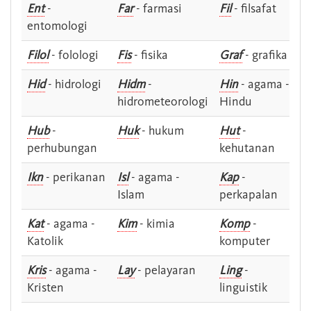
Ent
-
Far
- farmasi
Fil
- filsafat
entomologi
Filol
- folologi
Fis
- fisika
Graf
- grafika
Hid
- hidrologi
Hidm
-
Hin
- agama -
hidrometeorologi
Hindu
Hub
-
Huk
- hukum
Hut
-
perhubungan
kehutanan
Ikn
- perikanan
Isl
- agama -
Kap
-
Islam
perkapalan
Kat
- agama -
Kim
- kimia
Komp
-
Katolik
komputer
Kris
- agama -
Lay
- pelayaran
Ling
-
Kristen
linguistik