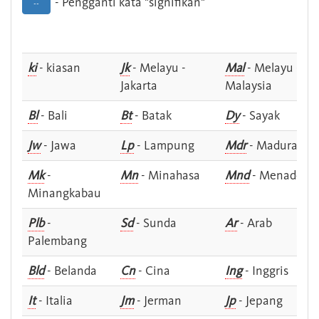
- Pengganti kata "signifikan"
--
ki
- kiasan
Jk
- Melayu -
Mal
- Melayu -
Jakarta
Malaysia
Bl
- Bali
Bt
- Batak
Dy
- Sayak
Jw
- Jawa
Lp
- Lampung
Mdr
- Madura
Mk
-
Mn
- Minahasa
Mnd
- Menado
Minangkabau
Plb
-
Sd
- Sunda
Ar
- Arab
Palembang
Bld
- Belanda
Cn
- Cina
Ing
- Inggris
It
- Italia
Jm
- Jerman
Jp
- Jepang