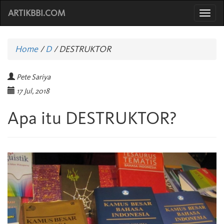
ARTIKBBI.COM
Togg
navi
Home
/
D
/
DESTRUKTOR
Pete Sariya
17 Jul, 2018
Apa itu DESTRUKTOR?