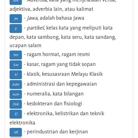
adv
adjektiva, adverbia lain, atau kalimat
-
Jawa
, adalah bahasa Jawa
Jw
-
partikel
, kelas kata yang meliputi kata
p
depan, kata sambung, kata seru, kata sandang,
ucapan salam
- ragam hormat, ragam resmi
hor
- kasar, ragam yang tidak sopan
kas
- klasik, kesusasraan Melayu Klasik
kl
- administrasi dan kepegawaian
Adm
- numeralia, kata bilangan
num
- kedokteran dan fisiologi
Dok
- elektronika, kelistrikan dan teknik
El
elektronika
- perindustrian dan kerjinan
Idt