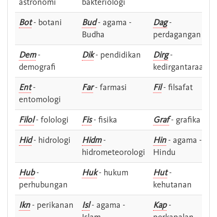
astronomi
bakteriologi
Bot
- botani
Bud
- agama -
Dag
-
Budha
perdagangan
Dem
-
Dik
- pendidikan
Dirg
-
demografi
kedirgantaraan
Ent
-
Far
- farmasi
Fil
- filsafat
entomologi
Filol
- folologi
Fis
- fisika
Graf
- grafika
Hid
- hidrologi
Hidm
-
Hin
- agama -
hidrometeorologi
Hindu
Hub
-
Huk
- hukum
Hut
-
perhubungan
kehutanan
Ikn
- perikanan
Isl
- agama -
Kap
-