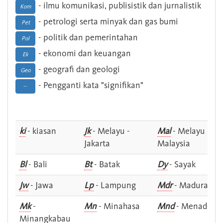
- ilmu komunikasi, publisistik dan jurnalistik
Kom
- petrologi serta minyak dan gas bumi
Pet
- politik dan pemerintahan
Pol
- ekonomi dan keuangan
Ek
- geografi dan geologi
Geo
- Pengganti kata "signifikan"
--
ki
- kiasan
Jk
- Melayu -
Mal
- Melayu -
Jakarta
Malaysia
Bl
- Bali
Bt
- Batak
Dy
- Sayak
Jw
- Jawa
Lp
- Lampung
Mdr
- Madura
Mk
-
Mn
- Minahasa
Mnd
- Menado
Minangkabau