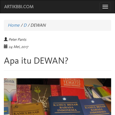
ARTIKBBI.COM
Togg
navi
Home
/
D
/
DEWAN
Peter Pants
24 Mei, 2017
Apa itu DEWAN?