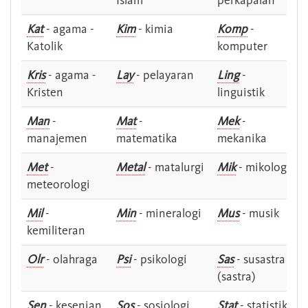
Islam
perkapalan
Kat
- agama -
Kim
- kimia
Komp
-
Katolik
komputer
Kris
- agama -
Lay
- pelayaran
Ling
-
Kristen
linguistik
Man
-
Mat
-
Mek
-
manajemen
matematika
mekanika
Met
-
Metal
- matalurgi
Mik
- mikologi
meteorologi
Mil
-
Min
- mineralogi
Mus
- musik
kemiliteran
Olr
- olahraga
Psi
- psikologi
Sas
- susastra -
(sastra)
Sen
- kesenian
Sos
- sosiologi
Stat
- statistik