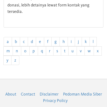
donasi, lebih detainya lewat form kontak yang
tersedia.
a
b
c
d
e
f
g
h
i
j
k
l
m
n
o
p
q
r
s
t
u
v
w
x
y
z
About
Contact
Disclaimer
Pedoman Media Siber
Privacy Policy