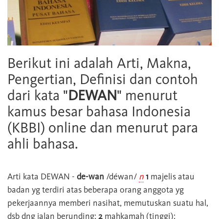
Berikut ini adalah Arti, Makna,
Pengertian, Definisi dan contoh
dari kata "
DEWAN
" menurut
kamus besar bahasa Indonesia
(KBBI) online dan menurut para
ahli bahasa.
Arti kata
DEWAN
-
de-wan
/déwan/
n
1
majelis atau
badan yg terdiri atas beberapa orang anggota yg
pekerjaannya memberi nasihat, memutuskan suatu hal,
dsb dng jalan berunding;
2
mahkamah (tinggi);