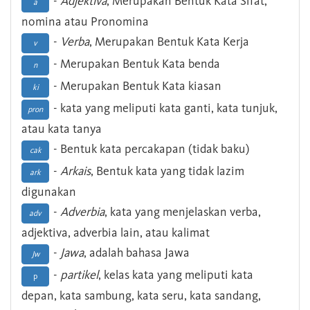
-
Adjektiva
, Merupakan Bentuk Kata Sifat,
a
nomina atau Pronomina
-
Verba
, Merupakan Bentuk Kata Kerja
v
- Merupakan Bentuk Kata benda
n
- Merupakan Bentuk Kata kiasan
ki
- kata yang meliputi kata ganti, kata tunjuk,
pron
atau kata tanya
- Bentuk kata percakapan (tidak baku)
cak
-
Arkais
, Bentuk kata yang tidak lazim
ark
digunakan
-
Adverbia
, kata yang menjelaskan verba,
adv
adjektiva, adverbia lain, atau kalimat
-
Jawa
, adalah bahasa Jawa
Jw
-
partikel
, kelas kata yang meliputi kata
p
depan, kata sambung, kata seru, kata sandang,