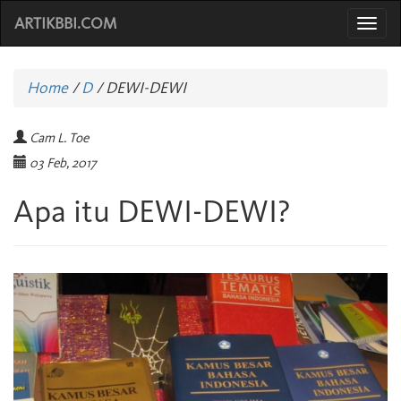
ARTIKBBI.COM
Togg
navi
Home
/
D
/
DEWI-DEWI
Cam L. Toe
03 Feb, 2017
Apa itu DEWI-DEWI?