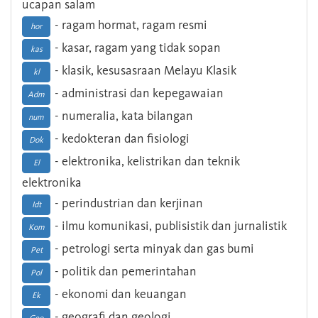
ucapan salam
- ragam hormat, ragam resmi
hor
- kasar, ragam yang tidak sopan
kas
- klasik, kesusasraan Melayu Klasik
kl
- administrasi dan kepegawaian
Adm
- numeralia, kata bilangan
num
- kedokteran dan fisiologi
Dok
- elektronika, kelistrikan dan teknik
El
elektronika
- perindustrian dan kerjinan
Idt
- ilmu komunikasi, publisistik dan jurnalistik
Kom
- petrologi serta minyak dan gas bumi
Pet
- politik dan pemerintahan
Pol
- ekonomi dan keuangan
Ek
- geografi dan geologi