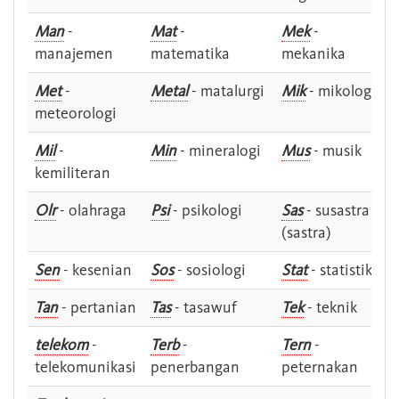
Man
-
Mat
-
Mek
-
manajemen
matematika
mekanika
Met
-
Metal
- matalurgi
Mik
- mikologi
meteorologi
Mil
-
Min
- mineralogi
Mus
- musik
kemiliteran
Olr
- olahraga
Psi
- psikologi
Sas
- susastra -
(sastra)
Sen
- kesenian
Sos
- sosiologi
Stat
- statistik
Tan
- pertanian
Tas
- tasawuf
Tek
- teknik
telekom
-
Terb
-
Tern
-
telekomunikasi
penerbangan
peternakan