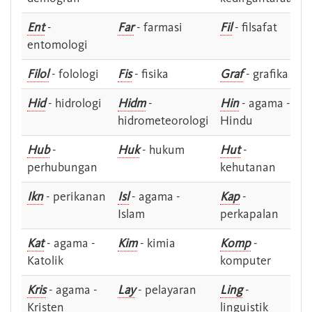
Ent
-
Far
- farmasi
Fil
- filsafat
entomologi
Filol
- folologi
Fis
- fisika
Graf
- grafika
Hid
- hidrologi
Hidm
-
Hin
- agama -
hidrometeorologi
Hindu
Hub
-
Huk
- hukum
Hut
-
perhubungan
kehutanan
Ikn
- perikanan
Isl
- agama -
Kap
-
Islam
perkapalan
Kat
- agama -
Kim
- kimia
Komp
-
Katolik
komputer
Kris
- agama -
Lay
- pelayaran
Ling
-
Kristen
linguistik