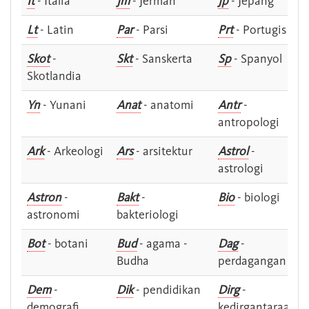
It
- Italia
Jm
- Jerman
Jp
- Jepang
Lt
- Latin
Par
- Parsi
Prt
- Portugis
Skot
-
Skt
- Sanskerta
Sp
- Spanyol
Skotlandia
Yn
- Yunani
Anat
- anatomi
Antr
-
antropologi
Ark
- Arkeologi
Ars
- arsitektur
Astrol
-
astrologi
Astron
-
Bakt
-
Bio
- biologi
astronomi
bakteriologi
Bot
- botani
Bud
- agama -
Dag
-
Budha
perdagangan
Dem
-
Dik
- pendidikan
Dirg
-
demografi
kedirgantaraan