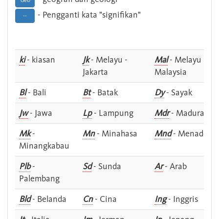
Geo
- Pengganti kata "signifikan"
--
ki
- kiasan
Jk
- Melayu -
Mal
- Melayu -
Jakarta
Malaysia
Bl
- Bali
Bt
- Batak
Dy
- Sayak
Jw
- Jawa
Lp
- Lampung
Mdr
- Madura
Mk
-
Mn
- Minahasa
Mnd
- Menado
Minangkabau
Plb
-
Sd
- Sunda
Ar
- Arab
Palembang
Bld
- Belanda
Cn
- Cina
Ing
- Inggris