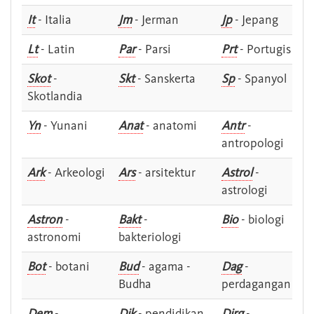
It
- Italia
Jm
- Jerman
Jp
- Jepang
Lt
- Latin
Par
- Parsi
Prt
- Portugis
Skot
-
Skt
- Sanskerta
Sp
- Spanyol
Skotlandia
Yn
- Yunani
Anat
- anatomi
Antr
-
antropologi
Ark
- Arkeologi
Ars
- arsitektur
Astrol
-
astrologi
Astron
-
Bakt
-
Bio
- biologi
astronomi
bakteriologi
Bot
- botani
Bud
- agama -
Dag
-
Budha
perdagangan
Dem
-
Dik
- pendidikan
Dirg
-