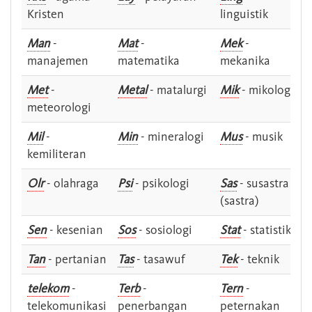
Kristen
linguistik
Man
-
Mat
-
Mek
-
manajemen
matematika
mekanika
Met
-
Metal
- matalurgi
Mik
- mikologi
meteorologi
Mil
-
Min
- mineralogi
Mus
- musik
kemiliteran
Olr
- olahraga
Psi
- psikologi
Sas
- susastra -
(sastra)
Sen
- kesenian
Sos
- sosiologi
Stat
- statistik
Tan
- pertanian
Tas
- tasawuf
Tek
- teknik
telekom
-
Terb
-
Tern
-
telekomunikasi
penerbangan
peternakan