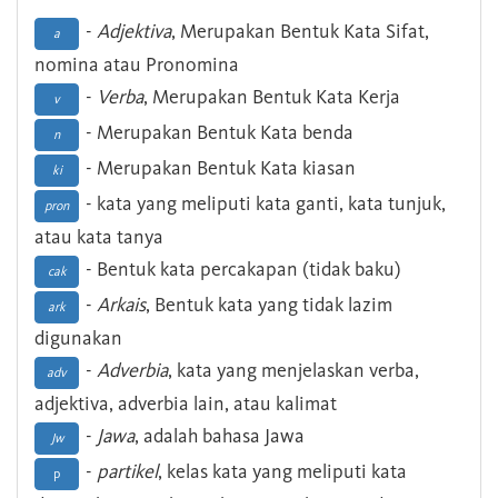
-
Adjektiva
, Merupakan Bentuk Kata Sifat,
a
nomina atau Pronomina
-
Verba
, Merupakan Bentuk Kata Kerja
v
- Merupakan Bentuk Kata benda
n
- Merupakan Bentuk Kata kiasan
ki
- kata yang meliputi kata ganti, kata tunjuk,
pron
atau kata tanya
- Bentuk kata percakapan (tidak baku)
cak
-
Arkais
, Bentuk kata yang tidak lazim
ark
digunakan
-
Adverbia
, kata yang menjelaskan verba,
adv
adjektiva, adverbia lain, atau kalimat
-
Jawa
, adalah bahasa Jawa
Jw
-
partikel
, kelas kata yang meliputi kata
p