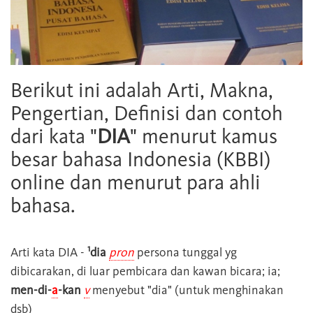
Berikut ini adalah Arti, Makna,
Pengertian, Definisi dan contoh
dari kata "
DIA
" menurut kamus
besar bahasa Indonesia (KBBI)
online dan menurut para ahli
bahasa.
1
Arti kata
DIA
-
dia
pron
persona tunggal yg
dibicarakan, di luar pembicara dan kawan bicara; ia;
men-di-
a
-kan
v
menyebut "dia" (untuk menghinakan
dsb)