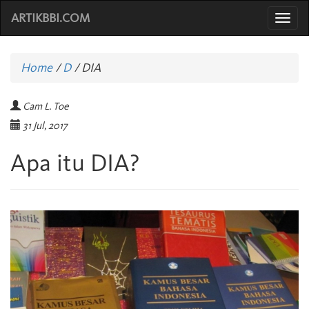
ARTIKBBI.COM
Togg
navi
Home
/
D
/
DIA
Cam L. Toe
31 Jul, 2017
Apa itu DIA?