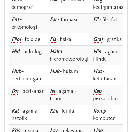
demografi
kedirgantaraan
Ent
-
Far
- farmasi
Fil
- filsafat
entomologi
Filol
- folologi
Fis
- fisika
Graf
- grafika
Hid
- hidrologi
Hidm
-
Hin
- agama -
hidrometeorologi
Hindu
Hub
-
Huk
- hukum
Hut
-
perhubungan
kehutanan
Ikn
- perikanan
Isl
- agama -
Kap
-
Islam
perkapalan
Kat
- agama -
Kim
- kimia
Komp
-
Katolik
komputer
Kris
- agama -
Lay
- pelayaran
Ling
-