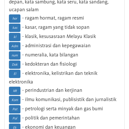
depan, kata sambung, kata seru, kata sandang,
ucapan salam
- ragam hormat, ragam resmi
hor
- kasar, ragam yang tidak sopan
kas
- klasik, kesusasraan Melayu Klasik
kl
- administrasi dan kepegawaian
Adm
- numeralia, kata bilangan
num
- kedokteran dan fisiologi
Dok
- elektronika, kelistrikan dan teknik
El
elektronika
- perindustrian dan kerjinan
Idt
- ilmu komunikasi, publisistik dan jurnalistik
Kom
- petrologi serta minyak dan gas bumi
Pet
- politik dan pemerintahan
Pol
- ekonomi dan keuangan
Ek