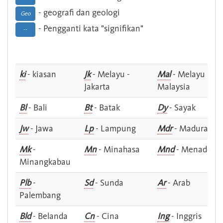
- geografi dan geologi
Geo
- Pengganti kata "signifikan"
--
ki
- kiasan
Jk
- Melayu -
Mal
- Melayu -
Jakarta
Malaysia
Bl
- Bali
Bt
- Batak
Dy
- Sayak
Jw
- Jawa
Lp
- Lampung
Mdr
- Madura
Mk
-
Mn
- Minahasa
Mnd
- Menado
Minangkabau
Plb
-
Sd
- Sunda
Ar
- Arab
Palembang
Bld
- Belanda
Cn
- Cina
Ing
- Inggris