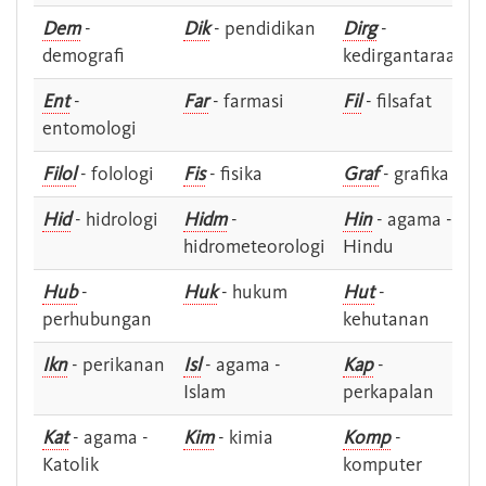
Dem
-
Dik
- pendidikan
Dirg
-
demografi
kedirgantaraan
Ent
-
Far
- farmasi
Fil
- filsafat
entomologi
Filol
- folologi
Fis
- fisika
Graf
- grafika
Hid
- hidrologi
Hidm
-
Hin
- agama -
hidrometeorologi
Hindu
Hub
-
Huk
- hukum
Hut
-
perhubungan
kehutanan
Ikn
- perikanan
Isl
- agama -
Kap
-
Islam
perkapalan
Kat
- agama -
Kim
- kimia
Komp
-
Katolik
komputer