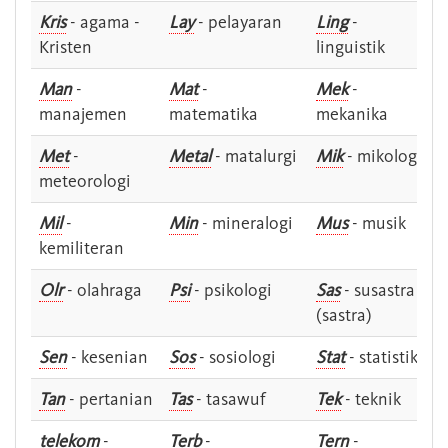
Kris
- agama -
Lay
- pelayaran
Ling
-
Kristen
linguistik
Man
-
Mat
-
Mek
-
manajemen
matematika
mekanika
Met
-
Metal
- matalurgi
Mik
- mikologi
meteorologi
Mil
-
Min
- mineralogi
Mus
- musik
kemiliteran
Olr
- olahraga
Psi
- psikologi
Sas
- susastra -
(sastra)
Sen
- kesenian
Sos
- sosiologi
Stat
- statistik
Tan
- pertanian
Tas
- tasawuf
Tek
- teknik
telekom
-
Terb
-
Tern
-