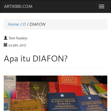
ARTIKBBI.COM
Togg
navi
Home
/
D
/
DIAFON
Tom Foolery
02 Jan, 2017
Apa itu DIAFON?