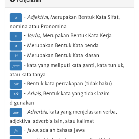
Penjelasan
-
Adjektiva
, Merupakan Bentuk Kata Sifat,
a
nomina atau Pronomina
-
Verba
, Merupakan Bentuk Kata Kerja
v
- Merupakan Bentuk Kata benda
n
- Merupakan Bentuk Kata kiasan
ki
- kata yang meliputi kata ganti, kata tunjuk,
pron
atau kata tanya
- Bentuk kata percakapan (tidak baku)
cak
-
Arkais
, Bentuk kata yang tidak lazim
ark
digunakan
-
Adverbia
, kata yang menjelaskan verba,
adv
adjektiva, adverbia lain, atau kalimat
-
Jawa
, adalah bahasa Jawa
Jw