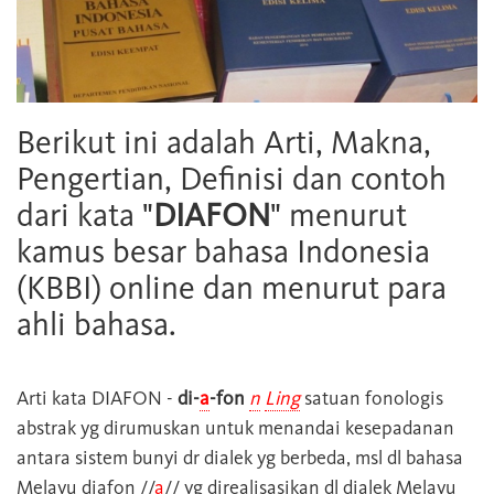
Berikut ini adalah Arti, Makna,
Pengertian, Definisi dan contoh
dari kata "
DIAFON
" menurut
kamus besar bahasa Indonesia
(KBBI) online dan menurut para
ahli bahasa.
Arti kata
DIAFON
-
di-
a
-fon
n
Ling
satuan fonologis
abstrak yg dirumuskan untuk menandai kesepadanan
antara sistem bunyi dr dialek yg berbeda, msl dl bahasa
Melayu diafon //
a
// yg direalisasikan dl dialek Melayu