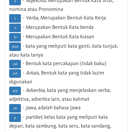
-
Adjektiva
, Merupakan Bentuk Kata Sifat,
a
nomina atau Pronomina
-
Verba
, Merupakan Bentuk Kata Kerja
v
- Merupakan Bentuk Kata benda
n
- Merupakan Bentuk Kata kiasan
ki
- kata yang meliputi kata ganti, kata tunjuk,
pron
atau kata tanya
- Bentuk kata percakapan (tidak baku)
cak
-
Arkais
, Bentuk kata yang tidak lazim
ark
digunakan
-
Adverbia
, kata yang menjelaskan verba,
adv
adjektiva, adverbia lain, atau kalimat
-
Jawa
, adalah bahasa Jawa
Jw
-
partikel
, kelas kata yang meliputi kata
p
depan, kata sambung, kata seru, kata sandang,