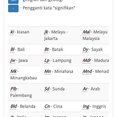
Geo
- Pengganti kata "signifikan"
--
ki
- kiasan
Jk
- Melayu -
Mal
- Melayu -
Jakarta
Malaysia
Bl
- Bali
Bt
- Batak
Dy
- Sayak
Jw
- Jawa
Lp
- Lampung
Mdr
- Madura
Mk
-
Mn
- Minahasa
Mnd
- Menado
Minangkabau
Plb
-
Sd
- Sunda
Ar
- Arab
Palembang
Bld
- Belanda
Cn
- Cina
Ing
- Inggris