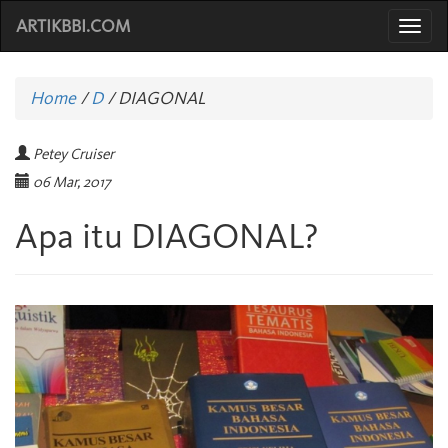
ARTIKBBI.COM
Togg
navi
Home
/
D
/
DIAGONAL
Petey Cruiser
06 Mar, 2017
Apa itu DIAGONAL?