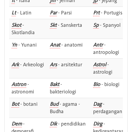
It
- Italia
Jm
- Jerman
Jp
- Jepang
Lt
- Latin
Par
- Parsi
Prt
- Portugis
Skot
-
Skt
- Sanskerta
Sp
- Spanyol
Skotlandia
Yn
- Yunani
Anat
- anatomi
Antr
-
antropologi
Ark
- Arkeologi
Ars
- arsitektur
Astrol
-
astrologi
Astron
-
Bakt
-
Bio
- biologi
astronomi
bakteriologi
Bot
- botani
Bud
- agama -
Dag
-
Budha
perdagangan
Dem
-
Dik
- pendidikan
Dirg
-
demografi
kedirgantaraan