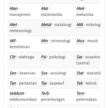
Man
-
Mat
-
Mek
-
manajemen
matematika
mekanika
Met
-
Metal
- matalurgi
Mik
- mikologi
meteorologi
Mil
-
Min
- mineralogi
Mus
- musik
kemiliteran
Olr
- olahraga
Psi
- psikologi
Sas
- susastra -
(sastra)
Sen
- kesenian
Sos
- sosiologi
Stat
- statistik
Tan
- pertanian
Tas
- tasawuf
Tek
- teknik
telekom
-
Terb
-
Tern
-
telekomunikasi
penerbangan
peternakan