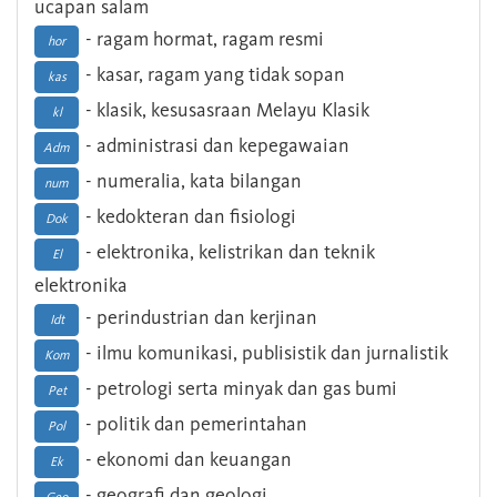
ucapan salam
- ragam hormat, ragam resmi
hor
- kasar, ragam yang tidak sopan
kas
- klasik, kesusasraan Melayu Klasik
kl
- administrasi dan kepegawaian
Adm
- numeralia, kata bilangan
num
- kedokteran dan fisiologi
Dok
- elektronika, kelistrikan dan teknik
El
elektronika
- perindustrian dan kerjinan
Idt
- ilmu komunikasi, publisistik dan jurnalistik
Kom
- petrologi serta minyak dan gas bumi
Pet
- politik dan pemerintahan
Pol
- ekonomi dan keuangan
Ek
- geografi dan geologi