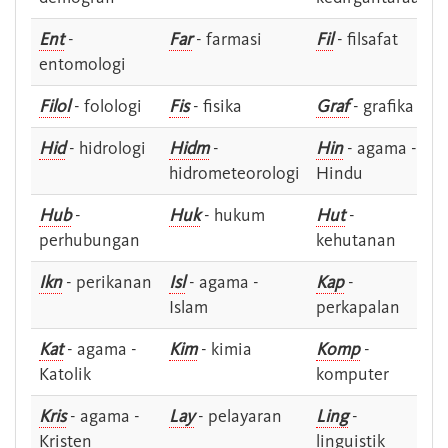
Ent
-
Far
- farmasi
Fil
- filsafat
entomologi
Filol
- folologi
Fis
- fisika
Graf
- grafika
Hid
- hidrologi
Hidm
-
Hin
- agama -
hidrometeorologi
Hindu
Hub
-
Huk
- hukum
Hut
-
perhubungan
kehutanan
Ikn
- perikanan
Isl
- agama -
Kap
-
Islam
perkapalan
Kat
- agama -
Kim
- kimia
Komp
-
Katolik
komputer
Kris
- agama -
Lay
- pelayaran
Ling
-
Kristen
linguistik