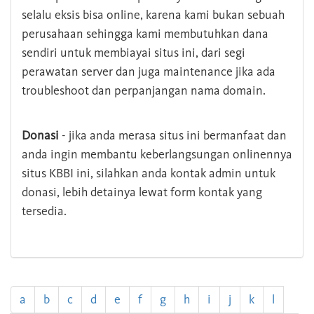
selalu eksis bisa online, karena kami bukan sebuah
perusahaan sehingga kami membutuhkan dana
sendiri untuk membiayai situs ini, dari segi
perawatan server dan juga maintenance jika ada
troubleshoot dan perpanjangan nama domain.
Donasi
- jika anda merasa situs ini bermanfaat dan
anda ingin membantu keberlangsungan onlinennya
situs KBBI ini, silahkan anda kontak admin untuk
donasi, lebih detainya lewat form kontak yang
tersedia.
a
b
c
d
e
f
g
h
i
j
k
l