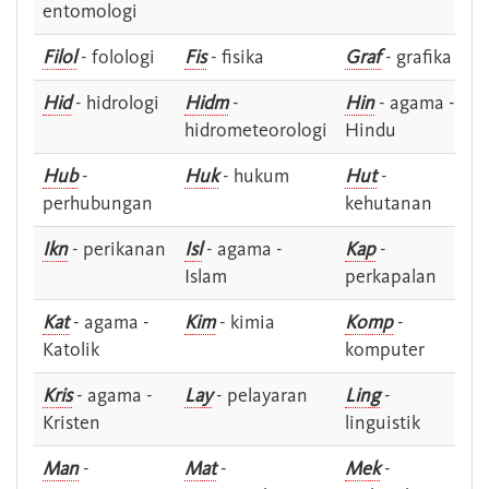
entomologi
Filol
- folologi
Fis
- fisika
Graf
- grafika
Hid
- hidrologi
Hidm
-
Hin
- agama -
hidrometeorologi
Hindu
Hub
-
Huk
- hukum
Hut
-
perhubungan
kehutanan
Ikn
- perikanan
Isl
- agama -
Kap
-
Islam
perkapalan
Kat
- agama -
Kim
- kimia
Komp
-
Katolik
komputer
Kris
- agama -
Lay
- pelayaran
Ling
-
Kristen
linguistik
Man
-
Mat
-
Mek
-