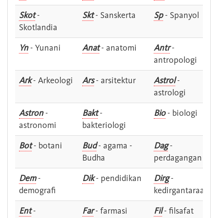
Skot
-
Skt
- Sanskerta
Sp
- Spanyol
Skotlandia
Yn
- Yunani
Anat
- anatomi
Antr
-
antropologi
Ark
- Arkeologi
Ars
- arsitektur
Astrol
-
astrologi
Astron
-
Bakt
-
Bio
- biologi
astronomi
bakteriologi
Bot
- botani
Bud
- agama -
Dag
-
Budha
perdagangan
Dem
-
Dik
- pendidikan
Dirg
-
demografi
kedirgantaraan
Ent
-
Far
- farmasi
Fil
- filsafat