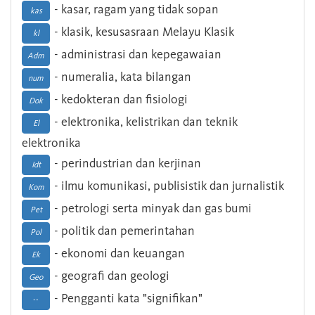
- kasar, ragam yang tidak sopan
kas
- klasik, kesusasraan Melayu Klasik
kl
- administrasi dan kepegawaian
Adm
- numeralia, kata bilangan
num
- kedokteran dan fisiologi
Dok
- elektronika, kelistrikan dan teknik
El
elektronika
- perindustrian dan kerjinan
Idt
- ilmu komunikasi, publisistik dan jurnalistik
Kom
- petrologi serta minyak dan gas bumi
Pet
- politik dan pemerintahan
Pol
- ekonomi dan keuangan
Ek
- geografi dan geologi
Geo
- Pengganti kata "signifikan"
--