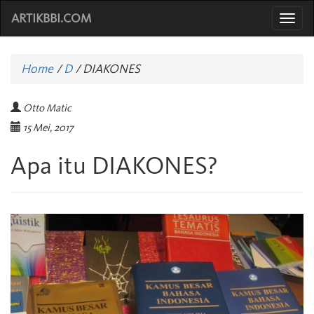
ARTIKBBI.COM
Togg
navi
Home
/
D
/
DIAKONES
Otto Matic
15 Mei, 2017
Apa itu DIAKONES?