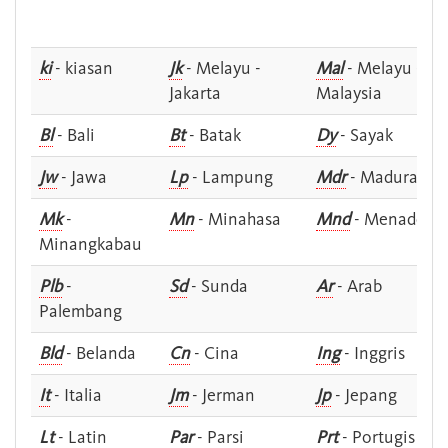
ki
- kiasan
Jk
- Melayu -
Mal
- Melayu -
Jakarta
Malaysia
Bl
- Bali
Bt
- Batak
Dy
- Sayak
Jw
- Jawa
Lp
- Lampung
Mdr
- Madura
Mk
-
Mn
- Minahasa
Mnd
- Menado
Minangkabau
Plb
-
Sd
- Sunda
Ar
- Arab
Palembang
Bld
- Belanda
Cn
- Cina
Ing
- Inggris
It
- Italia
Jm
- Jerman
Jp
- Jepang
Lt
- Latin
Par
- Parsi
Prt
- Portugis