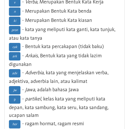
-
Verba
, Merupakan Bentuk Kata Kerja
v
- Merupakan Bentuk Kata benda
n
- Merupakan Bentuk Kata kiasan
ki
- kata yang meliputi kata ganti, kata tunjuk,
pron
atau kata tanya
- Bentuk kata percakapan (tidak baku)
cak
-
Arkais
, Bentuk kata yang tidak lazim
ark
digunakan
-
Adverbia
, kata yang menjelaskan verba,
adv
adjektiva, adverbia lain, atau kalimat
-
Jawa
, adalah bahasa Jawa
Jw
-
partikel
, kelas kata yang meliputi kata
p
depan, kata sambung, kata seru, kata sandang,
ucapan salam
- ragam hormat, ragam resmi
hor