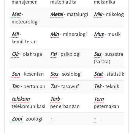
manajemen
matematika
mekanika
Met
-
Metal
- matalurgi
Mik
- mikologi
meteorologi
Mil
-
Min
- mineralogi
Mus
- musik
kemiliteran
Olr
- olahraga
Psi
- psikologi
Sas
- susastra -
(sastra)
Sen
- kesenian
Sos
- sosiologi
Stat
- statistik
Tan
- pertanian
Tas
- tasawuf
Tek
- teknik
telekom
-
Terb
-
Tern
-
telekomunikasi
penerbangan
peternakan
Zool
- zoologi
-
- -
-
- -