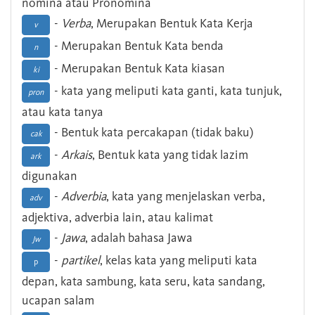
nomina atau Pronomina
-
Verba
, Merupakan Bentuk Kata Kerja
v
- Merupakan Bentuk Kata benda
n
- Merupakan Bentuk Kata kiasan
ki
- kata yang meliputi kata ganti, kata tunjuk,
pron
atau kata tanya
- Bentuk kata percakapan (tidak baku)
cak
-
Arkais
, Bentuk kata yang tidak lazim
ark
digunakan
-
Adverbia
, kata yang menjelaskan verba,
adv
adjektiva, adverbia lain, atau kalimat
-
Jawa
, adalah bahasa Jawa
Jw
-
partikel
, kelas kata yang meliputi kata
p
depan, kata sambung, kata seru, kata sandang,
ucapan salam