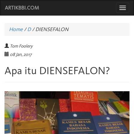
ARTIKBBI.COM
Togg
navi
Home
/
D
/
DIENSEFALON
Tom Foolery
08 Jan, 2017
Apa itu DIENSEFALON?