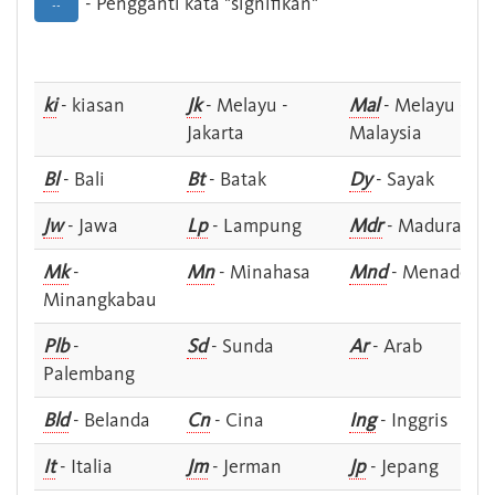
- Pengganti kata "signifikan"
--
ki
- kiasan
Jk
- Melayu -
Mal
- Melayu -
Jakarta
Malaysia
Bl
- Bali
Bt
- Batak
Dy
- Sayak
Jw
- Jawa
Lp
- Lampung
Mdr
- Madura
Mk
-
Mn
- Minahasa
Mnd
- Menado
Minangkabau
Plb
-
Sd
- Sunda
Ar
- Arab
Palembang
Bld
- Belanda
Cn
- Cina
Ing
- Inggris
It
- Italia
Jm
- Jerman
Jp
- Jepang