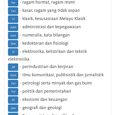
- ragam hormat, ragam resmi
hor
- kasar, ragam yang tidak sopan
kas
- klasik, kesusasraan Melayu Klasik
kl
- administrasi dan kepegawaian
Adm
- numeralia, kata bilangan
num
- kedokteran dan fisiologi
Dok
- elektronika, kelistrikan dan teknik
El
elektronika
- perindustrian dan kerjinan
Idt
- ilmu komunikasi, publisistik dan jurnalistik
Kom
- petrologi serta minyak dan gas bumi
Pet
- politik dan pemerintahan
Pol
- ekonomi dan keuangan
Ek
- geografi dan geologi
Geo