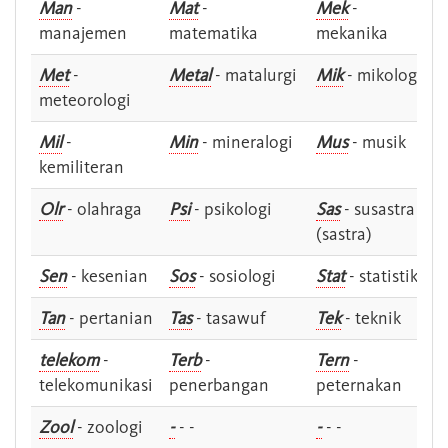
Man
-
Mat
-
Mek
-
manajemen
matematika
mekanika
Met
-
Metal
- matalurgi
Mik
- mikologi
meteorologi
Mil
-
Min
- mineralogi
Mus
- musik
kemiliteran
Olr
- olahraga
Psi
- psikologi
Sas
- susastra -
(sastra)
Sen
- kesenian
Sos
- sosiologi
Stat
- statistik
Tan
- pertanian
Tas
- tasawuf
Tek
- teknik
telekom
-
Terb
-
Tern
-
telekomunikasi
penerbangan
peternakan
Zool
- zoologi
-
- -
-
- -