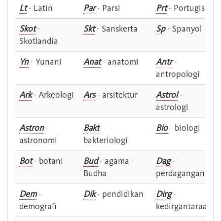
Lt
- Latin
Par
- Parsi
Prt
- Portugis
Skot
-
Skt
- Sanskerta
Sp
- Spanyol
Skotlandia
Yn
- Yunani
Anat
- anatomi
Antr
-
antropologi
Ark
- Arkeologi
Ars
- arsitektur
Astrol
-
astrologi
Astron
-
Bakt
-
Bio
- biologi
astronomi
bakteriologi
Bot
- botani
Bud
- agama -
Dag
-
Budha
perdagangan
Dem
-
Dik
- pendidikan
Dirg
-
demografi
kedirgantaraan