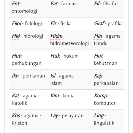
Ent
-
Far
- farmasi
Fil
- filsafat
entomologi
Filol
- folologi
Fis
- fisika
Graf
- grafika
Hid
- hidrologi
Hidm
-
Hin
- agama -
hidrometeorologi
Hindu
Hub
-
Huk
- hukum
Hut
-
perhubungan
kehutanan
Ikn
- perikanan
Isl
- agama -
Kap
-
Islam
perkapalan
Kat
- agama -
Kim
- kimia
Komp
-
Katolik
komputer
Kris
- agama -
Lay
- pelayaran
Ling
-
Kristen
linguistik