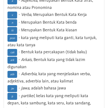
-
Adjektiva
, Merupakan Bentuk Kata Sifat,
a
nomina atau Pronomina
-
Verba
, Merupakan Bentuk Kata Kerja
v
- Merupakan Bentuk Kata benda
n
- Merupakan Bentuk Kata kiasan
ki
- kata yang meliputi kata ganti, kata tunjuk,
pron
atau kata tanya
- Bentuk kata percakapan (tidak baku)
cak
-
Arkais
, Bentuk kata yang tidak lazim
ark
digunakan
-
Adverbia
, kata yang menjelaskan verba,
adv
adjektiva, adverbia lain, atau kalimat
-
Jawa
, adalah bahasa Jawa
Jw
-
partikel
, kelas kata yang meliputi kata
p
depan, kata sambung, kata seru, kata sandang,