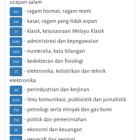
ucapan salam
- ragam hormat, ragam resmi
hor
- kasar, ragam yang tidak sopan
kas
- klasik, kesusasraan Melayu Klasik
kl
- administrasi dan kepegawaian
Adm
- numeralia, kata bilangan
num
- kedokteran dan fisiologi
Dok
- elektronika, kelistrikan dan teknik
El
elektronika
- perindustrian dan kerjinan
Idt
- ilmu komunikasi, publisistik dan jurnalistik
Kom
- petrologi serta minyak dan gas bumi
Pet
- politik dan pemerintahan
Pol
- ekonomi dan keuangan
Ek
- geografi dan geologi