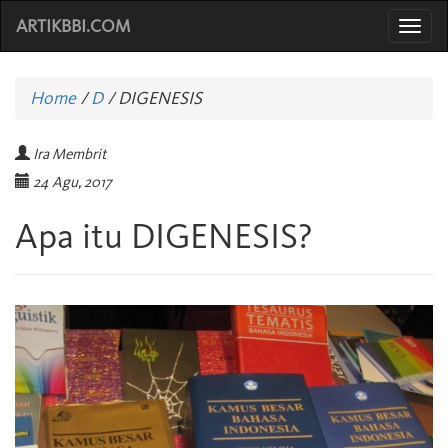
ARTIKBBI.COM
Togg
navi
Home
/
D
/
DIGENESIS
Ira Membrit
24 Agu, 2017
Apa itu DIGENESIS?