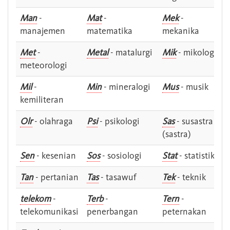
Man
-
Mat
-
Mek
-
manajemen
matematika
mekanika
Met
-
Metal
- matalurgi
Mik
- mikologi
meteorologi
Mil
-
Min
- mineralogi
Mus
- musik
kemiliteran
Olr
- olahraga
Psi
- psikologi
Sas
- susastra -
(sastra)
Sen
- kesenian
Sos
- sosiologi
Stat
- statistik
Tan
- pertanian
Tas
- tasawuf
Tek
- teknik
telekom
-
Terb
-
Tern
-
telekomunikasi
penerbangan
peternakan