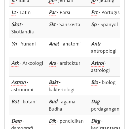
It
- Italia
Jm
- Jerman
Jp
- Jepang
Lt
- Latin
Par
- Parsi
Prt
- Portugis
Skot
-
Skt
- Sanskerta
Sp
- Spanyol
Skotlandia
Yn
- Yunani
Anat
- anatomi
Antr
-
antropologi
Ark
- Arkeologi
Ars
- arsitektur
Astrol
-
astrologi
Astron
-
Bakt
-
Bio
- biologi
astronomi
bakteriologi
Bot
- botani
Bud
- agama -
Dag
-
Budha
perdagangan
Dem
-
Dik
- pendidikan
Dirg
-
demografi
kedirgantaraan