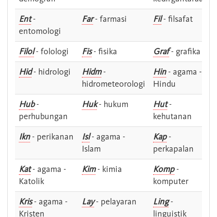
Ent
-
Far
- farmasi
Fil
- filsafat
entomologi
Filol
- folologi
Fis
- fisika
Graf
- grafika
Hid
- hidrologi
Hidm
-
Hin
- agama -
hidrometeorologi
Hindu
Hub
-
Huk
- hukum
Hut
-
perhubungan
kehutanan
Ikn
- perikanan
Isl
- agama -
Kap
-
Islam
perkapalan
Kat
- agama -
Kim
- kimia
Komp
-
Katolik
komputer
Kris
- agama -
Lay
- pelayaran
Ling
-
Kristen
linguistik