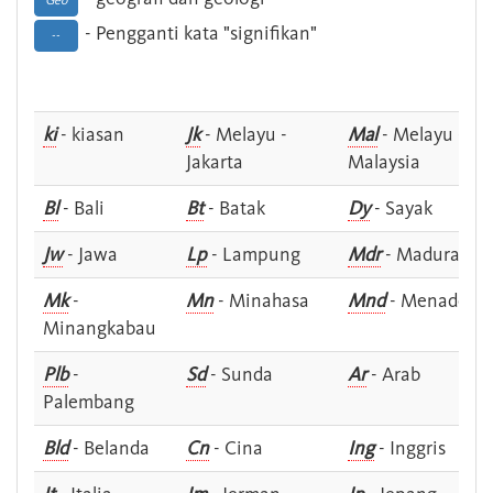
Geo
- Pengganti kata "signifikan"
--
ki
- kiasan
Jk
- Melayu -
Mal
- Melayu -
Jakarta
Malaysia
Bl
- Bali
Bt
- Batak
Dy
- Sayak
Jw
- Jawa
Lp
- Lampung
Mdr
- Madura
Mk
-
Mn
- Minahasa
Mnd
- Menado
Minangkabau
Plb
-
Sd
- Sunda
Ar
- Arab
Palembang
Bld
- Belanda
Cn
- Cina
Ing
- Inggris