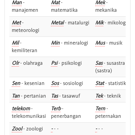
Man
-
Mat
-
Mek
-
manajemen
matematika
mekanika
Met
-
Metal
- matalurgi
Mik
- mikologi
meteorologi
Mil
-
Min
- mineralogi
Mus
- musik
kemiliteran
Olr
- olahraga
Psi
- psikologi
Sas
- susastra -
(sastra)
Sen
- kesenian
Sos
- sosiologi
Stat
- statistik
Tan
- pertanian
Tas
- tasawuf
Tek
- teknik
telekom
-
Terb
-
Tern
-
telekomunikasi
penerbangan
peternakan
Zool
- zoologi
-
- -
-
- -