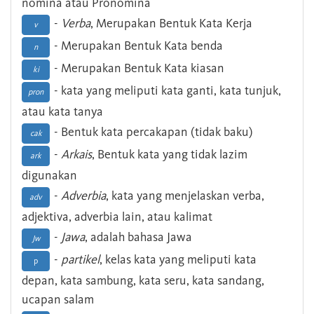
nomina atau Pronomina
-
Verba
, Merupakan Bentuk Kata Kerja
v
- Merupakan Bentuk Kata benda
n
- Merupakan Bentuk Kata kiasan
ki
- kata yang meliputi kata ganti, kata tunjuk,
pron
atau kata tanya
- Bentuk kata percakapan (tidak baku)
cak
-
Arkais
, Bentuk kata yang tidak lazim
ark
digunakan
-
Adverbia
, kata yang menjelaskan verba,
adv
adjektiva, adverbia lain, atau kalimat
-
Jawa
, adalah bahasa Jawa
Jw
-
partikel
, kelas kata yang meliputi kata
p
depan, kata sambung, kata seru, kata sandang,
ucapan salam