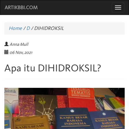
ARTIKBBI.COM
Togg
navi
Home
/
D
/
DIHIDROKSIL
Anna Mull
06 Nov, 2021
Apa itu DIHIDROKSIL?