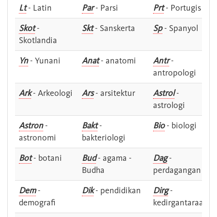
Lt
- Latin
Par
- Parsi
Prt
- Portugis
Skot
-
Skt
- Sanskerta
Sp
- Spanyol
Skotlandia
Yn
- Yunani
Anat
- anatomi
Antr
-
antropologi
Ark
- Arkeologi
Ars
- arsitektur
Astrol
-
astrologi
Astron
-
Bakt
-
Bio
- biologi
astronomi
bakteriologi
Bot
- botani
Bud
- agama -
Dag
-
Budha
perdagangan
Dem
-
Dik
- pendidikan
Dirg
-
demografi
kedirgantaraan