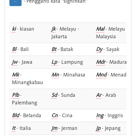
- Pengganti kata "signifikan"
--
ki
- kiasan
Jk
- Melayu -
Mal
- Melayu -
Jakarta
Malaysia
Bl
- Bali
Bt
- Batak
Dy
- Sayak
Jw
- Jawa
Lp
- Lampung
Mdr
- Madura
Mk
-
Mn
- Minahasa
Mnd
- Menado
Minangkabau
Plb
-
Sd
- Sunda
Ar
- Arab
Palembang
Bld
- Belanda
Cn
- Cina
Ing
- Inggris
It
- Italia
Jm
- Jerman
Jp
- Jepang