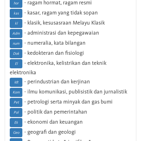
- ragam hormat, ragam resmi
hor
- kasar, ragam yang tidak sopan
kas
- klasik, kesusasraan Melayu Klasik
kl
- administrasi dan kepegawaian
Adm
- numeralia, kata bilangan
num
- kedokteran dan fisiologi
Dok
- elektronika, kelistrikan dan teknik
El
elektronika
- perindustrian dan kerjinan
Idt
- ilmu komunikasi, publisistik dan jurnalistik
Kom
- petrologi serta minyak dan gas bumi
Pet
- politik dan pemerintahan
Pol
- ekonomi dan keuangan
Ek
- geografi dan geologi
Geo