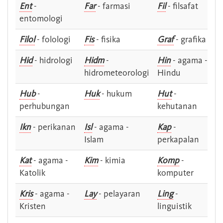
Ent
-
Far
- farmasi
Fil
- filsafat
entomologi
Filol
- folologi
Fis
- fisika
Graf
- grafika
Hid
- hidrologi
Hidm
-
Hin
- agama -
hidrometeorologi
Hindu
Hub
-
Huk
- hukum
Hut
-
perhubungan
kehutanan
Ikn
- perikanan
Isl
- agama -
Kap
-
Islam
perkapalan
Kat
- agama -
Kim
- kimia
Komp
-
Katolik
komputer
Kris
- agama -
Lay
- pelayaran
Ling
-
Kristen
linguistik