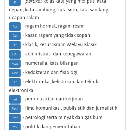
-
partikel
, kelas kata yang meliputi kata
p
depan, kata sambung, kata seru, kata sandang,
ucapan salam
- ragam hormat, ragam resmi
hor
- kasar, ragam yang tidak sopan
kas
- klasik, kesusasraan Melayu Klasik
kl
- administrasi dan kepegawaian
Adm
- numeralia, kata bilangan
num
- kedokteran dan fisiologi
Dok
- elektronika, kelistrikan dan teknik
El
elektronika
- perindustrian dan kerjinan
Idt
- ilmu komunikasi, publisistik dan jurnalistik
Kom
- petrologi serta minyak dan gas bumi
Pet
- politik dan pemerintahan
Pol