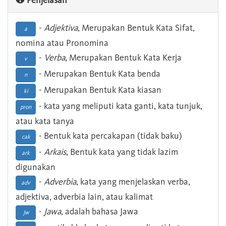
Penjelasan
-
Adjektiva
, Merupakan Bentuk Kata Sifat,
a
nomina atau Pronomina
-
Verba
, Merupakan Bentuk Kata Kerja
v
- Merupakan Bentuk Kata benda
n
- Merupakan Bentuk Kata kiasan
ki
- kata yang meliputi kata ganti, kata tunjuk,
pron
atau kata tanya
- Bentuk kata percakapan (tidak baku)
cak
-
Arkais
, Bentuk kata yang tidak lazim
ark
digunakan
-
Adverbia
, kata yang menjelaskan verba,
adv
adjektiva, adverbia lain, atau kalimat
-
Jawa
, adalah bahasa Jawa
Jw