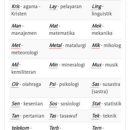
Kris
- agama -
Lay
- pelayaran
Ling
-
Kristen
linguistik
Man
-
Mat
-
Mek
-
manajemen
matematika
mekanika
Met
-
Metal
- matalurgi
Mik
- mikologi
meteorologi
Mil
-
Min
- mineralogi
Mus
- musik
kemiliteran
Olr
- olahraga
Psi
- psikologi
Sas
- susastra -
(sastra)
Sen
- kesenian
Sos
- sosiologi
Stat
- statistik
Tan
- pertanian
Tas
- tasawuf
Tek
- teknik
telekom
-
Terb
-
Tern
-