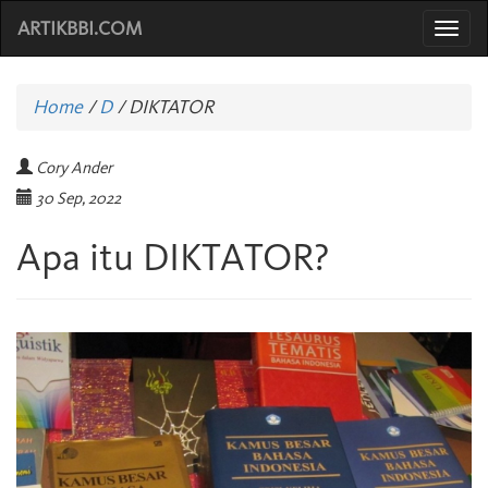
ARTIKBBI.COM
Togg
navi
Home
/
D
/
DIKTATOR
Cory Ander
30 Sep, 2022
Apa itu DIKTATOR?