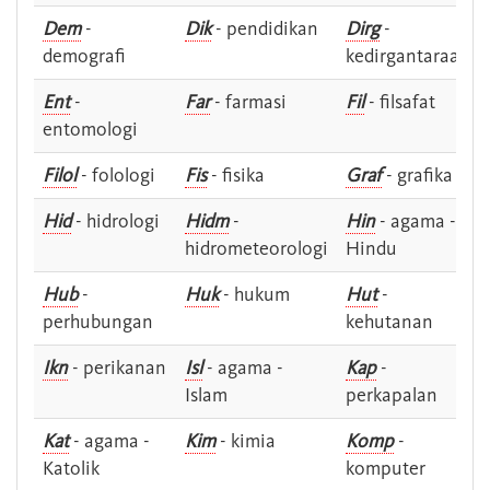
Dem
-
Dik
- pendidikan
Dirg
-
demografi
kedirgantaraan
Ent
-
Far
- farmasi
Fil
- filsafat
entomologi
Filol
- folologi
Fis
- fisika
Graf
- grafika
Hid
- hidrologi
Hidm
-
Hin
- agama -
hidrometeorologi
Hindu
Hub
-
Huk
- hukum
Hut
-
perhubungan
kehutanan
Ikn
- perikanan
Isl
- agama -
Kap
-
Islam
perkapalan
Kat
- agama -
Kim
- kimia
Komp
-
Katolik
komputer