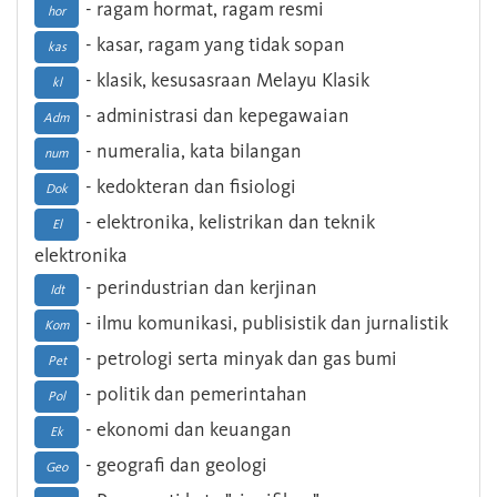
- ragam hormat, ragam resmi
hor
- kasar, ragam yang tidak sopan
kas
- klasik, kesusasraan Melayu Klasik
kl
- administrasi dan kepegawaian
Adm
- numeralia, kata bilangan
num
- kedokteran dan fisiologi
Dok
- elektronika, kelistrikan dan teknik
El
elektronika
- perindustrian dan kerjinan
Idt
- ilmu komunikasi, publisistik dan jurnalistik
Kom
- petrologi serta minyak dan gas bumi
Pet
- politik dan pemerintahan
Pol
- ekonomi dan keuangan
Ek
- geografi dan geologi
Geo