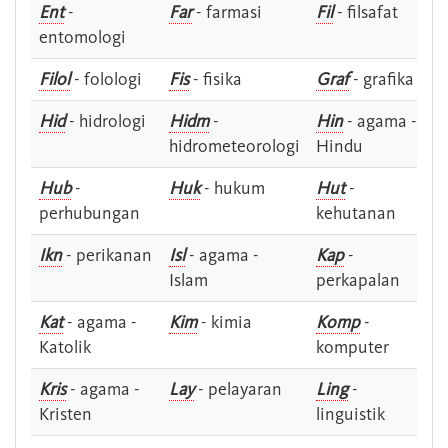
Ent
-
Far
- farmasi
Fil
- filsafat
entomologi
Filol
- folologi
Fis
- fisika
Graf
- grafika
Hid
- hidrologi
Hidm
-
Hin
- agama -
hidrometeorologi
Hindu
Hub
-
Huk
- hukum
Hut
-
perhubungan
kehutanan
Ikn
- perikanan
Isl
- agama -
Kap
-
Islam
perkapalan
Kat
- agama -
Kim
- kimia
Komp
-
Katolik
komputer
Kris
- agama -
Lay
- pelayaran
Ling
-
Kristen
linguistik