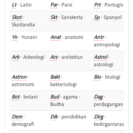
Lt
- Latin
Par
- Parsi
Prt
- Portugis
Skot
-
Skt
- Sanskerta
Sp
- Spanyol
Skotlandia
Yn
- Yunani
Anat
- anatomi
Antr
-
antropologi
Ark
- Arkeologi
Ars
- arsitektur
Astrol
-
astrologi
Astron
-
Bakt
-
Bio
- biologi
astronomi
bakteriologi
Bot
- botani
Bud
- agama -
Dag
-
Budha
perdagangan
Dem
-
Dik
- pendidikan
Dirg
-
demografi
kedirgantaraan