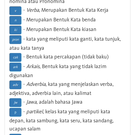
nomina atau Pronomina
-
Verba
, Merupakan Bentuk Kata Kerja
v
- Merupakan Bentuk Kata benda
n
- Merupakan Bentuk Kata kiasan
ki
- kata yang meliputi kata ganti, kata tunjuk,
pron
atau kata tanya
- Bentuk kata percakapan (tidak baku)
cak
-
Arkais
, Bentuk kata yang tidak lazim
ark
digunakan
-
Adverbia
, kata yang menjelaskan verba,
adv
adjektiva, adverbia lain, atau kalimat
-
Jawa
, adalah bahasa Jawa
Jw
-
partikel
, kelas kata yang meliputi kata
p
depan, kata sambung, kata seru, kata sandang,
ucapan salam