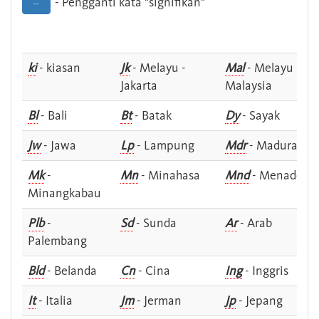
- Pengganti kata "signifikan"
--
ki
- kiasan
Jk
- Melayu -
Mal
- Melayu -
Jakarta
Malaysia
Bl
- Bali
Bt
- Batak
Dy
- Sayak
Jw
- Jawa
Lp
- Lampung
Mdr
- Madura
Mk
-
Mn
- Minahasa
Mnd
- Menado
Minangkabau
Plb
-
Sd
- Sunda
Ar
- Arab
Palembang
Bld
- Belanda
Cn
- Cina
Ing
- Inggris
It
- Italia
Jm
- Jerman
Jp
- Jepang