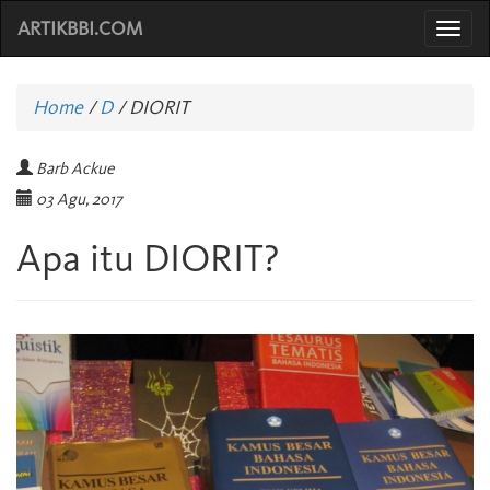
ARTIKBBI.COM
Togg
navi
Home
/
D
/
DIORIT
Barb Ackue
03 Agu, 2017
Apa itu DIORIT?