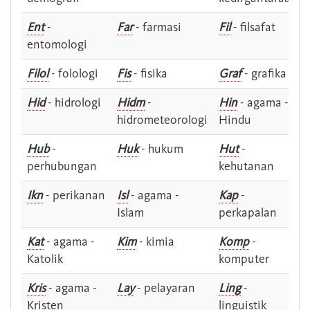
Ent
-
Far
- farmasi
Fil
- filsafat
entomologi
Filol
- folologi
Fis
- fisika
Graf
- grafika
Hid
- hidrologi
Hidm
-
Hin
- agama -
hidrometeorologi
Hindu
Hub
-
Huk
- hukum
Hut
-
perhubungan
kehutanan
Ikn
- perikanan
Isl
- agama -
Kap
-
Islam
perkapalan
Kat
- agama -
Kim
- kimia
Komp
-
Katolik
komputer
Kris
- agama -
Lay
- pelayaran
Ling
-
Kristen
linguistik