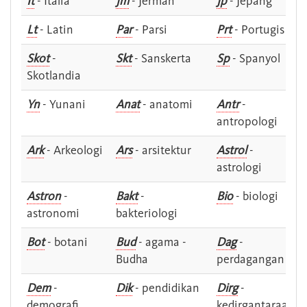
It
- Italia
Jm
- Jerman
Jp
- Jepang
Lt
- Latin
Par
- Parsi
Prt
- Portugis
Skot
-
Skt
- Sanskerta
Sp
- Spanyol
Skotlandia
Yn
- Yunani
Anat
- anatomi
Antr
-
antropologi
Ark
- Arkeologi
Ars
- arsitektur
Astrol
-
astrologi
Astron
-
Bakt
-
Bio
- biologi
astronomi
bakteriologi
Bot
- botani
Bud
- agama -
Dag
-
Budha
perdagangan
Dem
-
Dik
- pendidikan
Dirg
-
demografi
kedirgantaraan