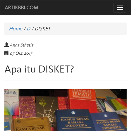
ARTIKBBI.COM
Togg
navi
Home
/
D
/
DISKET
Anna Sthesia
07 Okt, 2017
Apa itu DISKET?