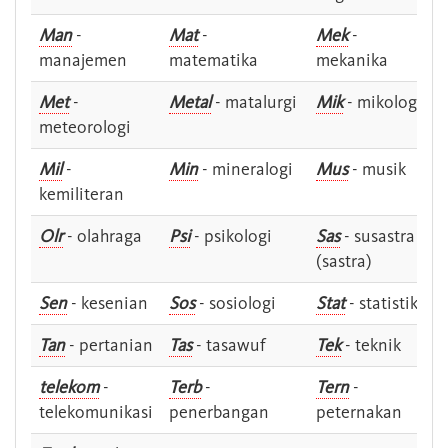
Man
-
Mat
-
Mek
-
manajemen
matematika
mekanika
Met
-
Metal
- matalurgi
Mik
- mikologi
meteorologi
Mil
-
Min
- mineralogi
Mus
- musik
kemiliteran
Olr
- olahraga
Psi
- psikologi
Sas
- susastra -
(sastra)
Sen
- kesenian
Sos
- sosiologi
Stat
- statistik
Tan
- pertanian
Tas
- tasawuf
Tek
- teknik
telekom
-
Terb
-
Tern
-
telekomunikasi
penerbangan
peternakan