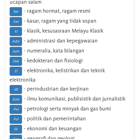
ucapan salam
- ragam hormat, ragam resmi
hor
- kasar, ragam yang tidak sopan
kas
- klasik, kesusasraan Melayu Klasik
kl
- administrasi dan kepegawaian
Adm
- numeralia, kata bilangan
num
- kedokteran dan fisiologi
Dok
- elektronika, kelistrikan dan teknik
El
elektronika
- perindustrian dan kerjinan
Idt
- ilmu komunikasi, publisistik dan jurnalistik
Kom
- petrologi serta minyak dan gas bumi
Pet
- politik dan pemerintahan
Pol
- ekonomi dan keuangan
Ek
- geografi dan geologi