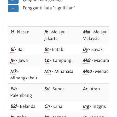
Geo
- Pengganti kata "signifikan"
--
ki
- kiasan
Jk
- Melayu -
Mal
- Melayu -
Jakarta
Malaysia
Bl
- Bali
Bt
- Batak
Dy
- Sayak
Jw
- Jawa
Lp
- Lampung
Mdr
- Madura
Mk
-
Mn
- Minahasa
Mnd
- Menado
Minangkabau
Plb
-
Sd
- Sunda
Ar
- Arab
Palembang
Bld
- Belanda
Cn
- Cina
Ing
- Inggris