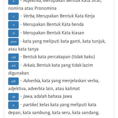
-
Adjektiva
, Merupakan Bentuk Kata Sifat,
a
nomina atau Pronomina
-
Verba
, Merupakan Bentuk Kata Kerja
v
- Merupakan Bentuk Kata benda
n
- Merupakan Bentuk Kata kiasan
ki
- kata yang meliputi kata ganti, kata tunjuk,
pron
atau kata tanya
- Bentuk kata percakapan (tidak baku)
cak
-
Arkais
, Bentuk kata yang tidak lazim
ark
digunakan
-
Adverbia
, kata yang menjelaskan verba,
adv
adjektiva, adverbia lain, atau kalimat
-
Jawa
, adalah bahasa Jawa
Jw
-
partikel
, kelas kata yang meliputi kata
p
depan, kata sambung, kata seru, kata sandang,