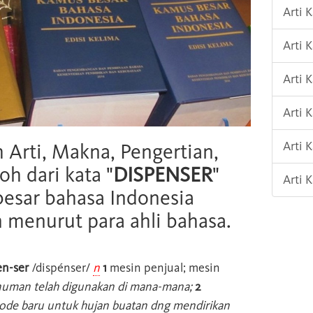
Arti 
Arti
Arti 
Arti
Arti 
h Arti, Makna, Pengertian,
oh dari kata "
DISPENSER
"
Arti
esar bahasa Indonesia
n menurut para ahli bahasa.
en-ser
/dispénser/
n
1
mesin penjual; mesin
minuman telah digunakan di mana-mana;
2
ode baru untuk hujan buatan dng mendirikan