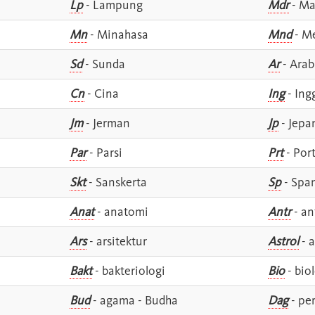
Lp
- Lampung
Mdr
- Ma
Mn
- Minahasa
Mnd
- M
Sd
- Sunda
Ar
- Arab
Cn
- Cina
Ing
- Ing
Jm
- Jerman
Jp
- Jepa
Par
- Parsi
Prt
- Por
Skt
- Sanskerta
Sp
- Spa
Anat
- anatomi
Antr
- an
Ars
- arsitektur
Astrol
- a
Bakt
- bakteriologi
Bio
- bio
Bud
- agama - Budha
Dag
- pe