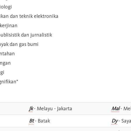
iologi
rikan dan teknik elektronika
kerjinan
blisistik dan jurnalistik
inyak dan gas bumi
intahan
angan
gi
gnifikan"
Jk
- Melayu - Jakarta
Mal
- Mel
Bt
- Batak
Dy
- Say