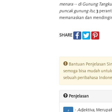
menara -- di Gunung Tangku
puncak gunung itu
;
3
peranti
memanaskan dan mendingink
SHARE
Bantuan Penjelasan Sim
semoga bisa mudah untuk 
sebuah peribahasa Indonesi
Penjelasan
-
Adjektiva
, Merupa
a