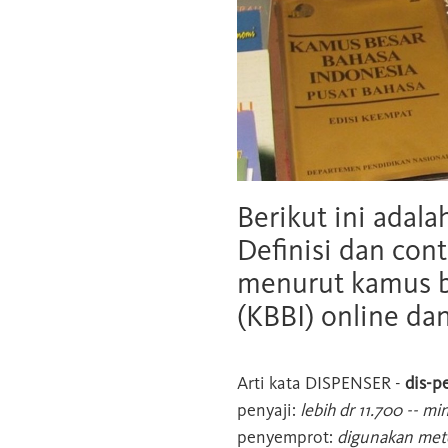
Berikut ini adala
Definisi dan cont
menurut kamus b
(KBBI) online da
Arti kata
DISPENSER
-
dis-p
penyaji:
lebih dr 11.700 -- 
penyemprot:
digunakan met