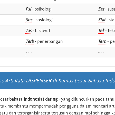
Psi
- psikologi
Sas
- susa
Sos
- sosiologi
Stat
- sta
Tas
- tasawuf
Tek
- tek
i
Terb
- penerbangan
Tern
- pe
-
- -
-
- -
las Arti Kata DISPENSER di Kamus besar Bahasa Indo
esar bahasa Indonesia) daring
- yang diluncurkan pada tahun
ntuk membantu mempermudah pengguna dalam mencari arti 
n satu dan terorganisir serta tersusun dengan rapi sehingga