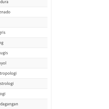
dura
enado
gris
ng
tugis
nyol
tropologi
strologi
logi
rdagangan