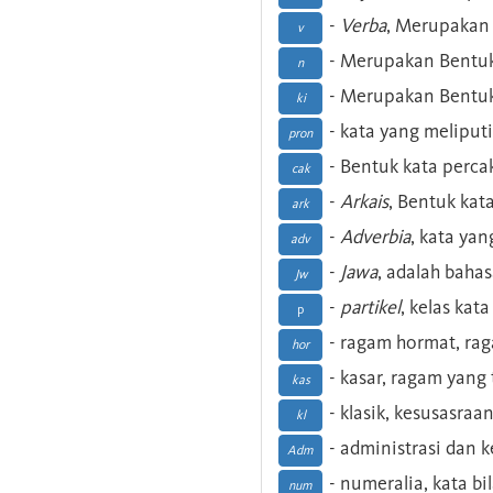
-
Verba
, Merupakan 
v
- Merupakan Bentuk
n
- Merupakan Bentuk
ki
- kata yang meliputi
pron
- Bentuk kata perca
cak
-
Arkais
, Bentuk kat
ark
-
Adverbia
, kata yan
adv
-
Jawa
, adalah baha
Jw
-
partikel
, kelas kat
p
- ragam hormat, ra
hor
- kasar, ragam yang
kas
- klasik, kesusasraa
kl
- administrasi dan
Adm
- numeralia, kata b
num