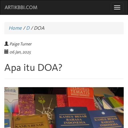
ARTIKBBI.COM
Togg
navi
Home
/
D
/
DOA
Paige Turner
06 Jan, 2025
Apa itu DOA?