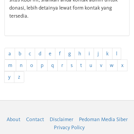
donasi, lebih detainya lewat form kontak yang
tersedia.
a
b
c
d
e
f
g
h
i
j
k
l
m
n
o
p
q
r
s
t
u
v
w
x
y
z
About
Contact
Disclaimer
Pedoman Media Siber
Privacy Policy