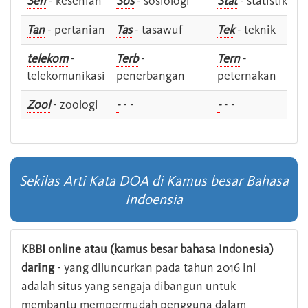
Sen
- kesenian
Sos
- sosiologi
Stat
- statistik
Tan
- pertanian
Tas
- tasawuf
Tek
- teknik
telekom
-
Terb
-
Tern
-
telekomunikasi
penerbangan
peternakan
Zool
- zoologi
-
- -
-
- -
Sekilas Arti Kata DOA di Kamus besar Bahasa
Indoensia
KBBI online atau (kamus besar bahasa Indonesia)
daring
- yang diluncurkan pada tahun 2016 ini
adalah situs yang sengaja dibangun untuk
membantu mempermudah pengguna dalam