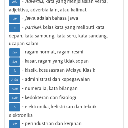
-
Adverbia
, kata yang menjelaskan verba,
adv
adjektiva, adverbia lain, atau kalimat
-
Jawa
, adalah bahasa Jawa
Jw
-
partikel
, kelas kata yang meliputi kata
p
depan, kata sambung, kata seru, kata sandang,
ucapan salam
- ragam hormat, ragam resmi
hor
- kasar, ragam yang tidak sopan
kas
- klasik, kesusasraan Melayu Klasik
kl
- administrasi dan kepegawaian
Adm
- numeralia, kata bilangan
num
- kedokteran dan fisiologi
Dok
- elektronika, kelistrikan dan teknik
El
elektronika
- perindustrian dan kerjinan
Idt