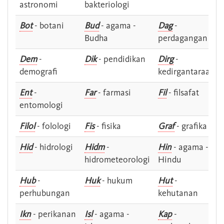
astronomi
bakteriologi
Bot
- botani
Bud
- agama -
Dag
-
Budha
perdagangan
Dem
-
Dik
- pendidikan
Dirg
-
demografi
kedirgantaraan
Ent
-
Far
- farmasi
Fil
- filsafat
entomologi
Filol
- folologi
Fis
- fisika
Graf
- grafika
Hid
- hidrologi
Hidm
-
Hin
- agama -
hidrometeorologi
Hindu
Hub
-
Huk
- hukum
Hut
-
perhubungan
kehutanan
Ikn
- perikanan
Isl
- agama -
Kap
-