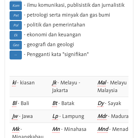
- ilmu komunikasi, publisistik dan jurnalistik
Kom
- petrologi serta minyak dan gas bumi
Pet
- politik dan pemerintahan
Pol
- ekonomi dan keuangan
Ek
- geografi dan geologi
Geo
- Pengganti kata "signifikan"
--
ki
- kiasan
Jk
- Melayu -
Mal
- Melayu -
Jakarta
Malaysia
Bl
- Bali
Bt
- Batak
Dy
- Sayak
Jw
- Jawa
Lp
- Lampung
Mdr
- Madura
Mk
-
Mn
- Minahasa
Mnd
- Menado
Minangkabau