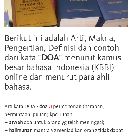
Berikut ini adalah Arti, Makna,
Pengertian, Definisi dan contoh
dari kata "
DOA
" menurut kamus
besar bahasa Indonesia (KBBI)
online dan menurut para ahli
bahasa.
Arti kata
DOA
-
doa
n
permohonan (harapan,
permintaan, pujian) kpd Tuhan;
--
arwah
doa untuk orang yg telah meninggal;
--
halimunan
mantra yg menjadikan orang tidak dapat