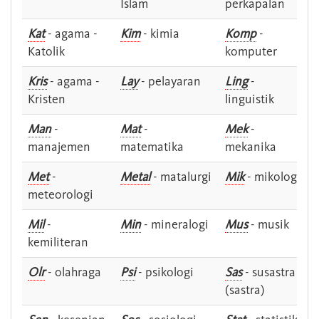
Islam
perkapalan
Kat
- agama -
Kim
- kimia
Komp
-
Katolik
komputer
Kris
- agama -
Lay
- pelayaran
Ling
-
Kristen
linguistik
Man
-
Mat
-
Mek
-
manajemen
matematika
mekanika
Met
-
Metal
- matalurgi
Mik
- mikologi
meteorologi
Mil
-
Min
- mineralogi
Mus
- musik
kemiliteran
Olr
- olahraga
Psi
- psikologi
Sas
- susastra -
(sastra)