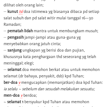
dilihat oleh orang lain;
--
kunut
Isl
doa istimewa yg biasanya dibaca pd setiap
salat subuh dan pd salat witir mulai tanggal 16—30
Ramadan;
--
pematah lidah
mantra untuk membungkam musuh;
--
pengasih
jampi-jampi atau guna-guna yg
menyebabkan orang jatuh cinta;
--
sanjung
ungkapan yg berisi doa dan pujian,
khususnya kata penghargaan thd seseorang yg telah
meninggal; elegi;
--
selamat
doa memohon berkat atau untuk memohon
selamat (dr bahaya, penyakit, dsb) kpd Tuhan;
ber-doa
v
mengucapkan (memanjatkan) doa kpd Tuhan:
ia selalu ~ sebelum dan sesudah melakukan sesuatu;
men-doa
v
berdoa;
~
selamat
1
bersyukur kpd Tuhan atau memohon