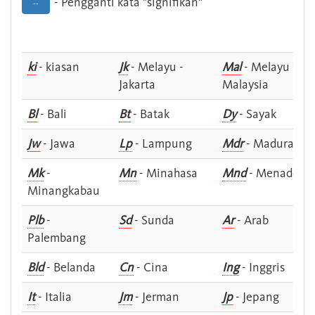
- Pengganti kata "signifikan"
--
ki
- kiasan
Jk
- Melayu -
Mal
- Melayu -
Jakarta
Malaysia
Bl
- Bali
Bt
- Batak
Dy
- Sayak
Jw
- Jawa
Lp
- Lampung
Mdr
- Madura
Mk
-
Mn
- Minahasa
Mnd
- Menado
Minangkabau
Plb
-
Sd
- Sunda
Ar
- Arab
Palembang
Bld
- Belanda
Cn
- Cina
Ing
- Inggris
It
- Italia
Jm
- Jerman
Jp
- Jepang