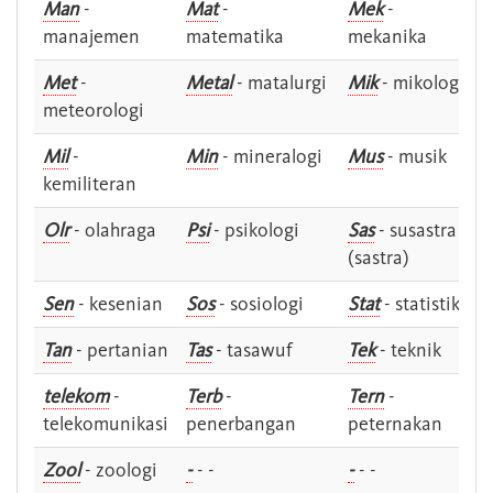
Man
-
Mat
-
Mek
-
manajemen
matematika
mekanika
Met
-
Metal
- matalurgi
Mik
- mikologi
meteorologi
Mil
-
Min
- mineralogi
Mus
- musik
kemiliteran
Olr
- olahraga
Psi
- psikologi
Sas
- susastra -
(sastra)
Sen
- kesenian
Sos
- sosiologi
Stat
- statistik
Tan
- pertanian
Tas
- tasawuf
Tek
- teknik
telekom
-
Terb
-
Tern
-
telekomunikasi
penerbangan
peternakan
Zool
- zoologi
-
- -
-
- -