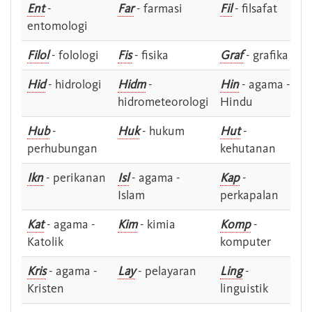
Ent
-
Far
- farmasi
Fil
- filsafat
entomologi
Filol
- folologi
Fis
- fisika
Graf
- grafika
Hid
- hidrologi
Hidm
-
Hin
- agama -
hidrometeorologi
Hindu
Hub
-
Huk
- hukum
Hut
-
perhubungan
kehutanan
Ikn
- perikanan
Isl
- agama -
Kap
-
Islam
perkapalan
Kat
- agama -
Kim
- kimia
Komp
-
Katolik
komputer
Kris
- agama -
Lay
- pelayaran
Ling
-
Kristen
linguistik