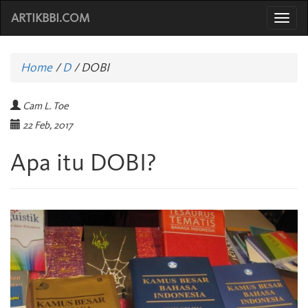
ARTIKBBI.COM
Togg
navi
Home
/
D
/
DOBI
Cam L. Toe
22 Feb, 2017
Apa itu DOBI?