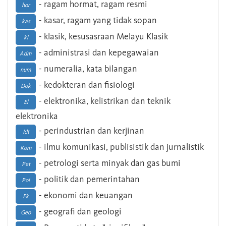
- ragam hormat, ragam resmi
hor
- kasar, ragam yang tidak sopan
kas
- klasik, kesusasraan Melayu Klasik
kl
- administrasi dan kepegawaian
Adm
- numeralia, kata bilangan
num
- kedokteran dan fisiologi
Dok
- elektronika, kelistrikan dan teknik
El
elektronika
- perindustrian dan kerjinan
Idt
- ilmu komunikasi, publisistik dan jurnalistik
Kom
- petrologi serta minyak dan gas bumi
Pet
- politik dan pemerintahan
Pol
- ekonomi dan keuangan
Ek
- geografi dan geologi
Geo