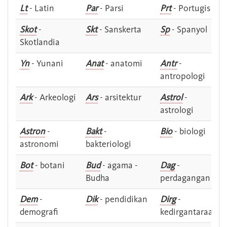
Lt
- Latin
Par
- Parsi
Prt
- Portugis
Skot
-
Skt
- Sanskerta
Sp
- Spanyol
Skotlandia
Yn
- Yunani
Anat
- anatomi
Antr
-
antropologi
Ark
- Arkeologi
Ars
- arsitektur
Astrol
-
astrologi
Astron
-
Bakt
-
Bio
- biologi
astronomi
bakteriologi
Bot
- botani
Bud
- agama -
Dag
-
Budha
perdagangan
Dem
-
Dik
- pendidikan
Dirg
-
demografi
kedirgantaraan