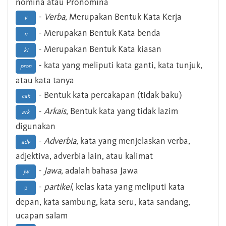
nomina atau Pronomina
-
Verba
, Merupakan Bentuk Kata Kerja
v
- Merupakan Bentuk Kata benda
n
- Merupakan Bentuk Kata kiasan
ki
- kata yang meliputi kata ganti, kata tunjuk,
pron
atau kata tanya
- Bentuk kata percakapan (tidak baku)
cak
-
Arkais
, Bentuk kata yang tidak lazim
ark
digunakan
-
Adverbia
, kata yang menjelaskan verba,
adv
adjektiva, adverbia lain, atau kalimat
-
Jawa
, adalah bahasa Jawa
Jw
-
partikel
, kelas kata yang meliputi kata
p
depan, kata sambung, kata seru, kata sandang,
ucapan salam