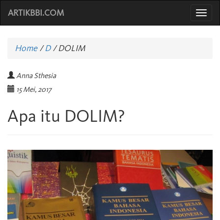
ARTIKBBI.COM
Togg
navi
Home
/
D
/
DOLIM
Anna Sthesia
15 Mei, 2017
Apa itu DOLIM?