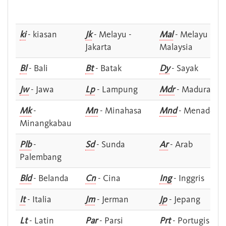
ki
- kiasan
Jk
- Melayu -
Mal
- Melayu -
Jakarta
Malaysia
Bl
- Bali
Bt
- Batak
Dy
- Sayak
Jw
- Jawa
Lp
- Lampung
Mdr
- Madura
Mk
-
Mn
- Minahasa
Mnd
- Menado
Minangkabau
Plb
-
Sd
- Sunda
Ar
- Arab
Palembang
Bld
- Belanda
Cn
- Cina
Ing
- Inggris
It
- Italia
Jm
- Jerman
Jp
- Jepang
Lt
- Latin
Par
- Parsi
Prt
- Portugis