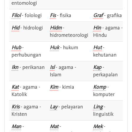
entomologi
Filol
- folologi
Fis
- fisika
Graf
- grafika
Hid
- hidrologi
Hidm
-
Hin
- agama -
hidrometeorologi
Hindu
Hub
-
Huk
- hukum
Hut
-
perhubungan
kehutanan
Ikn
- perikanan
Isl
- agama -
Kap
-
Islam
perkapalan
Kat
- agama -
Kim
- kimia
Komp
-
Katolik
komputer
Kris
- agama -
Lay
- pelayaran
Ling
-
Kristen
linguistik
Man
-
Mat
-
Mek
-