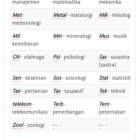
manajemen
matematika
mekanika
Met
-
Metal
- matalurgi
Mik
- mikologi
meteorologi
Mil
-
Min
- mineralogi
Mus
- musik
kemiliteran
Olr
- olahraga
Psi
- psikologi
Sas
- susastra -
(sastra)
Sen
- kesenian
Sos
- sosiologi
Stat
- statistik
Tan
- pertanian
Tas
- tasawuf
Tek
- teknik
telekom
-
Terb
-
Tern
-
telekomunikasi
penerbangan
peternakan
Zool
- zoologi
-
- -
-
- -