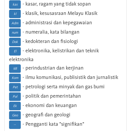
- kasar, ragam yang tidak sopan
kas
- klasik, kesusasraan Melayu Klasik
kl
- administrasi dan kepegawaian
Adm
- numeralia, kata bilangan
num
- kedokteran dan fisiologi
Dok
- elektronika, kelistrikan dan teknik
El
elektronika
- perindustrian dan kerjinan
Idt
- ilmu komunikasi, publisistik dan jurnalistik
Kom
- petrologi serta minyak dan gas bumi
Pet
- politik dan pemerintahan
Pol
- ekonomi dan keuangan
Ek
- geografi dan geologi
Geo
- Pengganti kata "signifikan"
--