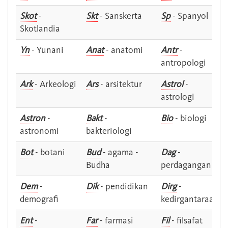
Skot
-
Skt
- Sanskerta
Sp
- Spanyol
Skotlandia
Yn
- Yunani
Anat
- anatomi
Antr
-
antropologi
Ark
- Arkeologi
Ars
- arsitektur
Astrol
-
astrologi
Astron
-
Bakt
-
Bio
- biologi
astronomi
bakteriologi
Bot
- botani
Bud
- agama -
Dag
-
Budha
perdagangan
Dem
-
Dik
- pendidikan
Dirg
-
demografi
kedirgantaraan
Ent
-
Far
- farmasi
Fil
- filsafat