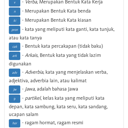
-
Verba
, Merupakan Bentuk Kata Kerja
v
- Merupakan Bentuk Kata benda
n
- Merupakan Bentuk Kata kiasan
ki
- kata yang meliputi kata ganti, kata tunjuk,
pron
atau kata tanya
- Bentuk kata percakapan (tidak baku)
cak
-
Arkais
, Bentuk kata yang tidak lazim
ark
digunakan
-
Adverbia
, kata yang menjelaskan verba,
adv
adjektiva, adverbia lain, atau kalimat
-
Jawa
, adalah bahasa Jawa
Jw
-
partikel
, kelas kata yang meliputi kata
p
depan, kata sambung, kata seru, kata sandang,
ucapan salam
- ragam hormat, ragam resmi
hor