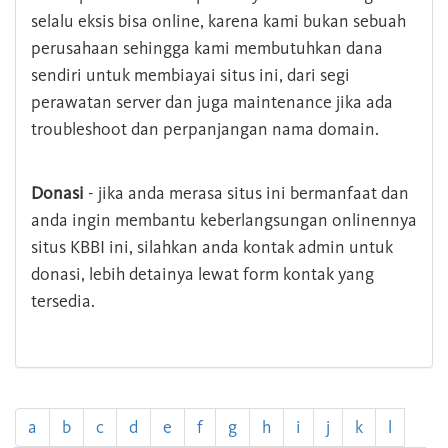
selalu eksis bisa online, karena kami bukan sebuah
perusahaan sehingga kami membutuhkan dana
sendiri untuk membiayai situs ini, dari segi
perawatan server dan juga maintenance jika ada
troubleshoot dan perpanjangan nama domain.
Donasi
- jika anda merasa situs ini bermanfaat dan
anda ingin membantu keberlangsungan onlinennya
situs KBBI ini, silahkan anda kontak admin untuk
donasi, lebih detainya lewat form kontak yang
tersedia.
a
b
c
d
e
f
g
h
i
j
k
l