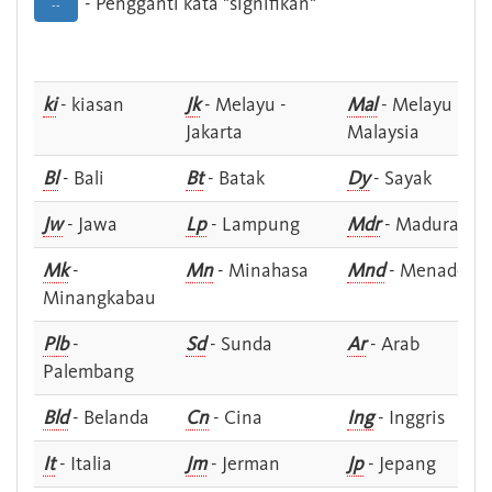
- Pengganti kata "signifikan"
--
ki
- kiasan
Jk
- Melayu -
Mal
- Melayu -
Jakarta
Malaysia
Bl
- Bali
Bt
- Batak
Dy
- Sayak
Jw
- Jawa
Lp
- Lampung
Mdr
- Madura
Mk
-
Mn
- Minahasa
Mnd
- Menado
Minangkabau
Plb
-
Sd
- Sunda
Ar
- Arab
Palembang
Bld
- Belanda
Cn
- Cina
Ing
- Inggris
It
- Italia
Jm
- Jerman
Jp
- Jepang