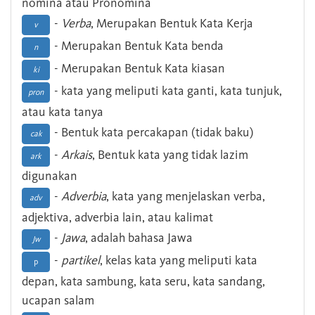
nomina atau Pronomina
-
Verba
, Merupakan Bentuk Kata Kerja
v
- Merupakan Bentuk Kata benda
n
- Merupakan Bentuk Kata kiasan
ki
- kata yang meliputi kata ganti, kata tunjuk,
pron
atau kata tanya
- Bentuk kata percakapan (tidak baku)
cak
-
Arkais
, Bentuk kata yang tidak lazim
ark
digunakan
-
Adverbia
, kata yang menjelaskan verba,
adv
adjektiva, adverbia lain, atau kalimat
-
Jawa
, adalah bahasa Jawa
Jw
-
partikel
, kelas kata yang meliputi kata
p
depan, kata sambung, kata seru, kata sandang,
ucapan salam