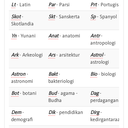
Lt
- Latin
Par
- Parsi
Prt
- Portugis
Skot
-
Skt
- Sanskerta
Sp
- Spanyol
Skotlandia
Yn
- Yunani
Anat
- anatomi
Antr
-
antropologi
Ark
- Arkeologi
Ars
- arsitektur
Astrol
-
astrologi
Astron
-
Bakt
-
Bio
- biologi
astronomi
bakteriologi
Bot
- botani
Bud
- agama -
Dag
-
Budha
perdagangan
Dem
-
Dik
- pendidikan
Dirg
-
demografi
kedirgantaraan