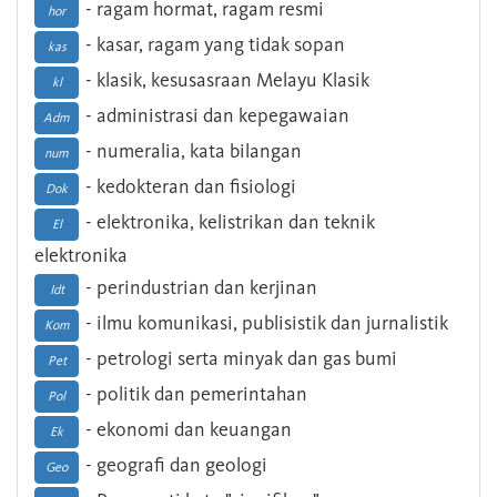
- ragam hormat, ragam resmi
hor
- kasar, ragam yang tidak sopan
kas
- klasik, kesusasraan Melayu Klasik
kl
- administrasi dan kepegawaian
Adm
- numeralia, kata bilangan
num
- kedokteran dan fisiologi
Dok
- elektronika, kelistrikan dan teknik
El
elektronika
- perindustrian dan kerjinan
Idt
- ilmu komunikasi, publisistik dan jurnalistik
Kom
- petrologi serta minyak dan gas bumi
Pet
- politik dan pemerintahan
Pol
- ekonomi dan keuangan
Ek
- geografi dan geologi
Geo