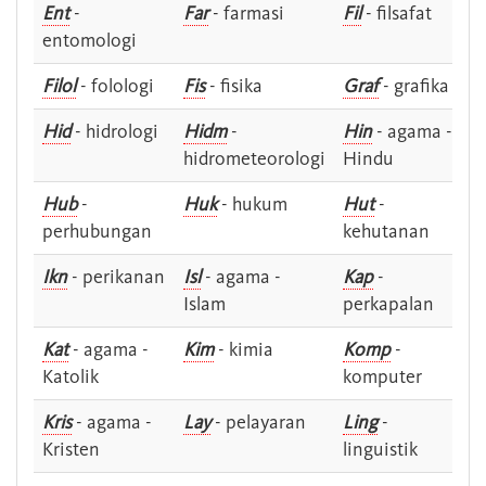
Ent
-
Far
- farmasi
Fil
- filsafat
entomologi
Filol
- folologi
Fis
- fisika
Graf
- grafika
Hid
- hidrologi
Hidm
-
Hin
- agama -
hidrometeorologi
Hindu
Hub
-
Huk
- hukum
Hut
-
perhubungan
kehutanan
Ikn
- perikanan
Isl
- agama -
Kap
-
Islam
perkapalan
Kat
- agama -
Kim
- kimia
Komp
-
Katolik
komputer
Kris
- agama -
Lay
- pelayaran
Ling
-
Kristen
linguistik