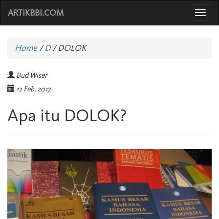
ARTIKBBI.COM
Togg
navi
Home
/
D
/
DOLOK
Bud Wiser
12 Feb, 2017
Apa itu DOLOK?