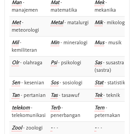
Man
-
Mat
-
Mek
-
manajemen
matematika
mekanika
Met
-
Metal
- matalurgi
Mik
- mikologi
meteorologi
Mil
-
Min
- mineralogi
Mus
- musik
kemiliteran
Olr
- olahraga
Psi
- psikologi
Sas
- susastra -
(sastra)
Sen
- kesenian
Sos
- sosiologi
Stat
- statistik
Tan
- pertanian
Tas
- tasawuf
Tek
- teknik
telekom
-
Terb
-
Tern
-
telekomunikasi
penerbangan
peternakan
Zool
- zoologi
-
- -
-
- -