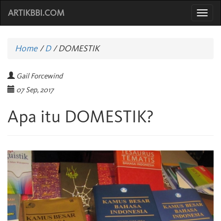
ARTIKBBI.COM
Togg
navi
Home
/
D
/
DOMESTIK
Gail Forcewind
07 Sep, 2017
Apa itu DOMESTIK?