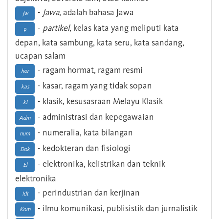
-
Jawa
, adalah bahasa Jawa
Jw
-
partikel
, kelas kata yang meliputi kata
p
depan, kata sambung, kata seru, kata sandang,
ucapan salam
- ragam hormat, ragam resmi
hor
- kasar, ragam yang tidak sopan
kas
- klasik, kesusasraan Melayu Klasik
kl
- administrasi dan kepegawaian
Adm
- numeralia, kata bilangan
num
- kedokteran dan fisiologi
Dok
- elektronika, kelistrikan dan teknik
El
elektronika
- perindustrian dan kerjinan
Idt
- ilmu komunikasi, publisistik dan jurnalistik
Kom