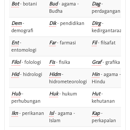
Bot
- botani
Bud
- agama -
Dag
-
Budha
perdagangan
Dem
-
Dik
- pendidikan
Dirg
-
demografi
kedirgantaraan
Ent
-
Far
- farmasi
Fil
- filsafat
entomologi
Filol
- folologi
Fis
- fisika
Graf
- grafika
Hid
- hidrologi
Hidm
-
Hin
- agama -
hidrometeorologi
Hindu
Hub
-
Huk
- hukum
Hut
-
perhubungan
kehutanan
Ikn
- perikanan
Isl
- agama -
Kap
-
Islam
perkapalan