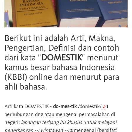
Berikut ini adalah Arti, Makna,
Pengertian, Definisi dan contoh
dari kata "
DOMESTIK
" menurut
kamus besar bahasa Indonesia
(KBBI) online dan menurut para
ahli bahasa.
Arti kata
DOMESTIK
-
do-mes-tik
/doméstik/
a
1
berhubungan dng atau mengenai permasalahan dl
negeri:
lapangan terbang itu khusus untuk melayani
penerbangan --; wisatawan --;
2
mengenai (bersifat)