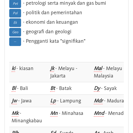
- petrologi serta minyak dan gas bumi
Pet
- politik dan pemerintahan
Pol
- ekonomi dan keuangan
Ek
- geografi dan geologi
Geo
- Pengganti kata "signifikan"
--
ki
- kiasan
Jk
- Melayu -
Mal
- Melayu -
Jakarta
Malaysia
Bl
- Bali
Bt
- Batak
Dy
- Sayak
Jw
- Jawa
Lp
- Lampung
Mdr
- Madura
Mk
-
Mn
- Minahasa
Mnd
- Menado
Minangkabau