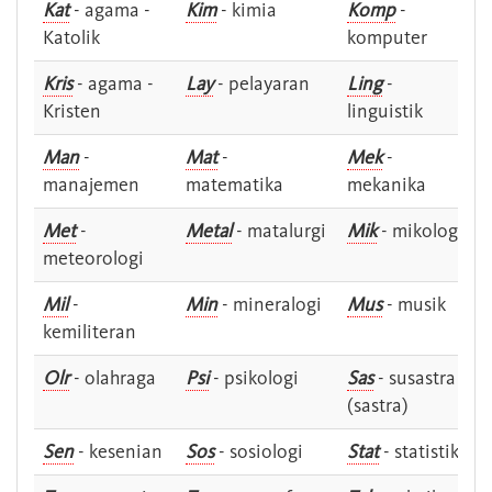
Kat
- agama -
Kim
- kimia
Komp
-
Katolik
komputer
Kris
- agama -
Lay
- pelayaran
Ling
-
Kristen
linguistik
Man
-
Mat
-
Mek
-
manajemen
matematika
mekanika
Met
-
Metal
- matalurgi
Mik
- mikologi
meteorologi
Mil
-
Min
- mineralogi
Mus
- musik
kemiliteran
Olr
- olahraga
Psi
- psikologi
Sas
- susastra -
(sastra)
Sen
- kesenian
Sos
- sosiologi
Stat
- statistik