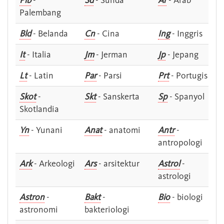
Plb
-
Sd
- Sunda
Ar
- Arab
Palembang
Bld
- Belanda
Cn
- Cina
Ing
- Inggris
It
- Italia
Jm
- Jerman
Jp
- Jepang
Lt
- Latin
Par
- Parsi
Prt
- Portugis
Skot
-
Skt
- Sanskerta
Sp
- Spanyol
Skotlandia
Yn
- Yunani
Anat
- anatomi
Antr
-
antropologi
Ark
- Arkeologi
Ars
- arsitektur
Astrol
-
astrologi
Astron
-
Bakt
-
Bio
- biologi
astronomi
bakteriologi