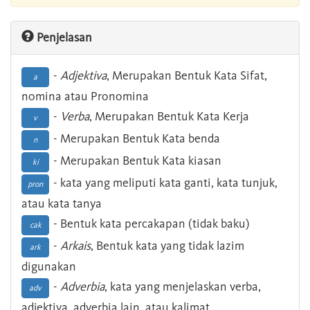
Penjelasan
-
Adjektiva
, Merupakan Bentuk Kata Sifat,
a
nomina atau Pronomina
-
Verba
, Merupakan Bentuk Kata Kerja
v
- Merupakan Bentuk Kata benda
n
- Merupakan Bentuk Kata kiasan
ki
- kata yang meliputi kata ganti, kata tunjuk,
pron
atau kata tanya
- Bentuk kata percakapan (tidak baku)
cak
-
Arkais
, Bentuk kata yang tidak lazim
ark
digunakan
-
Adverbia
, kata yang menjelaskan verba,
adv
adjektiva, adverbia lain, atau kalimat