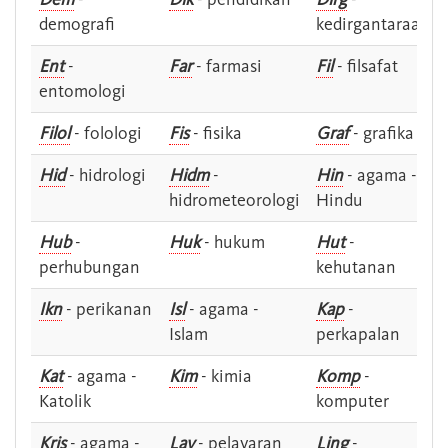
demografi
kedirgantaraan
Ent
-
Far
- farmasi
Fil
- filsafat
entomologi
Filol
- folologi
Fis
- fisika
Graf
- grafika
Hid
- hidrologi
Hidm
-
Hin
- agama -
hidrometeorologi
Hindu
Hub
-
Huk
- hukum
Hut
-
perhubungan
kehutanan
Ikn
- perikanan
Isl
- agama -
Kap
-
Islam
perkapalan
Kat
- agama -
Kim
- kimia
Komp
-
Katolik
komputer
Kris
- agama -
Lay
- pelayaran
Ling
-