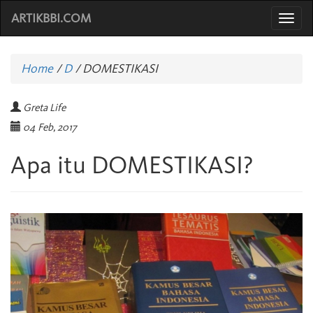
ARTIKBBI.COM
Togg
navi
Home
/
D
/
DOMESTIKASI
Greta Life
04 Feb, 2017
Apa itu DOMESTIKASI?