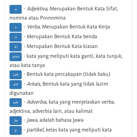
-
Adjektiva
, Merupakan Bentuk Kata Sifat,
a
nomina atau Pronomina
-
Verba
, Merupakan Bentuk Kata Kerja
v
- Merupakan Bentuk Kata benda
n
- Merupakan Bentuk Kata kiasan
ki
- kata yang meliputi kata ganti, kata tunjuk,
pron
atau kata tanya
- Bentuk kata percakapan (tidak baku)
cak
-
Arkais
, Bentuk kata yang tidak lazim
ark
digunakan
-
Adverbia
, kata yang menjelaskan verba,
adv
adjektiva, adverbia lain, atau kalimat
-
Jawa
, adalah bahasa Jawa
Jw
-
partikel
, kelas kata yang meliputi kata
p