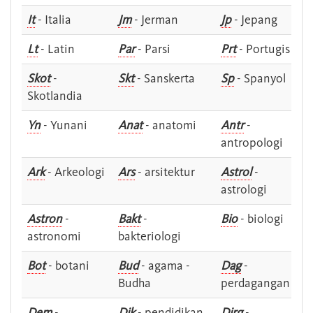
It
- Italia
Jm
- Jerman
Jp
- Jepang
Lt
- Latin
Par
- Parsi
Prt
- Portugis
Skot
-
Skt
- Sanskerta
Sp
- Spanyol
Skotlandia
Yn
- Yunani
Anat
- anatomi
Antr
-
antropologi
Ark
- Arkeologi
Ars
- arsitektur
Astrol
-
astrologi
Astron
-
Bakt
-
Bio
- biologi
astronomi
bakteriologi
Bot
- botani
Bud
- agama -
Dag
-
Budha
perdagangan
Dem
-
Dik
- pendidikan
Dirg
-