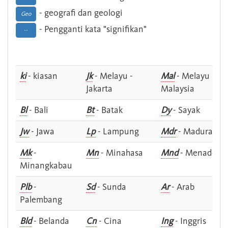
- geografi dan geologi
Geo
- Pengganti kata "signifikan"
--
ki
- kiasan
Jk
- Melayu -
Mal
- Melayu -
Jakarta
Malaysia
Bl
- Bali
Bt
- Batak
Dy
- Sayak
Jw
- Jawa
Lp
- Lampung
Mdr
- Madura
Mk
-
Mn
- Minahasa
Mnd
- Menado
Minangkabau
Plb
-
Sd
- Sunda
Ar
- Arab
Palembang
Bld
- Belanda
Cn
- Cina
Ing
- Inggris