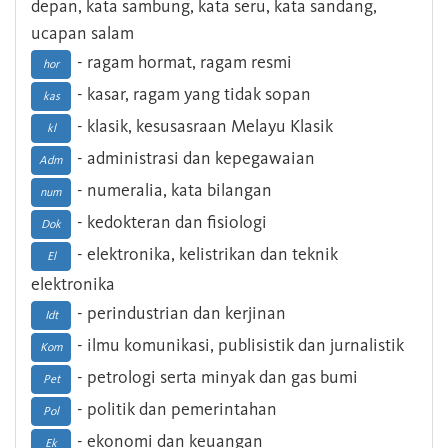
depan, kata sambung, kata seru, kata sandang,
ucapan salam
- ragam hormat, ragam resmi
hor
- kasar, ragam yang tidak sopan
kas
- klasik, kesusasraan Melayu Klasik
kl
- administrasi dan kepegawaian
Adm
- numeralia, kata bilangan
num
- kedokteran dan fisiologi
Dok
- elektronika, kelistrikan dan teknik
El
elektronika
- perindustrian dan kerjinan
Idt
- ilmu komunikasi, publisistik dan jurnalistik
Kom
- petrologi serta minyak dan gas bumi
Pet
- politik dan pemerintahan
Pol
- ekonomi dan keuangan
Ek