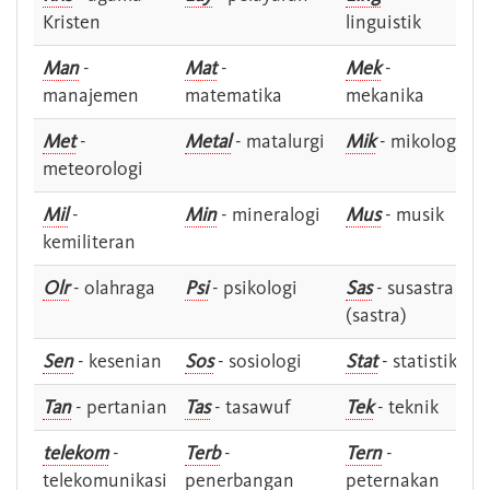
Kristen
linguistik
Man
-
Mat
-
Mek
-
manajemen
matematika
mekanika
Met
-
Metal
- matalurgi
Mik
- mikologi
meteorologi
Mil
-
Min
- mineralogi
Mus
- musik
kemiliteran
Olr
- olahraga
Psi
- psikologi
Sas
- susastra -
(sastra)
Sen
- kesenian
Sos
- sosiologi
Stat
- statistik
Tan
- pertanian
Tas
- tasawuf
Tek
- teknik
telekom
-
Terb
-
Tern
-
telekomunikasi
penerbangan
peternakan