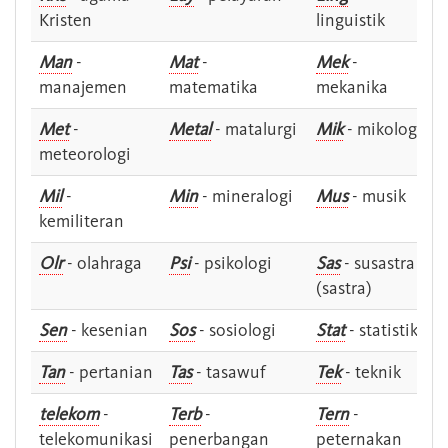
Kristen
linguistik
Man
-
Mat
-
Mek
-
manajemen
matematika
mekanika
Met
-
Metal
- matalurgi
Mik
- mikologi
meteorologi
Mil
-
Min
- mineralogi
Mus
- musik
kemiliteran
Olr
- olahraga
Psi
- psikologi
Sas
- susastra -
(sastra)
Sen
- kesenian
Sos
- sosiologi
Stat
- statistik
Tan
- pertanian
Tas
- tasawuf
Tek
- teknik
telekom
-
Terb
-
Tern
-
telekomunikasi
penerbangan
peternakan