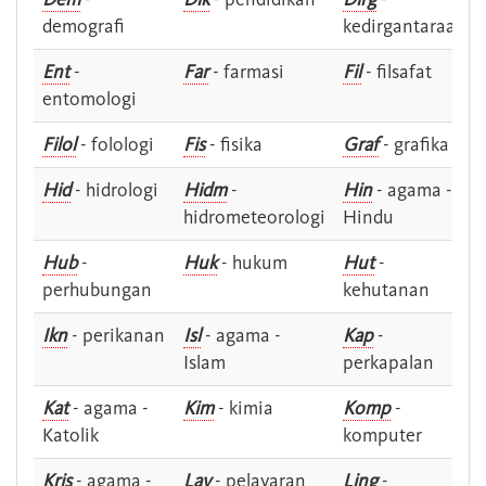
demografi
kedirgantaraan
Ent
-
Far
- farmasi
Fil
- filsafat
entomologi
Filol
- folologi
Fis
- fisika
Graf
- grafika
Hid
- hidrologi
Hidm
-
Hin
- agama -
hidrometeorologi
Hindu
Hub
-
Huk
- hukum
Hut
-
perhubungan
kehutanan
Ikn
- perikanan
Isl
- agama -
Kap
-
Islam
perkapalan
Kat
- agama -
Kim
- kimia
Komp
-
Katolik
komputer
Kris
- agama -
Lay
- pelayaran
Ling
-