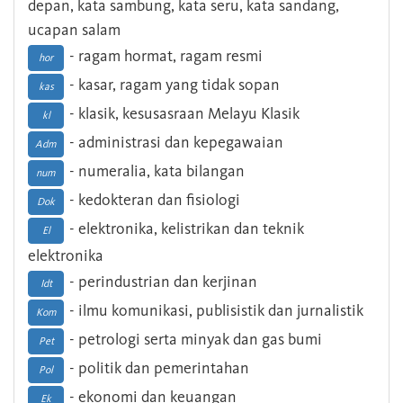
depan, kata sambung, kata seru, kata sandang,
ucapan salam
- ragam hormat, ragam resmi
hor
- kasar, ragam yang tidak sopan
kas
- klasik, kesusasraan Melayu Klasik
kl
- administrasi dan kepegawaian
Adm
- numeralia, kata bilangan
num
- kedokteran dan fisiologi
Dok
- elektronika, kelistrikan dan teknik
El
elektronika
- perindustrian dan kerjinan
Idt
- ilmu komunikasi, publisistik dan jurnalistik
Kom
- petrologi serta minyak dan gas bumi
Pet
- politik dan pemerintahan
Pol
- ekonomi dan keuangan
Ek