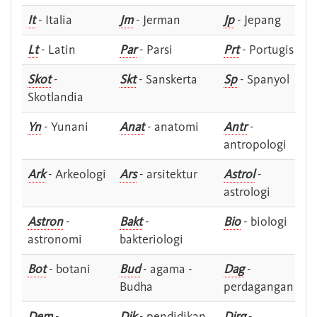
It
- Italia
Jm
- Jerman
Jp
- Jepang
Lt
- Latin
Par
- Parsi
Prt
- Portugis
Skot
-
Skt
- Sanskerta
Sp
- Spanyol
Skotlandia
Yn
- Yunani
Anat
- anatomi
Antr
-
antropologi
Ark
- Arkeologi
Ars
- arsitektur
Astrol
-
astrologi
Astron
-
Bakt
-
Bio
- biologi
astronomi
bakteriologi
Bot
- botani
Bud
- agama -
Dag
-
Budha
perdagangan
Dem
-
Dik
- pendidikan
Dirg
-