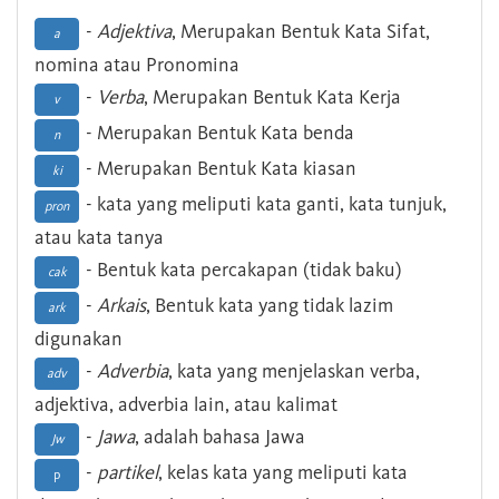
-
Adjektiva
, Merupakan Bentuk Kata Sifat,
a
nomina atau Pronomina
-
Verba
, Merupakan Bentuk Kata Kerja
v
- Merupakan Bentuk Kata benda
n
- Merupakan Bentuk Kata kiasan
ki
- kata yang meliputi kata ganti, kata tunjuk,
pron
atau kata tanya
- Bentuk kata percakapan (tidak baku)
cak
-
Arkais
, Bentuk kata yang tidak lazim
ark
digunakan
-
Adverbia
, kata yang menjelaskan verba,
adv
adjektiva, adverbia lain, atau kalimat
-
Jawa
, adalah bahasa Jawa
Jw
-
partikel
, kelas kata yang meliputi kata
p