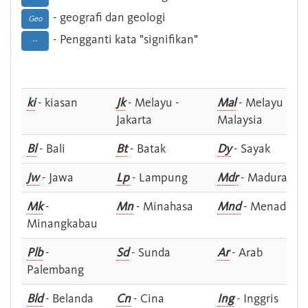
- geografi dan geologi
Geo
- Pengganti kata "signifikan"
--
ki
- kiasan
Jk
- Melayu -
Mal
- Melayu -
Jakarta
Malaysia
Bl
- Bali
Bt
- Batak
Dy
- Sayak
Jw
- Jawa
Lp
- Lampung
Mdr
- Madura
Mk
-
Mn
- Minahasa
Mnd
- Menado
Minangkabau
Plb
-
Sd
- Sunda
Ar
- Arab
Palembang
Bld
- Belanda
Cn
- Cina
Ing
- Inggris