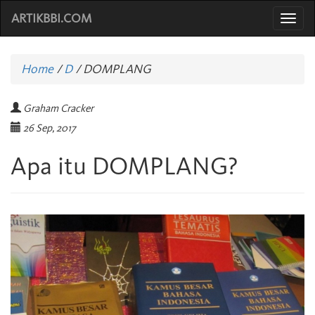
ARTIKBBI.COM
Togg
navi
Home
/
D
/
DOMPLANG
Graham Cracker
26 Sep, 2017
Apa itu DOMPLANG?