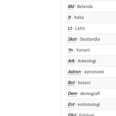
Bld
- Belanda
It
- Italia
Lt
- Latin
Skot
- Skotlandia
Yn
- Yunani
Ark
- Arkeologi
Astron
- astronomi
Bot
- botani
Dem
- demografi
Ent
- entomologi
Filol
- folologi