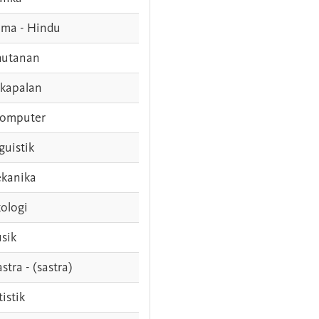
ama - Hindu
hutanan
rkapalan
komputer
guistik
kanika
ologi
sik
stra - (sastra)
tistik