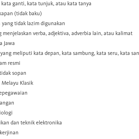
 kata ganti, kata tunjuk, atau kata tanya
kapan (tidak baku)
a yang tidak lazim digunakan
g menjelaskan verba, adjektiva, adverbia lain, atau kalimat
sa Jawa
a yang meliputi kata depan, kata sambung, kata seru, kata s
gam resmi
 tidak sopan
n Melayu Klasik
 kepegawaian
ilangan
iologi
rikan dan teknik elektronika
kerjinan