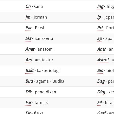
Cn
- Cina
Ing
- Ing
Jm
- Jerman
Jp
- Jepa
Par
- Parsi
Prt
- Por
Skt
- Sanskerta
Sp
- Spa
Anat
- anatomi
Antr
- an
Ars
- arsitektur
Astrol
- a
Bakt
- bakteriologi
Bio
- bio
Bud
- agama - Budha
Dag
- pe
Dik
- pendidikan
Dirg
- ke
Far
- farmasi
Fil
- filsa
Fis
- fisika
Graf
- gr