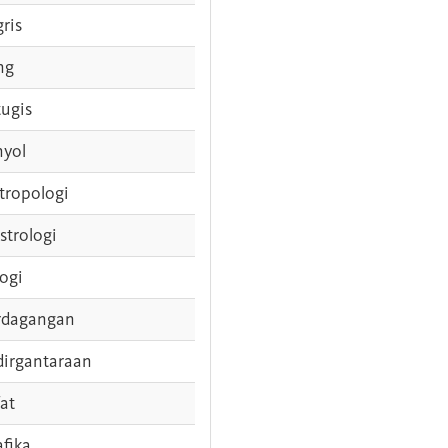
gris
ng
tugis
nyol
tropologi
strologi
logi
rdagangan
dirgantaraan
fat
afika