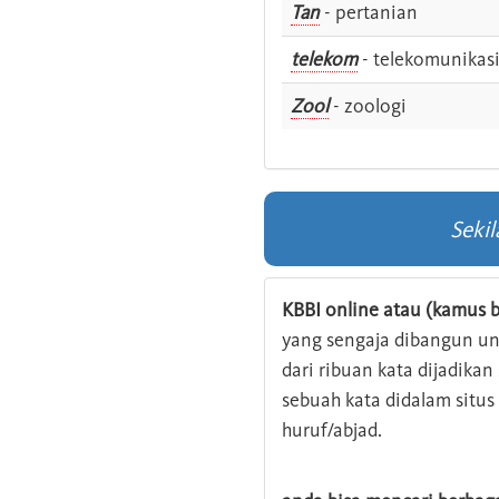
Tan
- pertanian
telekom
- telekomunikas
Zool
- zoologi
Seki
KBBI online atau (kamus b
yang sengaja dibangun u
dari ribuan kata dijadika
sebuah kata didalam situ
huruf/abjad.