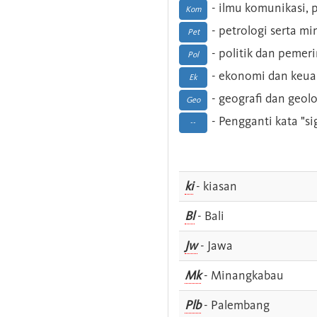
- ilmu komunikasi, pu
Kom
- petrologi serta m
Pet
- politik dan pemer
Pol
- ekonomi dan keu
Ek
- geografi dan geolo
Geo
- Pengganti kata "si
--
ki
- kiasan
Bl
- Bali
Jw
- Jawa
Mk
- Minangkabau
Plb
- Palembang