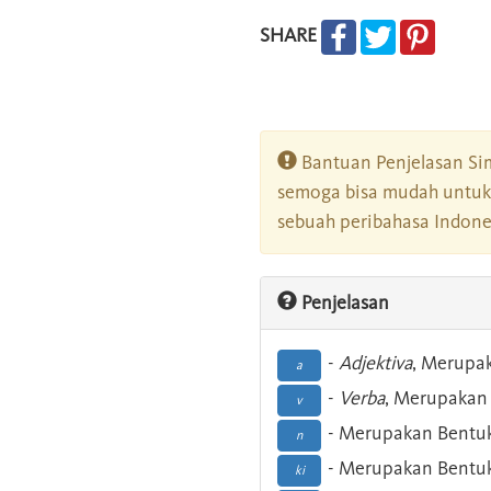
SHARE
Bantuan Penjelasan Sim
semoga bisa mudah untuk 
sebuah peribahasa Indonesi
Penjelasan
-
Adjektiva
, Merupa
a
-
Verba
, Merupakan 
v
- Merupakan Bentuk
n
- Merupakan Bentuk
ki