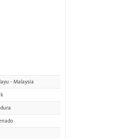
ayu - Malaysia
ak
dura
enado