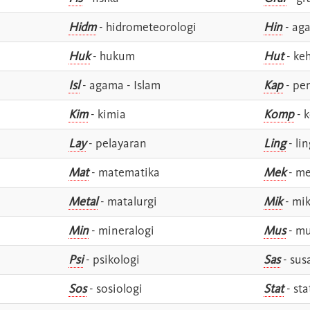
Hidm
- hidrometeorologi
Hin
- ag
Huk
- hukum
Hut
- ke
Isl
- agama - Islam
Kap
- pe
Kim
- kimia
Komp
- 
Lay
- pelayaran
Ling
- lin
Mat
- matematika
Mek
- me
Metal
- matalurgi
Mik
- mik
Min
- mineralogi
Mus
- mu
Psi
- psikologi
Sas
- susa
Sos
- sosiologi
Stat
- sta