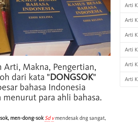
Arti 
Arti 
Arti
Arti 
Arti 
h Arti, Makna, Pengertian,
oh dari kata "
DONGSOK
"
Arti 
esar bahasa Indonesia
n menurut para ahli bahasa.
sok, men-dong-sok
Sd
v
mendesak dng sangat,