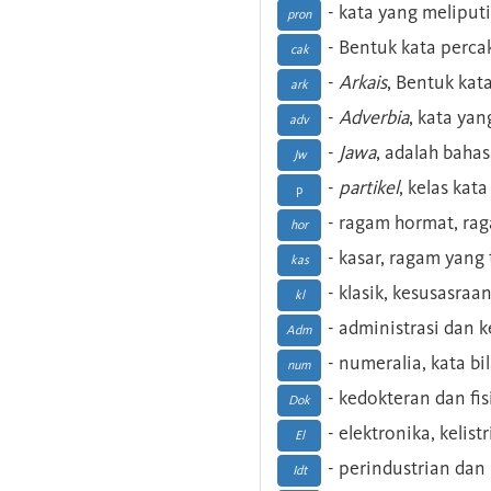
- kata yang meliputi
pron
- Bentuk kata perca
cak
-
Arkais
, Bentuk kat
ark
-
Adverbia
, kata yan
adv
-
Jawa
, adalah baha
Jw
-
partikel
, kelas kat
p
- ragam hormat, ra
hor
- kasar, ragam yang
kas
- klasik, kesusasraa
kl
- administrasi dan
Adm
- numeralia, kata b
num
- kedokteran dan fis
Dok
- elektronika, kelist
El
- perindustrian dan 
Idt