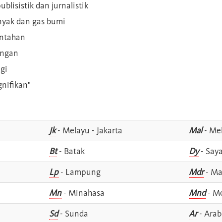
blisistik dan jurnalistik
inyak dan gas bumi
intahan
angan
gi
gnifikan"
Jk
- Melayu - Jakarta
Mal
- Mel
Bt
- Batak
Dy
- Say
Lp
- Lampung
Mdr
- Ma
Mn
- Minahasa
Mnd
- M
Sd
- Sunda
Ar
- Arab