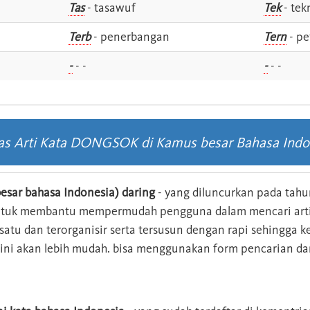
Tas
- tasawuf
Tek
- tek
i
Terb
- penerbangan
Tern
- pe
-
- -
-
- -
las Arti Kata DONGSOK di Kamus besar Bahasa Indo
esar bahasa Indonesia) daring
- yang diluncurkan pada tahun
ntuk membantu mempermudah pengguna dalam mencari arti 
n satu dan terorganisir serta tersusun dengan rapi sehingga
s ini akan lebih mudah. bisa menggunakan form pencarian da