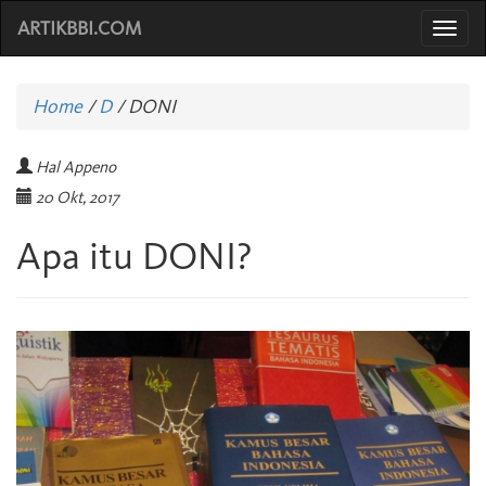
ARTIKBBI.COM
Togg
navi
Home
/
D
/
DONI
Hal Appeno
20 Okt, 2017
Apa itu DONI?