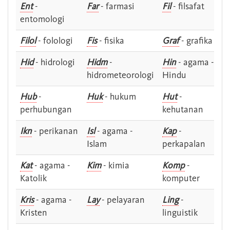
Ent
-
Far
- farmasi
Fil
- filsafat
entomologi
Filol
- folologi
Fis
- fisika
Graf
- grafika
Hid
- hidrologi
Hidm
-
Hin
- agama -
hidrometeorologi
Hindu
Hub
-
Huk
- hukum
Hut
-
perhubungan
kehutanan
Ikn
- perikanan
Isl
- agama -
Kap
-
Islam
perkapalan
Kat
- agama -
Kim
- kimia
Komp
-
Katolik
komputer
Kris
- agama -
Lay
- pelayaran
Ling
-
Kristen
linguistik