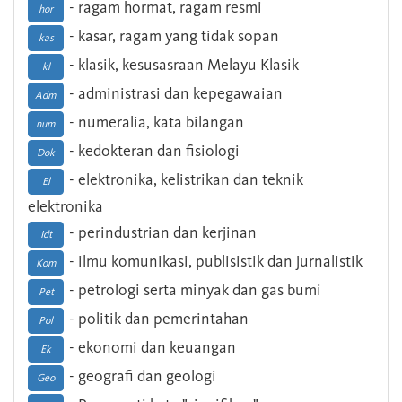
- ragam hormat, ragam resmi
hor
- kasar, ragam yang tidak sopan
kas
- klasik, kesusasraan Melayu Klasik
kl
- administrasi dan kepegawaian
Adm
- numeralia, kata bilangan
num
- kedokteran dan fisiologi
Dok
- elektronika, kelistrikan dan teknik
El
elektronika
- perindustrian dan kerjinan
Idt
- ilmu komunikasi, publisistik dan jurnalistik
Kom
- petrologi serta minyak dan gas bumi
Pet
- politik dan pemerintahan
Pol
- ekonomi dan keuangan
Ek
- geografi dan geologi
Geo