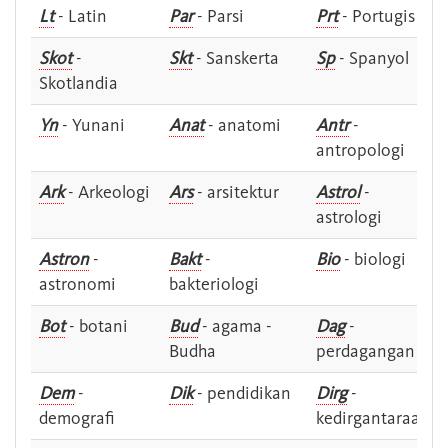
Lt
- Latin
Par
- Parsi
Prt
- Portugis
Skot
-
Skt
- Sanskerta
Sp
- Spanyol
Skotlandia
Yn
- Yunani
Anat
- anatomi
Antr
-
antropologi
Ark
- Arkeologi
Ars
- arsitektur
Astrol
-
astrologi
Astron
-
Bakt
-
Bio
- biologi
astronomi
bakteriologi
Bot
- botani
Bud
- agama -
Dag
-
Budha
perdagangan
Dem
-
Dik
- pendidikan
Dirg
-
demografi
kedirgantaraan