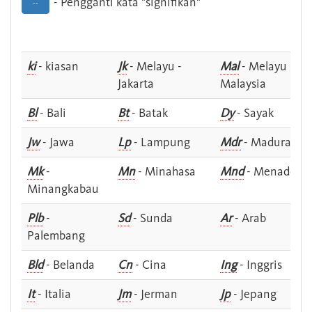
- Pengganti kata "signifikan"
--
ki
- kiasan
Jk
- Melayu -
Mal
- Melayu -
Jakarta
Malaysia
Bl
- Bali
Bt
- Batak
Dy
- Sayak
Jw
- Jawa
Lp
- Lampung
Mdr
- Madura
Mk
-
Mn
- Minahasa
Mnd
- Menado
Minangkabau
Plb
-
Sd
- Sunda
Ar
- Arab
Palembang
Bld
- Belanda
Cn
- Cina
Ing
- Inggris
It
- Italia
Jm
- Jerman
Jp
- Jepang