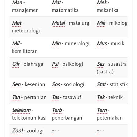
Man
-
Mat
-
Mek
-
manajemen
matematika
mekanika
Met
-
Metal
- matalurgi
Mik
- mikologi
meteorologi
Mil
-
Min
- mineralogi
Mus
- musik
kemiliteran
Olr
- olahraga
Psi
- psikologi
Sas
- susastra -
(sastra)
Sen
- kesenian
Sos
- sosiologi
Stat
- statistik
Tan
- pertanian
Tas
- tasawuf
Tek
- teknik
telekom
-
Terb
-
Tern
-
telekomunikasi
penerbangan
peternakan
Zool
- zoologi
-
- -
-
- -