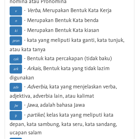
nomina atau Pronomina
-
Verba
, Merupakan Bentuk Kata Kerja
v
- Merupakan Bentuk Kata benda
n
- Merupakan Bentuk Kata kiasan
ki
- kata yang meliputi kata ganti, kata tunjuk,
pron
atau kata tanya
- Bentuk kata percakapan (tidak baku)
cak
-
Arkais
, Bentuk kata yang tidak lazim
ark
digunakan
-
Adverbia
, kata yang menjelaskan verba,
adv
adjektiva, adverbia lain, atau kalimat
-
Jawa
, adalah bahasa Jawa
Jw
-
partikel
, kelas kata yang meliputi kata
p
depan, kata sambung, kata seru, kata sandang,
ucapan salam