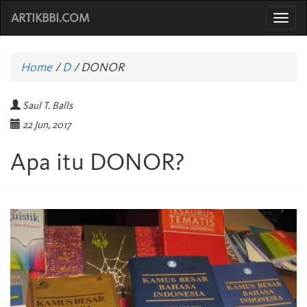
ARTIKBBI.COM
Togg
navi
Home
/
D
/
DONOR
Saul T. Balls
22 Jun, 2017
Apa itu DONOR?