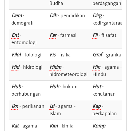
Budha
perdagangan
Dem
-
Dik
- pendidikan
Dirg
-
demografi
kedirgantaraan
Ent
-
Far
- farmasi
Fil
- filsafat
entomologi
Filol
- folologi
Fis
- fisika
Graf
- grafika
Hid
- hidrologi
Hidm
-
Hin
- agama -
hidrometeorologi
Hindu
Hub
-
Huk
- hukum
Hut
-
perhubungan
kehutanan
Ikn
- perikanan
Isl
- agama -
Kap
-
Islam
perkapalan
Kat
- agama -
Kim
- kimia
Komp
-