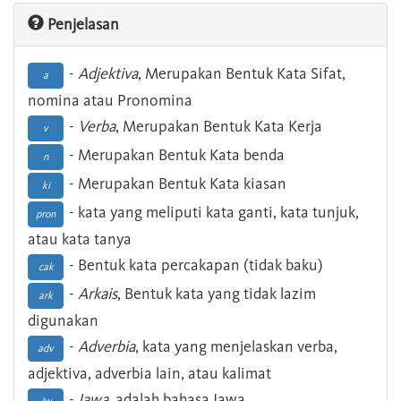
Penjelasan
-
Adjektiva
, Merupakan Bentuk Kata Sifat,
a
nomina atau Pronomina
-
Verba
, Merupakan Bentuk Kata Kerja
v
- Merupakan Bentuk Kata benda
n
- Merupakan Bentuk Kata kiasan
ki
- kata yang meliputi kata ganti, kata tunjuk,
pron
atau kata tanya
- Bentuk kata percakapan (tidak baku)
cak
-
Arkais
, Bentuk kata yang tidak lazim
ark
digunakan
-
Adverbia
, kata yang menjelaskan verba,
adv
adjektiva, adverbia lain, atau kalimat
-
Jawa
, adalah bahasa Jawa