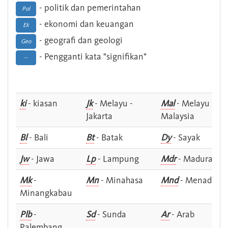
- politik dan pemerintahan
Pol
- ekonomi dan keuangan
Ek
- geografi dan geologi
Geo
- Pengganti kata "signifikan"
--
ki
- kiasan
Jk
- Melayu -
Mal
- Melayu -
Jakarta
Malaysia
Bl
- Bali
Bt
- Batak
Dy
- Sayak
Jw
- Jawa
Lp
- Lampung
Mdr
- Madura
Mk
-
Mn
- Minahasa
Mnd
- Menado
Minangkabau
Plb
-
Sd
- Sunda
Ar
- Arab
Palembang