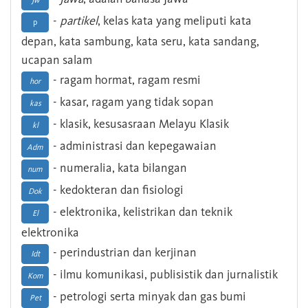
Jw
-
partikel
, kelas kata yang meliputi kata
p
depan, kata sambung, kata seru, kata sandang,
ucapan salam
- ragam hormat, ragam resmi
hor
- kasar, ragam yang tidak sopan
kas
- klasik, kesusasraan Melayu Klasik
kl
- administrasi dan kepegawaian
Adm
- numeralia, kata bilangan
num
- kedokteran dan fisiologi
Dok
- elektronika, kelistrikan dan teknik
El
elektronika
- perindustrian dan kerjinan
Idt
- ilmu komunikasi, publisistik dan jurnalistik
Kom
- petrologi serta minyak dan gas bumi
Pet