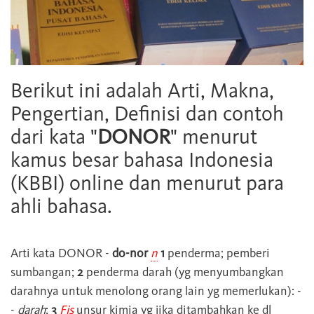
Berikut ini adalah Arti, Makna,
Pengertian, Definisi dan contoh
dari kata "
DONOR
" menurut
kamus besar bahasa Indonesia
(KBBI) online dan menurut para
ahli bahasa.
Arti kata
DONOR
-
do-nor
n
1
penderma; pemberi
sumbangan;
2
penderma darah (yg menyumbangkan
darahnya untuk menolong orang lain yg memerlukan): -
-
darah
;
3
Fis
unsur kimia yg jika ditambahkan ke dl