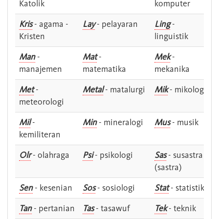
Katolik
komputer
Kris
- agama -
Lay
- pelayaran
Ling
-
Kristen
linguistik
Man
-
Mat
-
Mek
-
manajemen
matematika
mekanika
Met
-
Metal
- matalurgi
Mik
- mikologi
meteorologi
Mil
-
Min
- mineralogi
Mus
- musik
kemiliteran
Olr
- olahraga
Psi
- psikologi
Sas
- susastra -
(sastra)
Sen
- kesenian
Sos
- sosiologi
Stat
- statistik
Tan
- pertanian
Tas
- tasawuf
Tek
- teknik