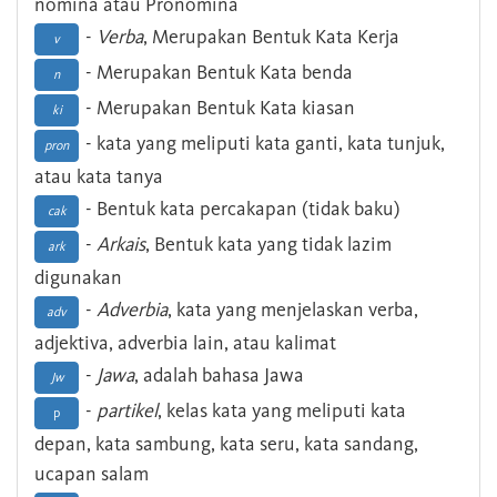
nomina atau Pronomina
-
Verba
, Merupakan Bentuk Kata Kerja
v
- Merupakan Bentuk Kata benda
n
- Merupakan Bentuk Kata kiasan
ki
- kata yang meliputi kata ganti, kata tunjuk,
pron
atau kata tanya
- Bentuk kata percakapan (tidak baku)
cak
-
Arkais
, Bentuk kata yang tidak lazim
ark
digunakan
-
Adverbia
, kata yang menjelaskan verba,
adv
adjektiva, adverbia lain, atau kalimat
-
Jawa
, adalah bahasa Jawa
Jw
-
partikel
, kelas kata yang meliputi kata
p
depan, kata sambung, kata seru, kata sandang,
ucapan salam