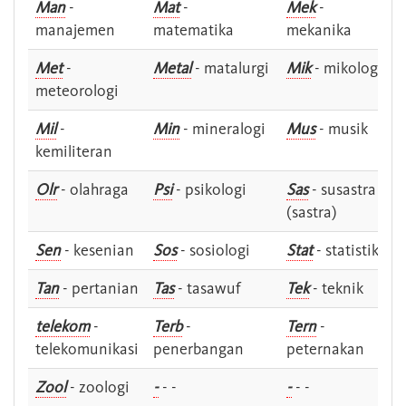
Man
-
Mat
-
Mek
-
manajemen
matematika
mekanika
Met
-
Metal
- matalurgi
Mik
- mikologi
meteorologi
Mil
-
Min
- mineralogi
Mus
- musik
kemiliteran
Olr
- olahraga
Psi
- psikologi
Sas
- susastra -
(sastra)
Sen
- kesenian
Sos
- sosiologi
Stat
- statistik
Tan
- pertanian
Tas
- tasawuf
Tek
- teknik
telekom
-
Terb
-
Tern
-
telekomunikasi
penerbangan
peternakan
Zool
- zoologi
-
- -
-
- -