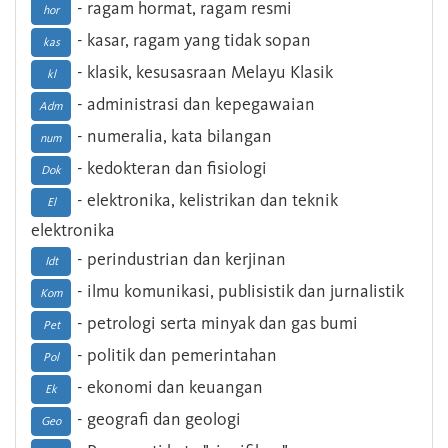
- ragam hormat, ragam resmi
hor
- kasar, ragam yang tidak sopan
kas
- klasik, kesusasraan Melayu Klasik
kl
- administrasi dan kepegawaian
Adm
- numeralia, kata bilangan
num
- kedokteran dan fisiologi
Dok
- elektronika, kelistrikan dan teknik
El
elektronika
- perindustrian dan kerjinan
Idt
- ilmu komunikasi, publisistik dan jurnalistik
Kom
- petrologi serta minyak dan gas bumi
Pet
- politik dan pemerintahan
Pol
- ekonomi dan keuangan
Ek
- geografi dan geologi
Geo