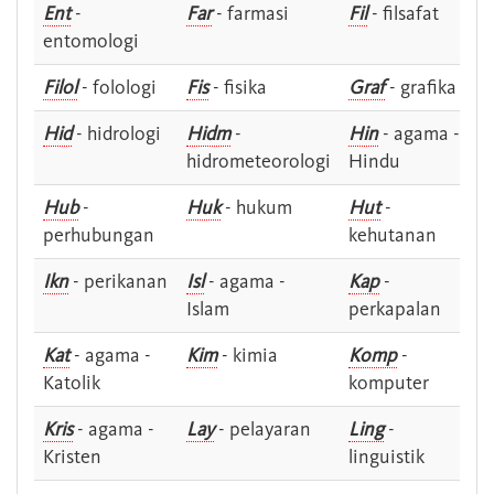
Ent
-
Far
- farmasi
Fil
- filsafat
entomologi
Filol
- folologi
Fis
- fisika
Graf
- grafika
Hid
- hidrologi
Hidm
-
Hin
- agama -
hidrometeorologi
Hindu
Hub
-
Huk
- hukum
Hut
-
perhubungan
kehutanan
Ikn
- perikanan
Isl
- agama -
Kap
-
Islam
perkapalan
Kat
- agama -
Kim
- kimia
Komp
-
Katolik
komputer
Kris
- agama -
Lay
- pelayaran
Ling
-
Kristen
linguistik