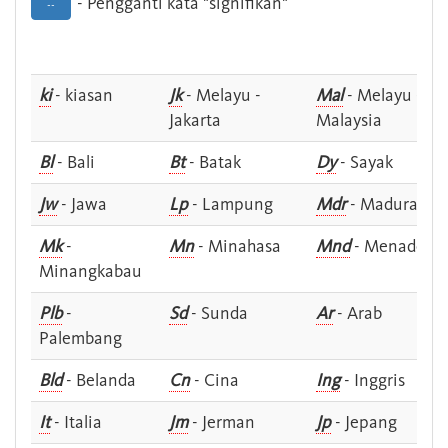
- Pengganti kata "signifikan"
--
ki
- kiasan
Jk
- Melayu -
Mal
- Melayu -
Jakarta
Malaysia
Bl
- Bali
Bt
- Batak
Dy
- Sayak
Jw
- Jawa
Lp
- Lampung
Mdr
- Madura
Mk
-
Mn
- Minahasa
Mnd
- Menado
Minangkabau
Plb
-
Sd
- Sunda
Ar
- Arab
Palembang
Bld
- Belanda
Cn
- Cina
Ing
- Inggris
It
- Italia
Jm
- Jerman
Jp
- Jepang