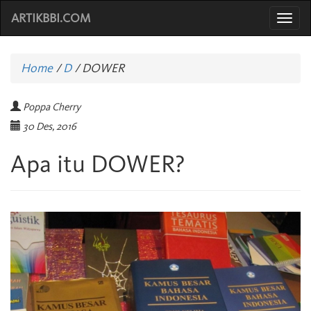
ARTIKBBI.COM
Togg
navi
Home
/
D
/
DOWER
Poppa Cherry
30 Des, 2016
Apa itu DOWER?