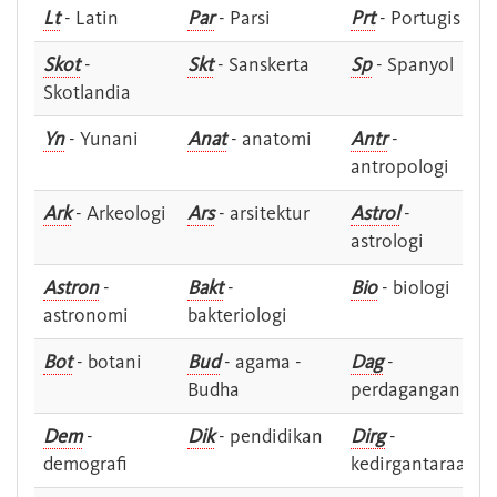
Lt
- Latin
Par
- Parsi
Prt
- Portugis
Skot
-
Skt
- Sanskerta
Sp
- Spanyol
Skotlandia
Yn
- Yunani
Anat
- anatomi
Antr
-
antropologi
Ark
- Arkeologi
Ars
- arsitektur
Astrol
-
astrologi
Astron
-
Bakt
-
Bio
- biologi
astronomi
bakteriologi
Bot
- botani
Bud
- agama -
Dag
-
Budha
perdagangan
Dem
-
Dik
- pendidikan
Dirg
-
demografi
kedirgantaraan