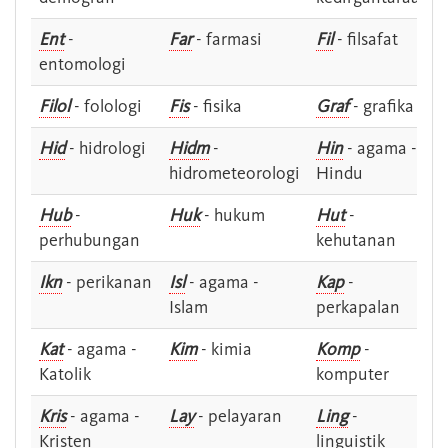
Ent
-
Far
- farmasi
Fil
- filsafat
entomologi
Filol
- folologi
Fis
- fisika
Graf
- grafika
Hid
- hidrologi
Hidm
-
Hin
- agama -
hidrometeorologi
Hindu
Hub
-
Huk
- hukum
Hut
-
perhubungan
kehutanan
Ikn
- perikanan
Isl
- agama -
Kap
-
Islam
perkapalan
Kat
- agama -
Kim
- kimia
Komp
-
Katolik
komputer
Kris
- agama -
Lay
- pelayaran
Ling
-
Kristen
linguistik