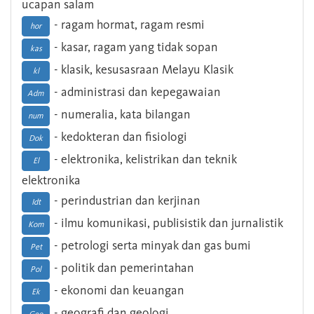
ucapan salam
- ragam hormat, ragam resmi
hor
- kasar, ragam yang tidak sopan
kas
- klasik, kesusasraan Melayu Klasik
kl
- administrasi dan kepegawaian
Adm
- numeralia, kata bilangan
num
- kedokteran dan fisiologi
Dok
- elektronika, kelistrikan dan teknik
El
elektronika
- perindustrian dan kerjinan
Idt
- ilmu komunikasi, publisistik dan jurnalistik
Kom
- petrologi serta minyak dan gas bumi
Pet
- politik dan pemerintahan
Pol
- ekonomi dan keuangan
Ek
- geografi dan geologi