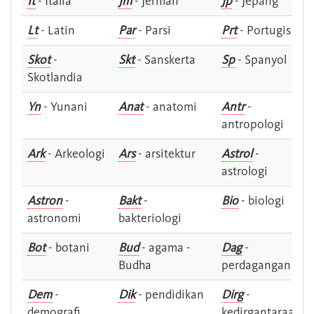
It
- Italia
Jm
- Jerman
Jp
- Jepang
Lt
- Latin
Par
- Parsi
Prt
- Portugis
Skot
-
Skt
- Sanskerta
Sp
- Spanyol
Skotlandia
Yn
- Yunani
Anat
- anatomi
Antr
-
antropologi
Ark
- Arkeologi
Ars
- arsitektur
Astrol
-
astrologi
Astron
-
Bakt
-
Bio
- biologi
astronomi
bakteriologi
Bot
- botani
Bud
- agama -
Dag
-
Budha
perdagangan
Dem
-
Dik
- pendidikan
Dirg
-
demografi
kedirgantaraan