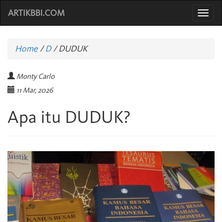
ARTIKBBI.COM
Togg
navi
Home
/
D
/
DUDUK
Monty Carlo
11 Mar, 2026
Apa itu DUDUK?