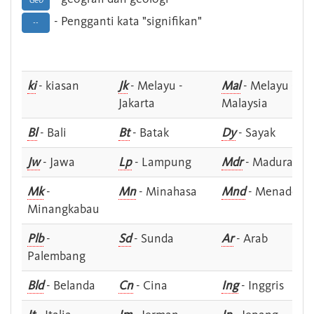
Geo
- Pengganti kata "signifikan"
--
ki
- kiasan
Jk
- Melayu -
Mal
- Melayu -
Jakarta
Malaysia
Bl
- Bali
Bt
- Batak
Dy
- Sayak
Jw
- Jawa
Lp
- Lampung
Mdr
- Madura
Mk
-
Mn
- Minahasa
Mnd
- Menado
Minangkabau
Plb
-
Sd
- Sunda
Ar
- Arab
Palembang
Bld
- Belanda
Cn
- Cina
Ing
- Inggris