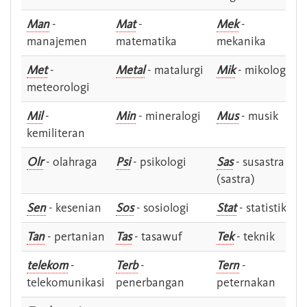
Man
-
Mat
-
Mek
-
manajemen
matematika
mekanika
Met
-
Metal
- matalurgi
Mik
- mikologi
meteorologi
Mil
-
Min
- mineralogi
Mus
- musik
kemiliteran
Olr
- olahraga
Psi
- psikologi
Sas
- susastra -
(sastra)
Sen
- kesenian
Sos
- sosiologi
Stat
- statistik
Tan
- pertanian
Tas
- tasawuf
Tek
- teknik
telekom
-
Terb
-
Tern
-
telekomunikasi
penerbangan
peternakan