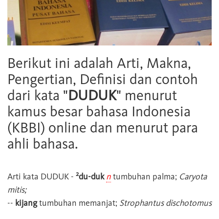
Berikut ini adalah Arti, Makna,
Pengertian, Definisi dan contoh
dari kata "
DUDUK
" menurut
kamus besar bahasa Indonesia
(KBBI) online dan menurut para
ahli bahasa.
2
Arti kata
DUDUK
-
du-duk
n
tumbuhan palma;
Caryota
mitis;
--
kijang
tumbuhan memanjat;
Strophantus dischotomus