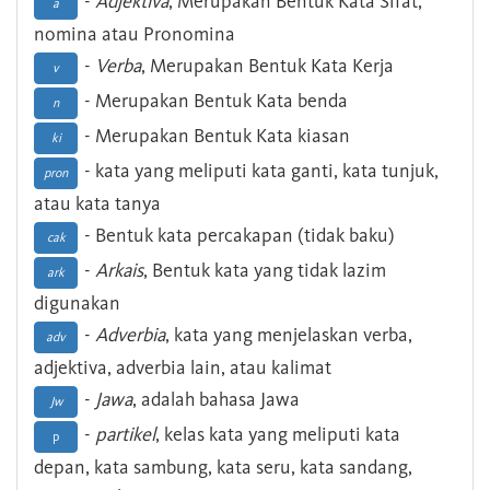
-
Adjektiva
, Merupakan Bentuk Kata Sifat,
a
nomina atau Pronomina
-
Verba
, Merupakan Bentuk Kata Kerja
v
- Merupakan Bentuk Kata benda
n
- Merupakan Bentuk Kata kiasan
ki
- kata yang meliputi kata ganti, kata tunjuk,
pron
atau kata tanya
- Bentuk kata percakapan (tidak baku)
cak
-
Arkais
, Bentuk kata yang tidak lazim
ark
digunakan
-
Adverbia
, kata yang menjelaskan verba,
adv
adjektiva, adverbia lain, atau kalimat
-
Jawa
, adalah bahasa Jawa
Jw
-
partikel
, kelas kata yang meliputi kata
p
depan, kata sambung, kata seru, kata sandang,