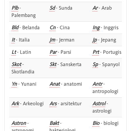
Plb
-
Sd
- Sunda
Ar
- Arab
Palembang
Bld
- Belanda
Cn
- Cina
Ing
- Inggris
It
- Italia
Jm
- Jerman
Jp
- Jepang
Lt
- Latin
Par
- Parsi
Prt
- Portugis
Skot
-
Skt
- Sanskerta
Sp
- Spanyol
Skotlandia
Yn
- Yunani
Anat
- anatomi
Antr
-
antropologi
Ark
- Arkeologi
Ars
- arsitektur
Astrol
-
astrologi
Astron
-
Bakt
-
Bio
- biologi
astronomi
bakteriologi