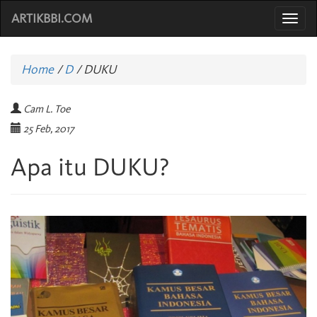
ARTIKBBI.COM
Togg
navi
Home
/
D
/
DUKU
Cam L. Toe
25 Feb, 2017
Apa itu DUKU?