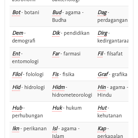
Bot
- botani
Bud
- agama -
Dag
-
Budha
perdagangan
Dem
-
Dik
- pendidikan
Dirg
-
demografi
kedirgantaraan
Ent
-
Far
- farmasi
Fil
- filsafat
entomologi
Filol
- folologi
Fis
- fisika
Graf
- grafika
Hid
- hidrologi
Hidm
-
Hin
- agama -
hidrometeorologi
Hindu
Hub
-
Huk
- hukum
Hut
-
perhubungan
kehutanan
Ikn
- perikanan
Isl
- agama -
Kap
-
Islam
perkapalan