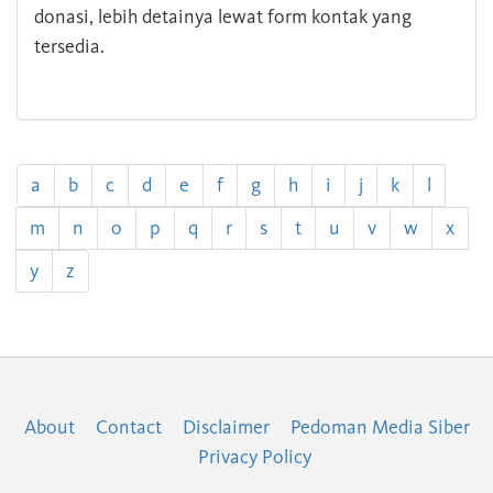
donasi, lebih detainya lewat form kontak yang
tersedia.
a
b
c
d
e
f
g
h
i
j
k
l
m
n
o
p
q
r
s
t
u
v
w
x
y
z
About
Contact
Disclaimer
Pedoman Media Siber
Privacy Policy