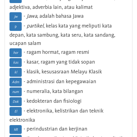
adjektiva, adverbia lain, atau kalimat
-
Jawa
, adalah bahasa Jawa
Jw
-
partikel
, kelas kata yang meliputi kata
p
depan, kata sambung, kata seru, kata sandang,
ucapan salam
- ragam hormat, ragam resmi
hor
- kasar, ragam yang tidak sopan
kas
- klasik, kesusasraan Melayu Klasik
kl
- administrasi dan kepegawaian
Adm
- numeralia, kata bilangan
num
- kedokteran dan fisiologi
Dok
- elektronika, kelistrikan dan teknik
El
elektronika
- perindustrian dan kerjinan
Idt