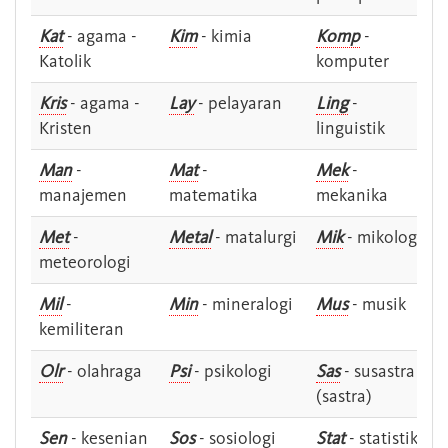
Kat
- agama -
Kim
- kimia
Komp
-
Katolik
komputer
Kris
- agama -
Lay
- pelayaran
Ling
-
Kristen
linguistik
Man
-
Mat
-
Mek
-
manajemen
matematika
mekanika
Met
-
Metal
- matalurgi
Mik
- mikologi
meteorologi
Mil
-
Min
- mineralogi
Mus
- musik
kemiliteran
Olr
- olahraga
Psi
- psikologi
Sas
- susastra -
(sastra)
Sen
- kesenian
Sos
- sosiologi
Stat
- statistik