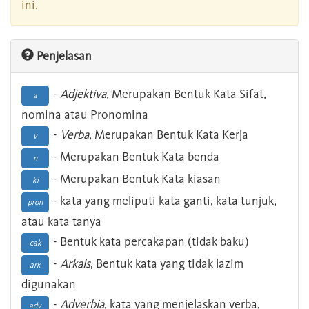
ini.
Penjelasan
-
Adjektiva
, Merupakan Bentuk Kata Sifat,
a
nomina atau Pronomina
-
Verba
, Merupakan Bentuk Kata Kerja
v
- Merupakan Bentuk Kata benda
n
- Merupakan Bentuk Kata kiasan
ki
- kata yang meliputi kata ganti, kata tunjuk,
pron
atau kata tanya
- Bentuk kata percakapan (tidak baku)
cak
-
Arkais
, Bentuk kata yang tidak lazim
ark
digunakan
-
Adverbia
, kata yang menjelaskan verba,
adv