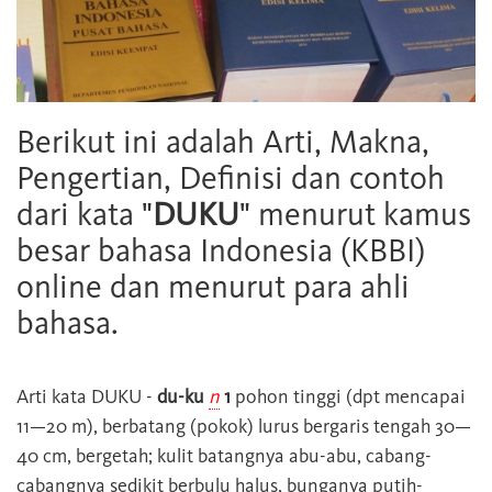
Berikut ini adalah Arti, Makna,
Pengertian, Definisi dan contoh
dari kata "
DUKU
" menurut kamus
besar bahasa Indonesia (KBBI)
online dan menurut para ahli
bahasa.
Arti kata
DUKU
-
du-ku
n
1
pohon tinggi (dpt mencapai
11—20 m), berbatang (pokok) lurus bergaris tengah 30—
40 cm, bergetah; kulit batangnya abu-abu, cabang-
cabangnya sedikit berbulu halus, bunganya putih-