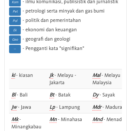
- ilmu komunikasi, publisistik dan jurnalistik
Kom
- petrologi serta minyak dan gas bumi
Pet
- politik dan pemerintahan
Pol
- ekonomi dan keuangan
Ek
- geografi dan geologi
Geo
- Pengganti kata "signifikan"
--
ki
- kiasan
Jk
- Melayu -
Mal
- Melayu -
Jakarta
Malaysia
Bl
- Bali
Bt
- Batak
Dy
- Sayak
Jw
- Jawa
Lp
- Lampung
Mdr
- Madura
Mk
-
Mn
- Minahasa
Mnd
- Menado
Minangkabau