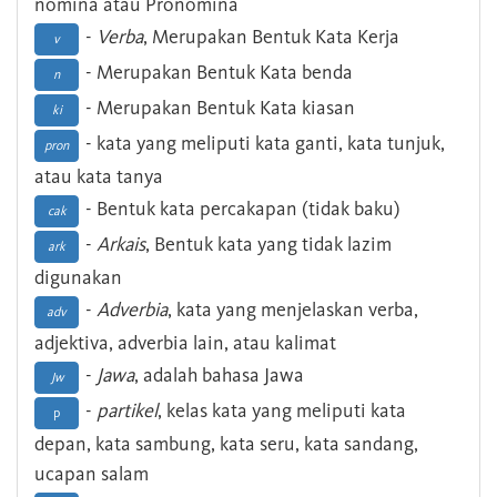
nomina atau Pronomina
-
Verba
, Merupakan Bentuk Kata Kerja
v
- Merupakan Bentuk Kata benda
n
- Merupakan Bentuk Kata kiasan
ki
- kata yang meliputi kata ganti, kata tunjuk,
pron
atau kata tanya
- Bentuk kata percakapan (tidak baku)
cak
-
Arkais
, Bentuk kata yang tidak lazim
ark
digunakan
-
Adverbia
, kata yang menjelaskan verba,
adv
adjektiva, adverbia lain, atau kalimat
-
Jawa
, adalah bahasa Jawa
Jw
-
partikel
, kelas kata yang meliputi kata
p
depan, kata sambung, kata seru, kata sandang,
ucapan salam