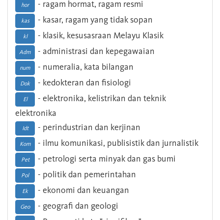
- ragam hormat, ragam resmi
hor
- kasar, ragam yang tidak sopan
kas
- klasik, kesusasraan Melayu Klasik
kl
- administrasi dan kepegawaian
Adm
- numeralia, kata bilangan
num
- kedokteran dan fisiologi
Dok
- elektronika, kelistrikan dan teknik
El
elektronika
- perindustrian dan kerjinan
Idt
- ilmu komunikasi, publisistik dan jurnalistik
Kom
- petrologi serta minyak dan gas bumi
Pet
- politik dan pemerintahan
Pol
- ekonomi dan keuangan
Ek
- geografi dan geologi
Geo