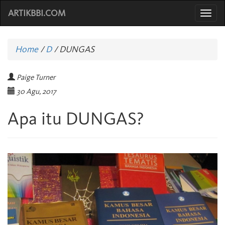
ARTIKBBI.COM
Togg
navi
Home
/
D
/
DUNGAS
Paige Turner
30 Agu, 2017
Apa itu DUNGAS?