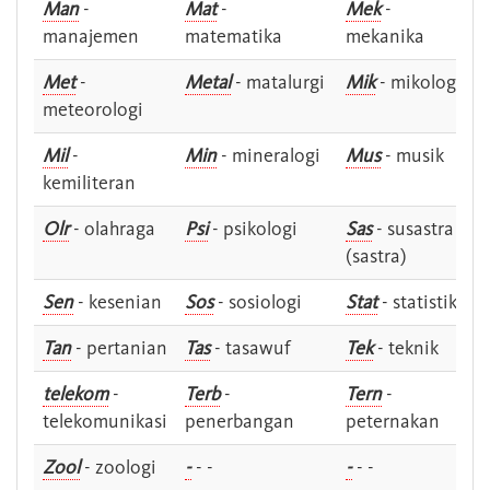
Man
-
Mat
-
Mek
-
manajemen
matematika
mekanika
Met
-
Metal
- matalurgi
Mik
- mikologi
meteorologi
Mil
-
Min
- mineralogi
Mus
- musik
kemiliteran
Olr
- olahraga
Psi
- psikologi
Sas
- susastra -
(sastra)
Sen
- kesenian
Sos
- sosiologi
Stat
- statistik
Tan
- pertanian
Tas
- tasawuf
Tek
- teknik
telekom
-
Terb
-
Tern
-
telekomunikasi
penerbangan
peternakan
Zool
- zoologi
-
- -
-
- -