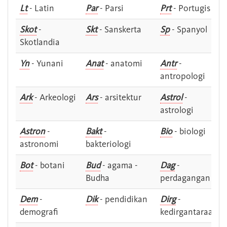
Lt
- Latin
Par
- Parsi
Prt
- Portugis
Skot
-
Skt
- Sanskerta
Sp
- Spanyol
Skotlandia
Yn
- Yunani
Anat
- anatomi
Antr
-
antropologi
Ark
- Arkeologi
Ars
- arsitektur
Astrol
-
astrologi
Astron
-
Bakt
-
Bio
- biologi
astronomi
bakteriologi
Bot
- botani
Bud
- agama -
Dag
-
Budha
perdagangan
Dem
-
Dik
- pendidikan
Dirg
-
demografi
kedirgantaraan