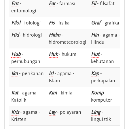
Ent
-
Far
- farmasi
Fil
- filsafat
entomologi
Filol
- folologi
Fis
- fisika
Graf
- grafika
Hid
- hidrologi
Hidm
-
Hin
- agama -
hidrometeorologi
Hindu
Hub
-
Huk
- hukum
Hut
-
perhubungan
kehutanan
Ikn
- perikanan
Isl
- agama -
Kap
-
Islam
perkapalan
Kat
- agama -
Kim
- kimia
Komp
-
Katolik
komputer
Kris
- agama -
Lay
- pelayaran
Ling
-
Kristen
linguistik