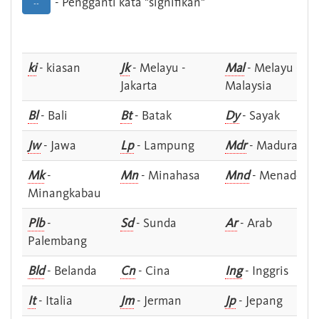
- Pengganti kata "signifikan"
--
ki
- kiasan
Jk
- Melayu -
Mal
- Melayu -
Jakarta
Malaysia
Bl
- Bali
Bt
- Batak
Dy
- Sayak
Jw
- Jawa
Lp
- Lampung
Mdr
- Madura
Mk
-
Mn
- Minahasa
Mnd
- Menado
Minangkabau
Plb
-
Sd
- Sunda
Ar
- Arab
Palembang
Bld
- Belanda
Cn
- Cina
Ing
- Inggris
It
- Italia
Jm
- Jerman
Jp
- Jepang