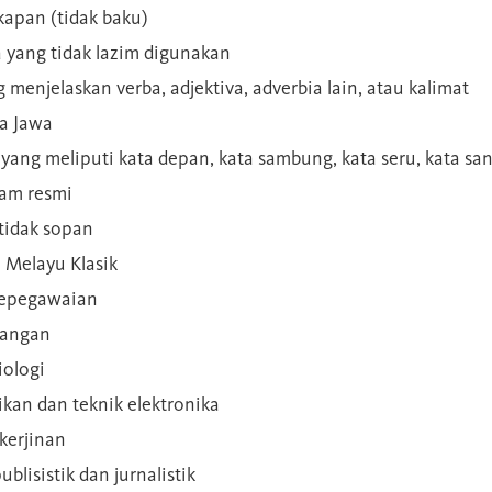
kapan (tidak baku)
a yang tidak lazim digunakan
g menjelaskan verba, adjektiva, adverbia lain, atau kalimat
sa Jawa
a yang meliputi kata depan, kata sambung, kata seru, kata s
gam resmi
 tidak sopan
n Melayu Klasik
 kepegawaian
ilangan
iologi
rikan dan teknik elektronika
kerjinan
blisistik dan jurnalistik