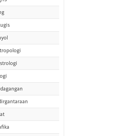
ng
tugis
nyol
tropologi
strologi
logi
rdagangan
dirgantaraan
fat
afika