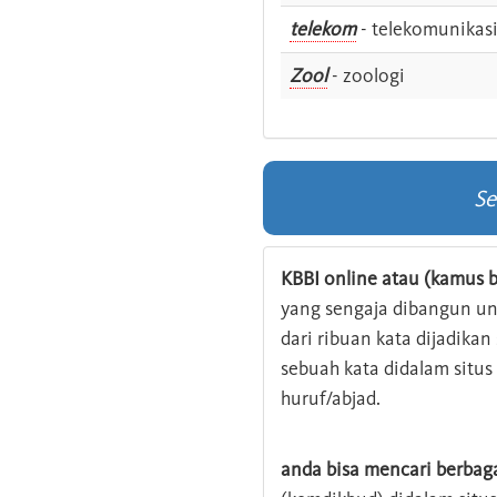
telekom
- telekomunikas
Zool
- zoologi
Se
KBBI online atau (kamus b
yang sengaja dibangun u
dari ribuan kata dijadika
sebuah kata didalam situ
huruf/abjad.
anda bisa mencari berbag