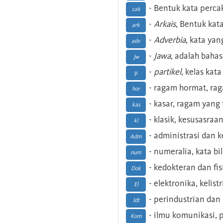
- Bentuk kata perca
cak
-
Arkais
, Bentuk kat
ark
-
Adverbia
, kata yan
adv
-
Jawa
, adalah baha
Jw
-
partikel
, kelas kat
p
- ragam hormat, ra
hor
- kasar, ragam yang
kas
- klasik, kesusasraa
kl
- administrasi dan
Adm
- numeralia, kata b
num
- kedokteran dan fis
Dok
- elektronika, kelist
El
- perindustrian dan 
Idt
- ilmu komunikasi, pu
Kom