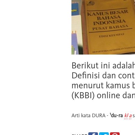
Berikut ini adala
Definisi dan cont
menurut kamus b
(KBBI) online da
1
Arti kata
DURA
-
du-ra
kl
a
s