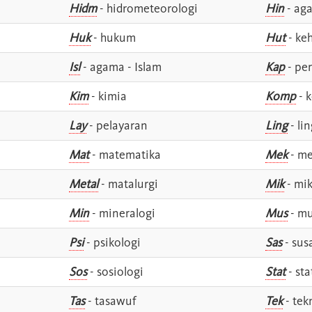
Hidm
- hidrometeorologi
Hin
- ag
Huk
- hukum
Hut
- ke
Isl
- agama - Islam
Kap
- pe
Kim
- kimia
Komp
- 
Lay
- pelayaran
Ling
- lin
Mat
- matematika
Mek
- me
Metal
- matalurgi
Mik
- mik
Min
- mineralogi
Mus
- mu
Psi
- psikologi
Sas
- susa
Sos
- sosiologi
Stat
- sta
Tas
- tasawuf
Tek
- tek