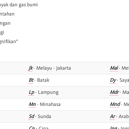
inyak dan gas bumi
intahan
angan
gi
gnifikan"
Jk
- Melayu - Jakarta
Mal
- Mel
Bt
- Batak
Dy
- Say
Lp
- Lampung
Mdr
- Ma
Mn
- Minahasa
Mnd
- M
Sd
- Sunda
Ar
- Arab
Cn
- Cina
Ing
- Ing