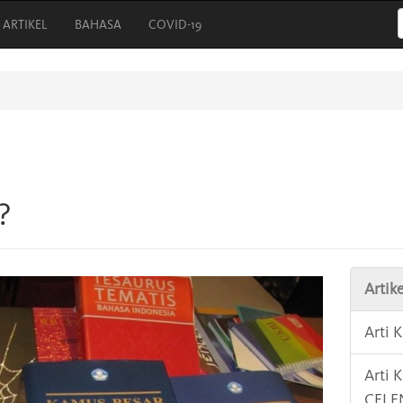
ARTIKEL
BAHASA
COVID-19
?
Artike
Arti 
Arti 
CEL