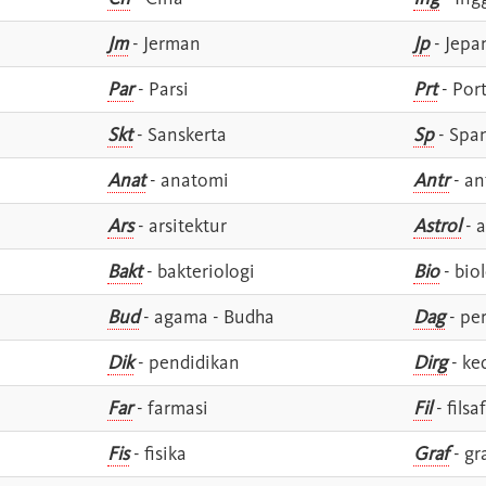
Jm
- Jerman
Jp
- Jepa
Par
- Parsi
Prt
- Por
Skt
- Sanskerta
Sp
- Spa
Anat
- anatomi
Antr
- an
Ars
- arsitektur
Astrol
- a
Bakt
- bakteriologi
Bio
- bio
Bud
- agama - Budha
Dag
- pe
Dik
- pendidikan
Dirg
- ke
Far
- farmasi
Fil
- filsa
Fis
- fisika
Graf
- gr