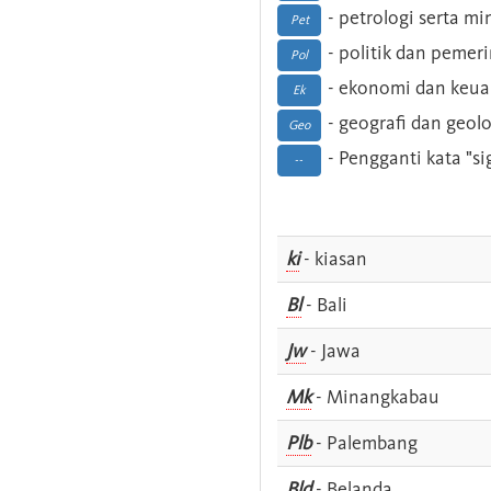
- petrologi serta m
Pet
- politik dan pemer
Pol
- ekonomi dan keu
Ek
- geografi dan geolo
Geo
- Pengganti kata "si
--
ki
- kiasan
Bl
- Bali
Jw
- Jawa
Mk
- Minangkabau
Plb
- Palembang
Bld
- Belanda