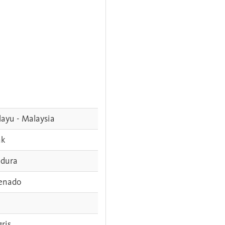
ayu - Malaysia
ak
dura
enado
gris