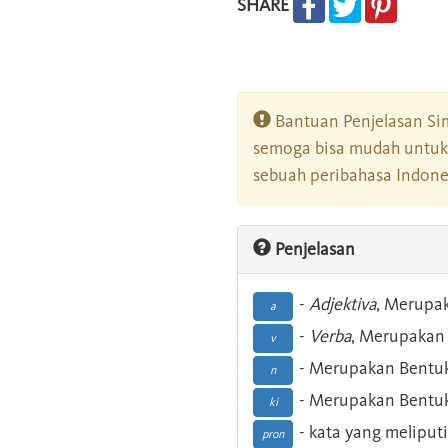
SHARE
Bantuan Penjelasan Sim
semoga bisa mudah untuk 
sebuah peribahasa Indonesi
Penjelasan
-
Adjektiva
, Merupa
a
-
Verba
, Merupakan 
v
- Merupakan Bentuk
n
- Merupakan Bentuk
ki
- kata yang meliputi
pron