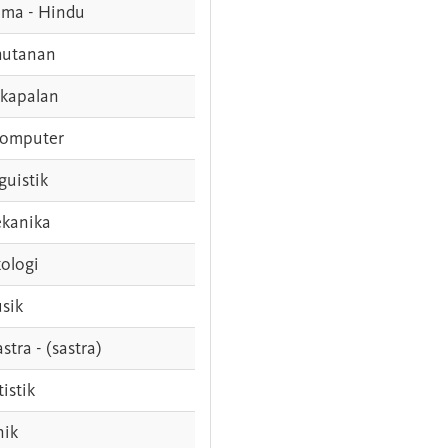
ama - Hindu
hutanan
rkapalan
komputer
guistik
kanika
ologi
sik
stra - (sastra)
tistik
nik