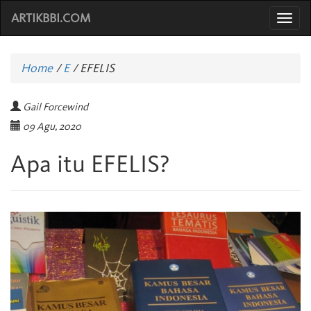
ARTIKBBI.COM
Togg
navi
Home
/
E
/
EFELIS
Gail Forcewind
09 Agu, 2020
Apa itu EFELIS?