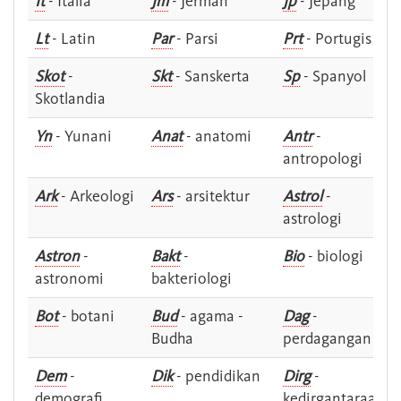
It
- Italia
Jm
- Jerman
Jp
- Jepang
Lt
- Latin
Par
- Parsi
Prt
- Portugis
Skot
-
Skt
- Sanskerta
Sp
- Spanyol
Skotlandia
Yn
- Yunani
Anat
- anatomi
Antr
-
antropologi
Ark
- Arkeologi
Ars
- arsitektur
Astrol
-
astrologi
Astron
-
Bakt
-
Bio
- biologi
astronomi
bakteriologi
Bot
- botani
Bud
- agama -
Dag
-
Budha
perdagangan
Dem
-
Dik
- pendidikan
Dirg
-
demografi
kedirgantaraan