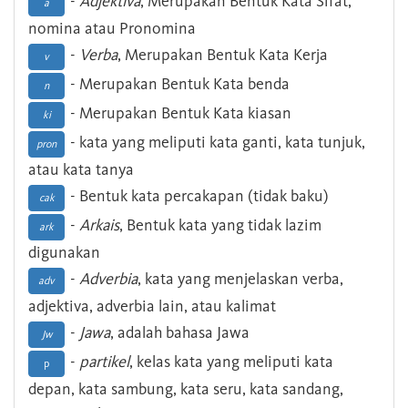
-
Adjektiva
, Merupakan Bentuk Kata Sifat,
a
nomina atau Pronomina
-
Verba
, Merupakan Bentuk Kata Kerja
v
- Merupakan Bentuk Kata benda
n
- Merupakan Bentuk Kata kiasan
ki
- kata yang meliputi kata ganti, kata tunjuk,
pron
atau kata tanya
- Bentuk kata percakapan (tidak baku)
cak
-
Arkais
, Bentuk kata yang tidak lazim
ark
digunakan
-
Adverbia
, kata yang menjelaskan verba,
adv
adjektiva, adverbia lain, atau kalimat
-
Jawa
, adalah bahasa Jawa
Jw
-
partikel
, kelas kata yang meliputi kata
p
depan, kata sambung, kata seru, kata sandang,