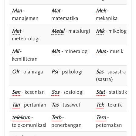
Man
-
Mat
-
Mek
-
manajemen
matematika
mekanika
Met
-
Metal
- matalurgi
Mik
- mikologi
meteorologi
Mil
-
Min
- mineralogi
Mus
- musik
kemiliteran
Olr
- olahraga
Psi
- psikologi
Sas
- susastra -
(sastra)
Sen
- kesenian
Sos
- sosiologi
Stat
- statistik
Tan
- pertanian
Tas
- tasawuf
Tek
- teknik
telekom
-
Terb
-
Tern
-
telekomunikasi
penerbangan
peternakan