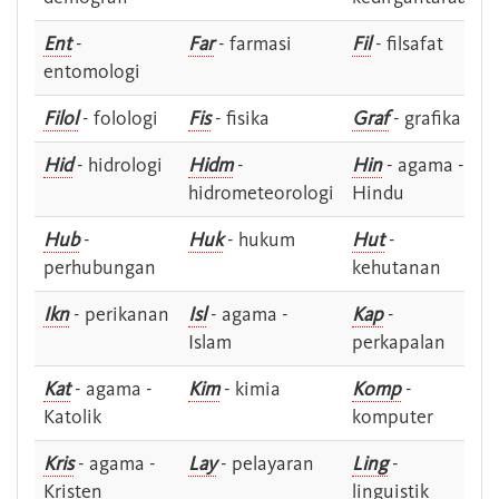
Ent
-
Far
- farmasi
Fil
- filsafat
entomologi
Filol
- folologi
Fis
- fisika
Graf
- grafika
Hid
- hidrologi
Hidm
-
Hin
- agama -
hidrometeorologi
Hindu
Hub
-
Huk
- hukum
Hut
-
perhubungan
kehutanan
Ikn
- perikanan
Isl
- agama -
Kap
-
Islam
perkapalan
Kat
- agama -
Kim
- kimia
Komp
-
Katolik
komputer
Kris
- agama -
Lay
- pelayaran
Ling
-
Kristen
linguistik