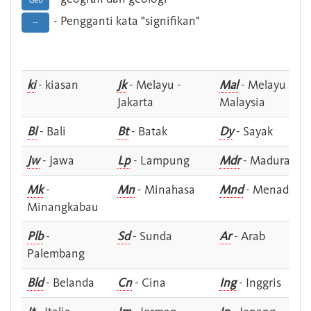
Geo
- Pengganti kata "signifikan"
--
ki
- kiasan
Jk
- Melayu -
Mal
- Melayu -
Jakarta
Malaysia
Bl
- Bali
Bt
- Batak
Dy
- Sayak
Jw
- Jawa
Lp
- Lampung
Mdr
- Madura
Mk
-
Mn
- Minahasa
Mnd
- Menado
Minangkabau
Plb
-
Sd
- Sunda
Ar
- Arab
Palembang
Bld
- Belanda
Cn
- Cina
Ing
- Inggris