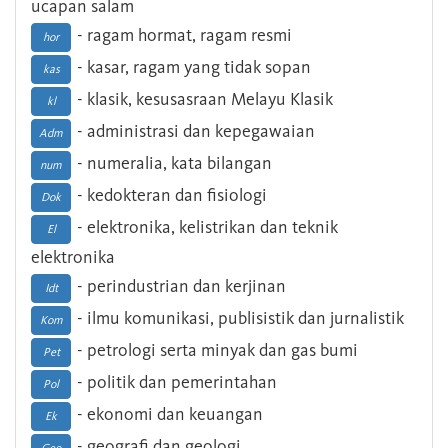
ucapan salam
- ragam hormat, ragam resmi
hor
- kasar, ragam yang tidak sopan
kas
- klasik, kesusasraan Melayu Klasik
kl
- administrasi dan kepegawaian
Adm
- numeralia, kata bilangan
num
- kedokteran dan fisiologi
Dok
- elektronika, kelistrikan dan teknik
El
elektronika
- perindustrian dan kerjinan
Idt
- ilmu komunikasi, publisistik dan jurnalistik
Kom
- petrologi serta minyak dan gas bumi
Pet
- politik dan pemerintahan
Pol
- ekonomi dan keuangan
Ek
- geografi dan geologi